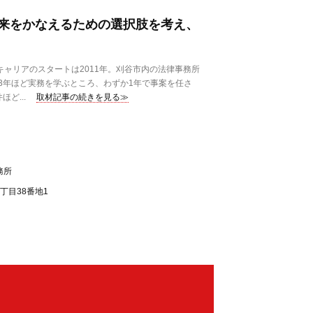
来をかなえるための選択肢を考え、
キャリアのスタートは2011年。刈谷市内の法律事務所
3年ほど実務を学ぶところ、わずか1年で事案を任さ
ど...
取材記事の続きを見る≫
務所
丁目38番地1