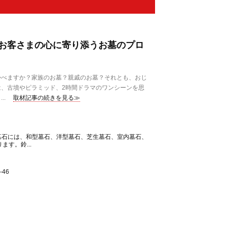
お客さまの心に寄り添うお墓のプロ
べますか？家族のお墓？親戚のお墓？それとも、おじ
、古墳やピラミッド、2時間ドラマのワンシーンを思
..
取材記事の続きを見る≫
工墓石には、和型墓石、洋型墓石、芝生墓石、室内墓石、
す。鈴...
46