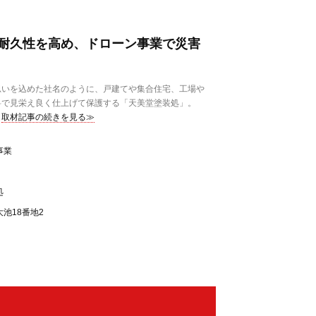
耐久性を高め、ドローン事業で災害
いを込めた社名のように、戸建てや集合住宅、工場や
料で見栄え良く仕上げて保護する「天美堂塗装処」。
取材記事の続きを見る≫
事業
処
池18番地2