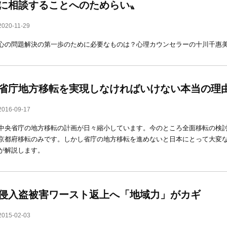
に相談することへのためらい〟
2020-11-29
心の問題解決の第一歩のために必要なものは？心理カウンセラーの十川千惠
省庁地方移転を実現しなければいけない本当の理
2016-09-17
中央省庁の地方移転の計画が日々縮小しています。今のところ全面移転の検
京都府移転のみです。しかし省庁の地方移転を進めないと日本にとって大変
が解説します。
侵入盗被害ワースト返上へ「地域力」がカギ
2015-02-03