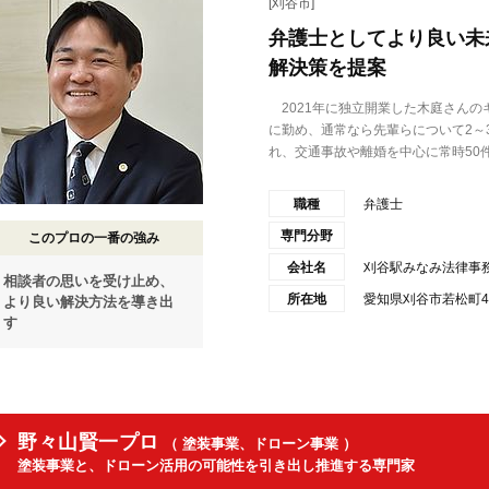
[刈谷市]
弁護士としてより良い未
解決策を提案
2021年に独立開業した木庭さんの
に勤め、通常なら先輩らについて2～
れ、交通事故や離婚を中心に常時50件ほ
職種
弁護士
専門分野
このプロの一番の強み
会社名
刈谷駅みなみ法律事
相談者の思いを受け止め、
所在地
愛知県刈谷市若松町4
より良い解決方法を導き出
す
野々山賢一プロ
（ 塗装事業、ドローン事業 ）
塗装事業と、ドローン活用の可能性を引き出し推進する専門家