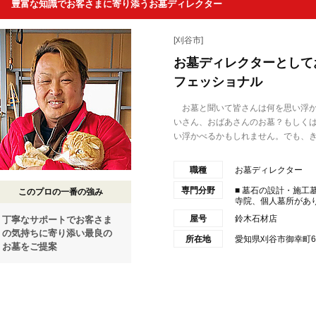
豊富な知識でお客さまに寄り添うお墓ディレクター
[刈谷市]
お墓ディレクターとして
フェッショナル
お墓と聞いて皆さんは何を思い浮か
いさん、おばあさんのお墓？もしくは
い浮かべるかもしれません。でも、き.
職種
お墓ディレクター
専門分野
■ 墓石の設計・施
このプロの一番の強み
寺院、個人墓所がありま
屋号
鈴木石材店
丁寧なサポートでお客さま
の気持ちに寄り添い最良の
所在地
愛知県刈谷市御幸町6-
お墓をご提案