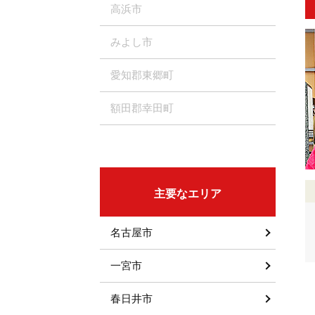
高浜市
みよし市
愛知郡東郷町
額田郡幸田町
主要なエリア
名古屋市
一宮市
春日井市