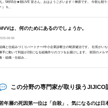
礼」5時55分★朝LIVE 皆さん、おはようございます！榊原です。 今朝も朝
＾） h...
MVVは、何のためにあるのでしょうか。
2026-08-06
組織と仕組みづくりパートナー/中小企業診断士の蛯原健治です。 社長がい
勝手に動いて利益が2倍になる組織作りのコツをお届けします。 前回のメル
略・組織・仕組み...
この分野の専門家が取り扱うJIJICO
若年層の死因第一位は「自殺」、気になるのは日