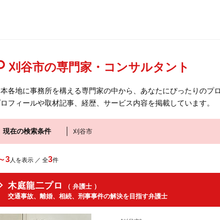
刈谷市の専門家・コンサルタント
日本各地に事務所を構える専門家の中から、あなたにぴったりのプロ
プロフィールや取材記事、経歴、サービス内容を掲載しています。
現在の検索条件
刈谷市
～3
3
人を表示 ／ 全
件
木庭龍二プロ
（ 弁護士 ）
交通事故、離婚、相続、刑事事件の解決を目指す弁護士