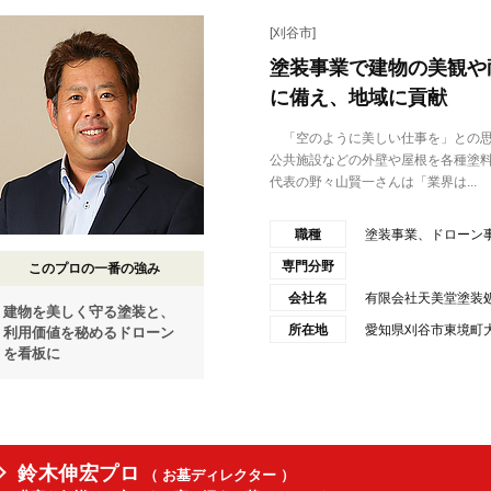
[刈谷市]
塗装事業で建物の美観や
に備え、地域に貢献
「空のように美しい仕事を」との思
公共施設などの外壁や屋根を各種塗
代表の野々山賢一さんは「業界は...
職種
塗装事業、ドローン
専門分野
このプロの一番の強み
会社名
有限会社天美堂塗装
建物を美しく守る塗装と、
所在地
愛知県刈谷市東境町大
利用価値を秘めるドローン
を看板に
鈴木伸宏プロ
（ お墓ディレクター ）