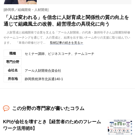
[静岡県／組織開発・人材開発]
「人は変われる」を信念に人財育成と関係性の質の向上を
通じて組織風土の改善、経営理念の具現化に向う
人財育成と組織開発で企業を支える「アール人財開発」の代表・旗持玲子さんは階層別研修
やチームコーチングを通じて、人の育成と、結果を出す強いチーム作りの支援に取り組んでい
ます。 「単発の研修だけで...
取材記事の続きを見る≫
職種
セミナー講師、ビジネスコーチ、チームコーチ
専門分野
会社名
アール人財開発合資会社
所在地
静岡県焼津市北浜通140-1
この分野の専門家が書いたコラム
KPIが会社を壊すとき【経営者のためのフレーム
ワーク活用術8】