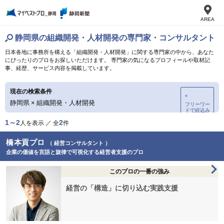
AREA
静岡県の組織開発・人材開発の専門家・コンサルタント
日本各地に事務所を構える「組織開発・人材開発」に関する専門家の中から、あなた
にぴったりのプロをお探しいただけます。 専門家の気になるプロフィールや取材記
事、経歴、サービス内容を掲載しています。
現在の検索条件
＋
静岡県
×
組織開発・人材開発
フリーワー
ドで絞込み
1～2
2
人を表示 ／ 全
件
橋本貢プロ
（ 経営コンサルタント ）
企業の価値を言語と旋律で可視化する経営者支援のプロ
このプロの一番の強み
経営の「構造」に切り込む実践支援