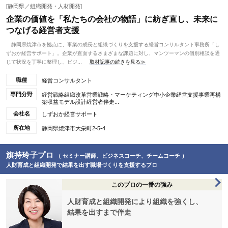
[静岡県／組織開発・人材開発]
企業の価値を「私たちの会社の物語」に紡ぎ直し、未来に
つなげる経営者支援
静岡県焼津市を拠点に、事業の成長と組織づくりを支援する経営コンサルタント事務所「し
ずおか経営サポート」。企業が直面するさまざまな課題に対し、マンツーマンの個別相談を通
じて状況を丁寧に整理し、ビジ...
取材記事の続きを見る≫
職種
経営コンサルタント
専門分野
経営戦略組織改革営業戦略・マーケティング中小企業経営支援事業再構
築収益モデル設計経営者伴走...
会社名
しずおか経営サポート
所在地
静岡県焼津市大栄町2-5-4
旗持玲子プロ
（ セミナー講師、ビジネスコーチ、チームコーチ ）
人財育成と組織開発で結果を出す職場づくりを支援するプロ
このプロの一番の強み
人財育成と組織開発により組織を強くし、
結果を出すまで伴走