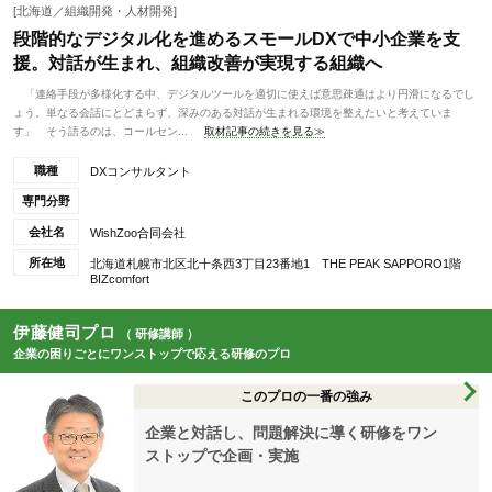
[北海道／組織開発・人材開発]
段階的なデジタル化を進めるスモールDXで中小企業を支
援。対話が生まれ、組織改善が実現する組織へ
「連絡手段が多様化する中、デジタルツールを適切に使えば意思疎通はより円滑になるでし
ょう。単なる会話にとどまらず、深みのある対話が生まれる環境を整えたいと考えていま
す」 そう語るのは、コールセン...
取材記事の続きを見る≫
職種
DXコンサルタント
専門分野
会社名
WishZoo合同会社
所在地
北海道札幌市北区北十条西3丁目23番地1 THE PEAK SAPPORO1階
BIZcomfort
伊藤健司プロ
（ 研修講師 ）
企業の困りごとにワンストップで応える研修のプロ
このプロの一番の強み
企業と対話し、問題解決に導く研修をワン
ストップで企画・実施