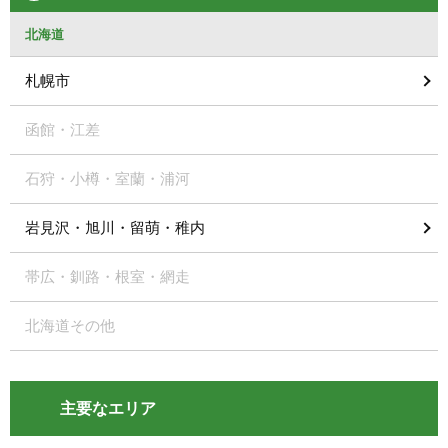
北海道
札幌市
函館・江差
石狩・小樽・室蘭・浦河
岩見沢・旭川・留萌・稚内
帯広・釧路・根室・網走
北海道その他
主要なエリア