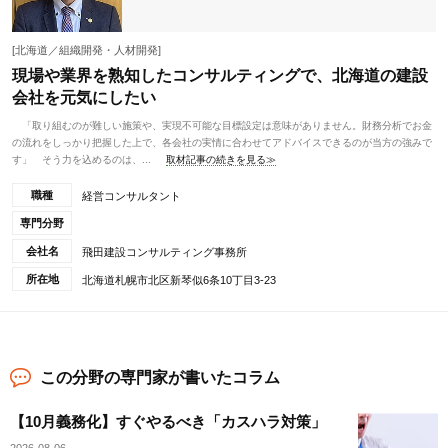
[北海道／組織開発・人材開発]
現場や業界を熟知したコンサルティングで、北海道の建設
会社を元気にしたい
「取り組むのが難しい施策や、実現不可能な目標設定は意味がありません。財務分析でお金
の流れをしっかり把握した上で、各会社の実情に合わせてアドバイスできるのが当方の強みで
す」 そう力を込めるのは、...
取材記事の続きを見る≫
職種
経営コンサルタント
専門分野
会社名
飛田建設コンサルティング事務所
所在地
北海道札幌市北区新琴似6条10丁目3-23
この分野の専門家が書いたコラム
【10月義務化】すぐやるべき「カスハラ対策」