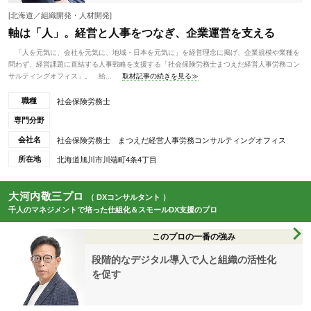
[北海道／組織開発・人材開発]
軸は「人」。経営と人事をつなぎ、企業運営を支える
「人を元気に、会社を元気に、地域・日本を元気に」を経営理念に掲げ、企業規模や業種を
問わず、経営課題に直結する人事戦略を支援する「社会保険労務士まつえだ経営人事労務コン
サルティングオフィス」。 給...
取材記事の続きを見る≫
職種
社会保険労務士
専門分野
会社名
社会保険労務士 まつえだ経営人事労務コンサルティングオフィス
所在地
北海道旭川市川端町4条4丁目
大河内敬三プロ
（ DXコンサルタント ）
千人のマネジメントで培った仕組化＆スモールDX支援のプロ
このプロの一番の強み
段階的なデジタル導入で人と組織の活性化
を促す