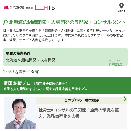
AREA
北海道の組織開発・人材開発の専門家・コンサルタント
日本各地に事務所を構える「組織開発・人材開発」に関する専門家の中から、あなた
にぴったりのプロをお探しいただけます。 専門家の気になるプロフィールや取材記
事、経歴、サービス内容を掲載しています。
現在の検索条件
＋
北海道
×
組織開発・人材開発
フリーワー
ドで絞込み
1～5
5
人を表示 ／ 全
件
沢田寿晴プロ
（ 特定社会保険労務士 ）
企業も人も元気にする“人”に関する課題改善を目指すプロ
このプロの一番の強み
社労士×コンサルの二刀流！企業の環境を整
え、業務効率化を支援