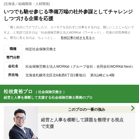
[北海道／組織開発・人材開発]
いつでも馳せ参じる準備万端の社外参謀としてチャレンジ
しつづける企業を応援
「働く自分にワクワクしたり、ユーモアを忘れずに仕事をするのは、難しいことじゃないで
すよ」と笑顔で話すのは「社会保険労務士法人WORKid（ワーキッド）」代表の沢田寿晴さ
ん。襟元に見えるのは、ちょっとし...
取材記事の続きを見る≫
職種
特定社会保険労務士
専門分野
会社名
社会保険労務士法人WORKid（グループ会社：合同会社WORKid Next）
所在地
北海道札幌市北区北6条西6丁目2番地11 第3山崎ビル4階
松枝貴裕プロ
（ 社会保険労務士 ）
経営と人事を横断して支援する社会保険労務士業務のプロ
このプロの一番の強み
経営と人事を横断して課題を整理する視点
で支援