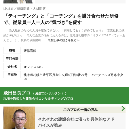
[北海道／組織開発・人材開発]
「ティーチング」と「コーチング」を掛け合わせた研修
で、従業員一人一人の“気づき”を促す
「新人教育のための人員を確保できない」「採用してもすぐ辞めてしまう」「営業社員の成
績が伸びない」 そんな企業の悩みに応えるのは、北海道札幌市の「オフィスT＆C（てぃーあ
んどしー）」代表の伊藤健司...
取材記事の続きを見る≫
職種
研修講師
専門分野
会社名
オフィスT&C
所在地
北海道札幌市豊平区月寒中央通4丁目4番27号 パークヒルズ月寒中央
201
飛田昌良プロ
（ 経営コンサルタント ）
現場を熟知した建設会社コンサルティングのプロ
このプロの一番の強み
それぞれの建設会社に沿った具体的なアド
バイスが強み