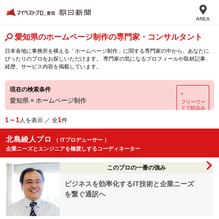
AREA
愛知県のホームページ制作の専門家・コンサルタント
日本各地に事務所を構える「ホームページ制作」に関する専門家の中から、あなたに
ぴったりのプロをお探しいただけます。 専門家の気になるプロフィールや取材記事、
経歴、サービス内容を掲載しています。
現在の検索条件
＋
愛知県
×
ホームページ制作
フリーワー
ドで絞込み
1～1
1
人を表示 ／ 全
件
北島綾人プロ
（ ITプロデューサー ）
企業ニーズとエンジニアを橋渡しするコーディネーター
このプロの一番の強み
ビジネスを効率化するIT技術と企業ニーズ
を繋ぐ通訳へ