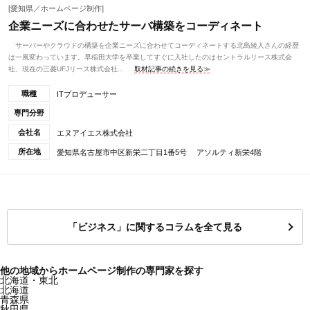
[愛知県／ホームページ制作]
企業ニーズに合わせたサーバ構築をコーディネート
サーバーやクラウドの構築を企業ニーズに合わせてコーディネートする北島綾人さんの経歴
は一風変わっています。早稲田大学を卒業してすぐに入社したのはセントラルリース株式会
社、現在の三菱UFJリース株式会社...
取材記事の続きを見る≫
職種
ITプロデューサー
専門分野
会社名
エヌアイエス株式会社
所在地
愛知県名古屋市中区新栄二丁目1番5号 アソルティ新栄4階
「ビジネス」に関するコラムを全て見る
他の地域からホームページ制作の専門家を探す
北海道・東北
北海道
青森県
秋田県