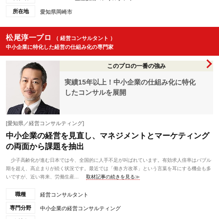
所在地
愛知県岡崎市
松尾淳一プロ
（ 経営コンサルタント ）
中小企業に特化した経営の仕組み化の専門家
このプロの一番の強み
実績15年以上！中小企業の仕組み化に特化
したコンサルを展開
[愛知県／経営コンサルティング]
中小企業の経営を見直し、マネジメントとマーケティング
の両面から課題を抽出
少子高齢化が進む日本では今、全国的に人手不足が叫ばれています。有効求人倍率はバブル
期を超え、高止まりが続く状況です。最近では「働き方改革」という言葉を耳にする機会も多
いですが、近い将来、労働生産...
取材記事の続きを見る≫
職種
経営コンサルタント
専門分野
中小企業の経営コンサルティング