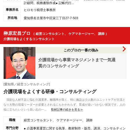
計顧問、税務書類作成● 記帳代行...
事務所名
ヒロモリ税理士事務所
所在地
愛知県名古屋市中区栄三丁目27-7-503
榊原宏昌プロ
（ 経営コンサルタント、 ケアマネージャー、 講師 ）
介護現場をよくするコンサルタント
このプロの一番の強み
介護現場から事業マネジメントまで一気通
貫のコンサルティング
[愛知県／経営コンサルティング]
介護現場をよくする研修・コンサルティング
深刻な人材不足に悩む介護業界。離職率が高く、特に施設は少人数のユニットケアが主流と
なり大勢の現場リーダーが必要とされるにもかかわらず、育成が追いつかない状況です。人の
役に立ちたいという高い志の一...
取材記事の続きを見る≫
職種
経営コンサルタント、 ケアマネージャー、 講師
専門分野
● 介護事業運営に関する執筆、教材制作・販売、講演、コンサルティン