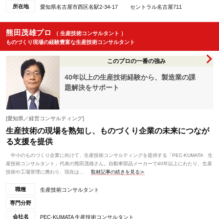
所在地
愛知県名古屋市西区名駅2-34-17 セントラル名古屋711
熊田茂雄プロ
（ 生産技術コンサルタント ）
ものづくり現場の経験豊富な生産技術コンサルタント
このプロの一番の強み
40年以上の生産技術経験から、製造業の課
題解決をサポート
[愛知県／経営コンサルティング]
生産技術の現場を熟知し、ものづくり企業の未来につなが
る支援を提供
中小のものづくり企業に向けて、生産技術コンサルティングを提供する「PEC-KUMATA 生
産技術コンサルタント」代表の熊田茂雄さん。自動車部品メーカーで40年以上にわたり、生産
技術や工場管理に携わり、現在は...
取材記事の続きを見る≫
職種
生産技術コンサルタント
専門分野
会社名
PEC-KUMATA 生産技術コンサルタント