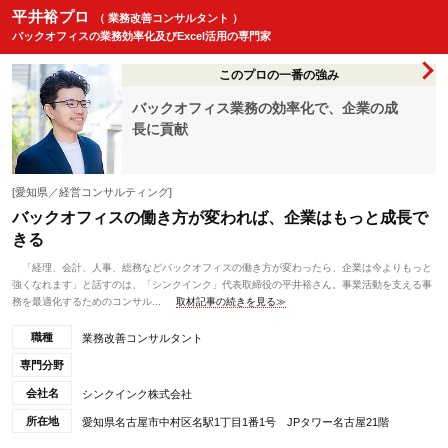
平井裕プロ
（ 業務改善コンサルタント ）
バックオフィスの業務効率化及びExcel活用の専門家
このプロの一番の強み
バックオフィス業務の効率化で、企業の成
長に貢献
[愛知県／経営コンサルティング]
バックオフィスの働き方が変われば、企業はもっと成長で
きる
「経理、会計、人事、総務などバックオフィスの働き方が変わったら、企業は今よりもっと
強くなれます」と話すのは、「シンクインク」代表取締役の平井裕さん。事業活動を支える事
務を最適化するためのコンサル...
取材記事の続きを見る≫
職種
業務改善コンサルタント
専門分野
会社名
シンクインク株式会社
所在地
愛知県名古屋市中村区名駅1丁目1番1号 JPタワー名古屋21階