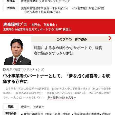
会社名
株式会社KSビジネスコンサルティング
所在地
愛知県名古屋市中区錦一丁目4番16号 KDX名古屋日銀前ビル6階
（旧ビル名称：日銀前KDビル）
廣森陽輔プロ
（ 税理士、 行政書士 ）
創業時から経営者を全力でサポートする“相棒”税理士
このプロの一番の強み
対話によるきめ細やかなサポートで、経営
者の悩みをすっきり解決
[愛知県／経営コンサルティング]
中小事業者のパートナーとして、「夢を抱く経営者」を鼓
舞する存在に
名古屋市中区栄の松坂屋本館西側正面、都会のど真ん中に事務所を構える「ヒロモリ税理士
事務所」。代表の廣森陽輔先生は、「当事務所に訪れるのは、創業1年目、2年目の方が約9割
です。一人でビジネスをされてい...
取材記事の続きを見る≫
職種
税理士、 行政書士
専門分野
● 経営計画書策定（創業・短期・中期）● 資金繰り計画書作成● 税務会