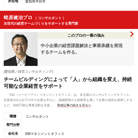
所在地
愛知県半田市
蛯原健治プロ
（ コンサルタント ）
次世代の経営チームづくりをサポートする専門家
このプロの一番の強み
中小企業の経営課題解決と事業承継を実現
するチームを作る。
[愛知県／経営コンサルティング]
チームビルディングによって「人」から組織を変え、持続
可能な企業経営をサポート
「EBI（イービーアイ）マネジメントオフィス」は、名古屋のコンサルティングオフィス。
従業員100人以下の中小企業を中心に、組織開発や人材教育を通して企業の成長を後押しする
など、持続可能な事業活動を支援...
取材記事の続きを見る≫
職種
コンサルタント
専門分野
会社名
EBIマネジメントオフィス