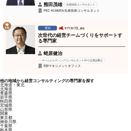
熊田茂雄
生産技術コンサルタント
PEC-KUMATA 生産技術コンサルタント
3位
愛知
次世代の経営チームづくりをサポートす
る専門家
蛯原健治
チームビルディングコンサルタント/中小企業診断士
EBIマネジメントオフィス
他の地域から経営コンサルティングの専門家を探す
北海道・東北
北海道
青森県
岩手県
秋田県
宮城県
山形県
関東
東京都
神奈川県
千葉県
栃木県