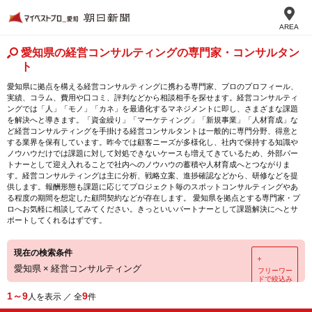
AREA
愛知県の経営コンサルティングの専門家・コンサルタン
ト
愛知県に拠点を構える経営コンサルティングに携わる専門家、プロのプロフィール、
実績、コラム、費用や口コミ、評判などから相談相手を探せます。経営コンサルティ
ングでは「人」「モノ」「カネ」を最適化するマネジメントに即し、さまざまな課題
を解決へと導きます。「資金繰り」「マーケティング」「新規事業」「人材育成」な
ど経営コンサルティングを手掛ける経営コンサルタントは一般的に専門分野、得意と
する業界を保有しています。昨今では顧客ニーズが多様化し、社内で保持する知識や
ノウハウだけでは課題に対して対処できないケースも増えてきているため、外部パー
トナーとして迎え入れることで社内へのノウハウの蓄積や人材育成へとつながりま
す。経営コンサルティングは主に分析、戦略立案、進捗確認などから、研修などを提
供します。報酬形態も課題に応じてプロジェクト毎のスポットコンサルティングやあ
る程度の期間を想定した顧問契約などが存在します。 愛知県を拠点とする専門家・プ
ロへお気軽に相談してみてください。きっといいパートナーとして課題解決にへとサ
ポートしてくれるはずです。
現在の検索条件
＋
愛知県
×
経営コンサルティング
フリーワー
ドで絞込み
1～9
9
人を表示 ／ 全
件