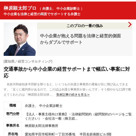
榊原顕太郎プロ
（ 弁護士、 中小企業診断士 ）
中小企業を法律と経営の両面でサポートする弁護士
このプロの一番の強み
中小企業が抱える問題を法律と経営的側面
からダブルでサポート
[愛知県／経営コンサルティング]
交通事故から中小企業の経営サポートまで幅広い事案に対
応
名鉄河和線知多半田駅を降りると、いくつもの弁護士事務所の看板が目に飛び込んできま
す。「近くに裁判所があるので、この辺は弁護士事務所が多いんです」そう穏やかな口調で教
えてくれたのは「榊原顕太郎法律...
取材記事の続きを見る≫
職種
弁護士、 中小企業診断士
専門分野
【法人・事業主様向け業務】・法律顧問契約（顧問契約のページをご覧
ください）・会社法一般（株主総...
事務所名
榊原顕太郎法律事務所
所在地
愛知県半田市昭和町一丁目35番地 半田名鉄南館ビル3階