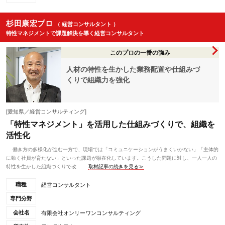
杉田康宏プロ
（ 経営コンサルタント ）
特性マネジメントで課題解決を導く経営コンサルタント
このプロの一番の強み
人材の特性を生かした業務配置や仕組みづ
くりで組織力を強化
[愛知県／経営コンサルティング]
「特性マネジメント」を活用した仕組みづくりで、組織を
活性化
働き方の多様化が進む一方で、現場では「コミュニケーションがうまくいかない」「主体的
に動く社員が育たない」といった課題が顕在化しています。こうした問題に対し、一人一人の
特性を生かした組織づくりで改...
取材記事の続きを見る≫
職種
経営コンサルタント
専門分野
会社名
有限会社オンリーワンコンサルティング