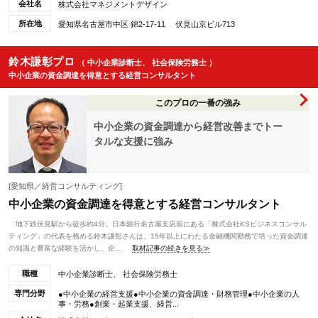
会社名
株式会社マネジメントデザイン
所在地
愛知県名古屋市中区 錦2-17-11 伏見山京ビル713
鈴木謙彰プロ
（ 中小企業診断士、 社会保険労務士 ）
中小企業の資金調達を得意とする経営コンサルタント
このプロの一番の強み
中小企業の資金調達から経営改善までトー
タルな支援に強み
[愛知県／経営コンサルティング]
中小企業の資金調達を得意とする経営コンサルタント
地下鉄伏見駅から徒歩約4分。日本銀行名古屋支店前にある「株式会社KSビジネスコンサル
ティング」の代表を務める鈴木謙彰さんは、15年以上にわたる金融機関勤務で培った資金調達
の知識と豊富な経験を活かし、企...
取材記事の続きを見る≫
職種
中小企業診断士、 社会保険労務士
専門分野
●中小企業の経営支援●中小企業の資金調達・財務管理●中小企業の人
事・労務●創業・起業支援、経営...