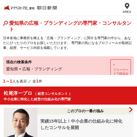
AREA
愛知県の広報・ブランディングの専門家・コンサルタン
ト
日本各地に事務所を構える「広報・ブランディング」に関する専門家の中から、あな
たにぴったりのプロをお探しいただけます。 専門家の気になるプロフィールや取材記
事、経歴、サービス内容を掲載しています。
現在の検索条件
＋
愛知県
×
広報・ブランディング
フリーワー
ドで絞込み
1～1
1
人を表示 ／ 全
件
松尾淳一プロ
（ 経営コンサルタント ）
中小企業に特化した経営の仕組み化の専門家
このプロの一番の強み
実績15年以上！中小企業の仕組み化に特化
したコンサルを展開