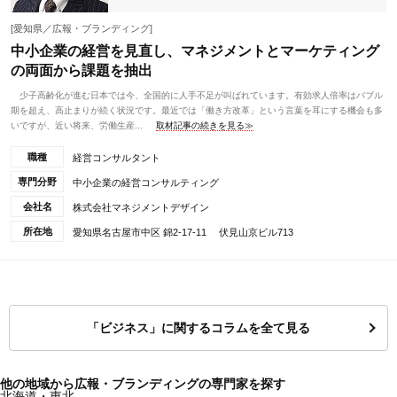
[愛知県／広報・ブランディング]
中小企業の経営を見直し、マネジメントとマーケティング
の両面から課題を抽出
少子高齢化が進む日本では今、全国的に人手不足が叫ばれています。有効求人倍率はバブル
期を超え、高止まりが続く状況です。最近では「働き方改革」という言葉を耳にする機会も多
いですが、近い将来、労働生産...
取材記事の続きを見る≫
職種
経営コンサルタント
専門分野
中小企業の経営コンサルティング
会社名
株式会社マネジメントデザイン
所在地
愛知県名古屋市中区 錦2-17-11 伏見山京ビル713
「ビジネス」に関するコラムを全て見る
他の地域から広報・ブランディングの専門家を探す
北海道・東北