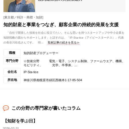
[東京都／特許・商標・知財]
知的財産と事業をつなぎ、顧客企業の持続的発展を支援
「自社で開発した技術を社会に役立てたい。そんな思いを持つスタートアップや中小企業を
知財戦略の面からサポートします」と話すのは、「IP-Sta-tice（アイピースターチス）」代表
の長谷川欣也さんです。 特...
取材記事の続きを見る≫
職種
知的財産プロデューサー
専門分野
☆技術分野 電気・電子、システム制御、ファームウエア、機構、
モビリティ、 光学、半導体、...
会社名
IP-Sta-tice
所在地
神奈川県相模原市緑区西橋本1-17-85-504
この分野の専門家が書いたコラム
【知財を学ぶ日】
2026-07-31