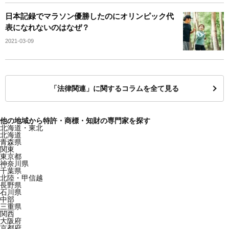
日本記録でマラソン優勝したのにオリンピック代
表になれないのはなぜ？
2021-03-09
「法律関連」に関するコラムを全て見る
他の地域から特許・商標・知財の専門家を探す
北海道・東北
北海道
青森県
関東
東京都
神奈川県
千葉県
北陸・甲信越
長野県
石川県
中部
三重県
関西
大阪府
京都府