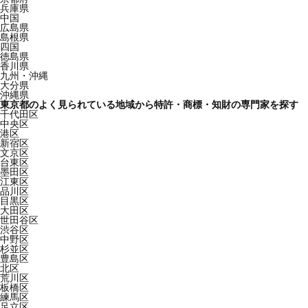
兵庫県
中国
広島県
島根県
四国
徳島県
香川県
九州・沖縄
大分県
沖縄県
東京都のよく見られている地域から特許・商標・知財の専門家を探す
千代田区
中央区
港区
新宿区
文京区
台東区
墨田区
江東区
品川区
目黒区
大田区
世田谷区
渋谷区
中野区
杉並区
豊島区
北区
荒川区
板橋区
練馬区
足立区