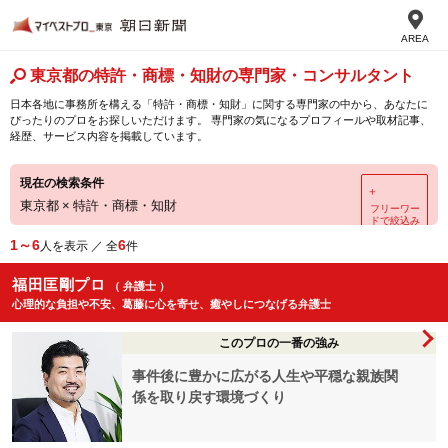
AREA
東京都の特許・商標・知財の専門家・コンサルタント
日本各地に事務所を構える「特許・商標・知財」に関する専門家の中から、あなたに
ぴったりのプロをお探しいただけます。 専門家の気になるプロフィールや取材記事、
経歴、サービス内容を掲載しています。
現在の検索条件
＋
東京都
×
特許・商標・知財
フリーワー
ドで絞込み
1～6
6
人を表示 ／ 全
件
福田匡剛プロ
（ 弁護士 ）
心理的な負担や不安、葛藤に心を寄せ、癒やしにつなげる弁護士
このプロの一番の強み
事件後に豊かに広がる人生や平穏な親族関
係を取り戻す環境づくり