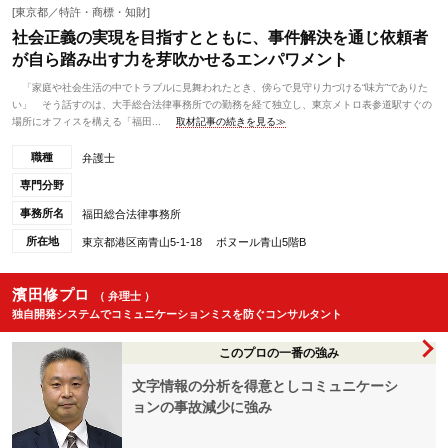
[東京都／特許・商標・知財]
社会正義の実現を目指すとともに、事件解決を通じ依頼者
が自ら踏み出す力を芽吹かせるエンパワメント
「家庭や社会生活の中でトラブルに見舞われたとき、傍らで見守り力づける“味方”でありた
い」 そう話すのは、大手総合法律事務所での勤務を経て独立し、東京メトロ表参道駅すぐの
場所にオフィスを構える「福田...
取材記事の続きを見る≫
職種
弁護士
専門分野
事務所名
福田総合法律事務所
所在地
東京都港区南青山5-1-18 ボヌール青山5階B
濱田修プロ
（ 弁理士 ）
独自開発システムでコミュニケーションミスを防ぐコンサルタント
このプロの一番の強み
文字情報の分析を得意としコミュニケーシ
ョンの事故減少に強み