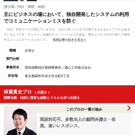
[東京都／特許・商標・知財]
主にビジネスの場において、独自開発したシステムの利用
でコミュニケーションミスを防ぐ
今日、在宅ワークが増えていますが、それに伴いビジネスの場でさまざまなトラブルも起き
ているようです。オンライン会議やチャットツールでの会話、電子メールでのやり取りで発生
するコミュニケーションのミス...
取材記事の続きを見る≫
職種
弁理士
専門分野
事務所名
濱田国際特許商標事務所／通心工学株式会社
所在地
東京都調布市深大寺北町6丁目
得重貴史プロ
（ 弁護士 ）
国際法務・知財に豊富な経験とスキルを持つ弁護士
このプロの一番の強み
英語対応可。多数法人の顧問弁護士・役
員。速いレスポンス。