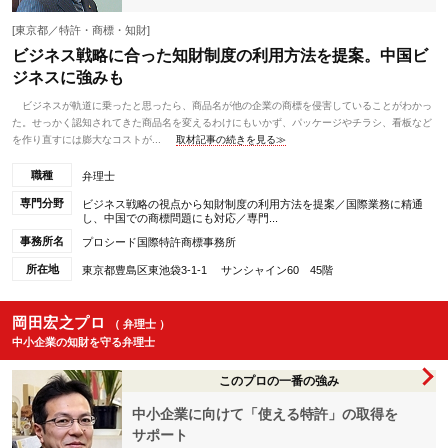
[東京都／特許・商標・知財]
ビジネス戦略に合った知財制度の利用方法を提案。中国ビ
ジネスに強みも
ビジネスが軌道に乗ったと思ったら、商品名が他の企業の商標を侵害していることがわかっ
た。せっかく認知されてきた商品名を変えるわけにもいかず、パッケージやチラシ、看板など
を作り直すには膨大なコストが...
取材記事の続きを見る≫
職種
弁理士
専門分野
ビジネス戦略の視点から知財制度の利用方法を提案／国際業務に精通
し、中国での商標問題にも対応／専門...
事務所名
プロシード国際特許商標事務所
所在地
東京都豊島区東池袋3-1-1 サンシャイン60 45階
岡田宏之プロ
（ 弁理士 ）
中小企業の知財を守る弁理士
このプロの一番の強み
中小企業に向けて「使える特許」の取得を
サポート