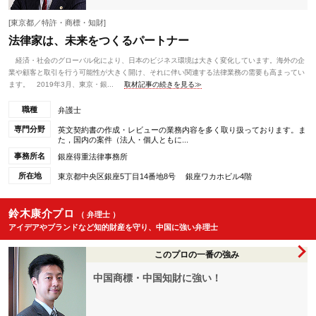
[東京都／特許・商標・知財]
法律家は、未来をつくるパートナー
経済・社会のグローバル化により、日本のビジネス環境は大きく変化しています。海外の企
業や顧客と取引を行う可能性が大きく開け、それに伴い関連する法律業務の需要も高まってい
ます。 2019年3月、東京・銀...
取材記事の続きを見る≫
職種
弁護士
専門分野
英文契約書の作成・レビューの業務内容を多く取り扱っております。ま
た，国内の案件（法人・個人ともに...
事務所名
銀座得重法律事務所
所在地
東京都中央区銀座5丁目14番地8号 銀座ワカホビル4階
鈴木康介プロ
（ 弁理士 ）
アイデアやブランドなど知的財産を守り、中国に強い弁理士
このプロの一番の強み
中国商標・中国知財に強い！