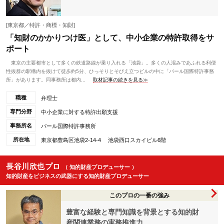
[東京都／特許・商標・知財]
「知財のかかりつけ医」として、中小企業の特許取得をサ
ポート
東京の主要都市として多くの鉄道路線が乗り入れる「池袋」。多くの人混みであふれる利便
性抜群の駅構内を抜けて徒歩約5分、ひっそりとそびえ立つビルの中に「パール国際特許事務
所」があります。同事務所は都内...
取材記事の続きを見る≫
職種
弁理士
専門分野
中小企業に対する特許出願支援
事務所名
パール国際特許事務所
所在地
東京都豊島区池袋2-14-4 池袋西口スカイビル6階
長谷川欣也プロ
（ 知的財産プロデューサー ）
知的財産をビジネスの武器にする知的財産プロデューサー
このプロの一番の強み
豊富な経験と専門知識を背景とする知的財
産関連業務の実務推進力