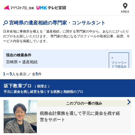
AREA
宮崎県の遺産相続の専門家・コンサルタント
日本各地に事務所を構える「遺産相続」に関する専門家の中から、あなたにぴったり
のプロをお探しいただけます。 専門家の気になるプロフィールや取材記事、経歴、サ
ービス内容を掲載しています。
現在の検索条件
＋
宮崎県
×
遺産相続
フリーワー
ドで絞込み
1～5
5
人を表示 ／ 全
件
坂下教章プロ
（ 税理士 ）
手元に資金を残し経営を強くする税務と相続税のプロ
このプロの一番の強み
税務会計業務を通して手元に資金を残す経
営をサポート