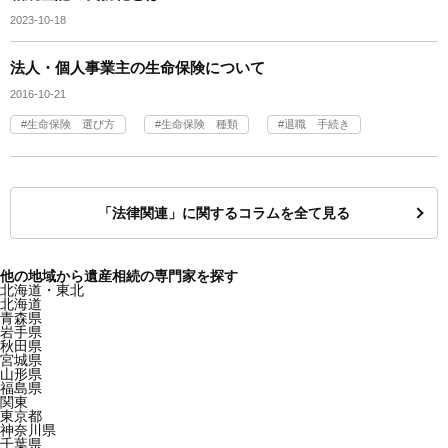
2023-10-18
法人・個人事業主の生命保険について
2016-10-21
生命保険 選び方
生命保険 種類
退職 手続き
「法律関連」に関するコラムを全て見る
他の地域から遺産相続の専門家を探す
北海道・東北
北海道
青森県
岩手県
秋田県
宮城県
山形県
福島県
関東
東京都
神奈川県
千葉県