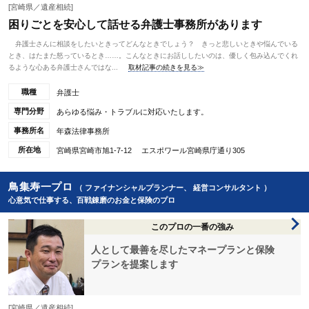
[宮崎県／遺産相続]
困りごとを安心して話せる弁護士事務所があります
弁護士さんに相談をしたいときってどんなときでしょう？ きっと悲しいときや悩んでいる
とき、はたまた怒っているとき……。こんなときにお話ししたいのは、優しく包み込んでくれ
るような心ある弁護士さんではな...
取材記事の続きを見る≫
職種
弁護士
専門分野
あらゆる悩み・トラブルに対応いたします。
事務所名
年森法律事務所
所在地
宮崎県宮崎市旭1-7-12 エスポワール宮崎県庁通り305
鳥集寿一プロ
（ ファイナンシャルプランナー、 経営コンサルタント ）
心意気で仕事する、百戦錬磨のお金と保険のプロ
このプロの一番の強み
人として最善を尽したマネープランと保険
プランを提案します
[宮崎県／遺産相続]