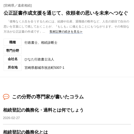
[宮崎県／遺産相続]
公正証書作成支援を通じて、依頼者の思いを未来へつなぐ
「後悔なく人生を全うするためには、結婚や出産、退職後の晩年など、人生の節目で自分の
思いを言葉にして残しておくことが、『もしも』に備えることにもつながります。その有効な
方法が公正証書の作成です」...
取材記事の続きを見る≫
職種
行政書士、相続診断士
専門分野
会社名
ひなた行政書士法人
所在地
宮崎県都城市祝吉町5007-1
この分野の専門家が書いたコラム
相続登記の義務化・過料とは何でしょう
2026-02-27
相続登記の義務化とは