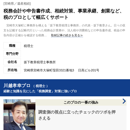
[宮崎県／遺産相続]
税務会計や申告書作成、相続対策、事業承継、創業など、
税のプロとして幅広くサポート
宮崎市大塚町に事務所を構える「坂下教章税理士事務所」の代表・坂下教章さん。日々の収
支を記載する記帳代行といった税務会計業務や、法人税や消費税などの申告書作成、税金の申
告内容が正確かを確認する税務...
取材記事の続きを見る≫
職種
税理士
専門分野
会社名
坂下教章税理士事務所
所在地
宮崎県宮崎市大塚町窪田3321番地3 日髙ビル201号
川越孝幸プロ
（ 税理士 ）
経験と知識を元にした「税務調査」対策に強いプロ
このプロの一番の強み
調査側の視点に立ったチェックのツボを押
さえる