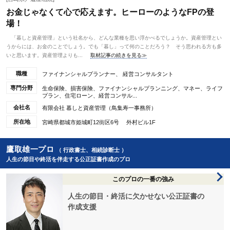
お金じゃなくて心で応えます。ヒーローのようなFPの登
場！
「暮しと資産管理」という社名から、どんな業種を思い浮かべるでしょうか。資産管理とい
うからには、お金のことでしょう。でも「暮し」って何のことだろう？ そう思われる方も多
いと思います。資産管理よりも...
取材記事の続きを見る≫
職種
ファイナンシャルプランナー、 経営コンサルタント
専門分野
生命保険、損害保険、ファイナンシャルプランニング、マネー、ライフ
プラン、住宅ローン、経営コンサル...
会社名
有限会社 暮しと資産管理（鳥集寿一事務所）
所在地
宮崎県都城市姫城町12街区6号 外村ビル1F
鷹取雄一プロ
（ 行政書士、相続診断士 ）
人生の節目や終活を伴走する公正証書作成のプロ
このプロの一番の強み
人生の節目・終活に欠かせない公正証書の
作成支援