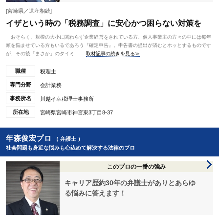
[宮崎県／遺産相続]
イザという時の「税務調査」に安心かつ困らない対策を
おそらく、規模の大小に関わらず企業経営をされている方、個人事業主の方々の中には毎年
頭を悩ませている方もいるであろう『確定申告』。申告書の提出が済むとホッとするものです
が、その後「まさか」のタイミ...
取材記事の続きを見る≫
職種
税理士
専門分野
会計業務
事務所名
川越孝幸税理士事務所
所在地
宮崎県宮崎市神宮東3丁目8-37
年森俊宏プロ
（ 弁護士 ）
社会問題も身近な悩みも心込めて解決する法律のプロ
このプロの一番の強み
キャリア歴約30年の弁護士がありとあらゆ
る悩みに答えます！