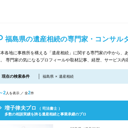
福島県の遺産相続の専門家・コンサル
日本各地に事務所を構える「遺産相続」に関する専門家の中から、
す。 専門家の気になるプロフィールや取材記事、経歴、サービス内
現在の検索条件
福島県
×
遺産相続
～2
2
人を表示 ／ 全
件
増子律夫プロ
（ 司法書士 ）
多数の相談実績を誇る遺産相続と事業承継のプロ