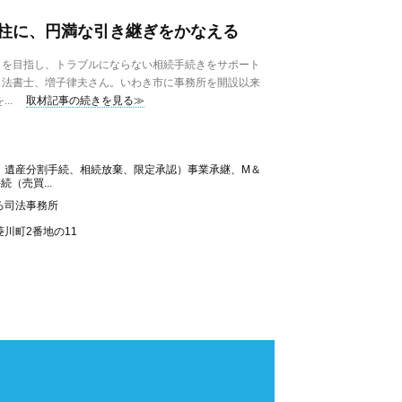
柱に、円満な引き継ぎをかなえる
を目指し、トラブルにならない相続手続きをサポート
司法書士、増子律夫さん。いわき市に事務所を開設以来
..
取材記事の続きを見る≫
、遺産分割手続、相続放棄、限定承認）事業承継、M＆
（売買...
ろ司法事務所
川町2番地の11