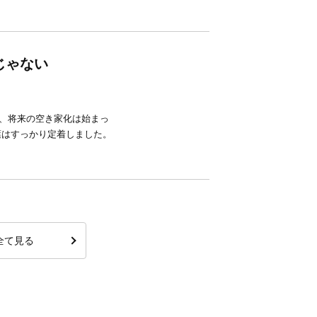
じゃない
、将来の空き家化は始まっ
葉はすっかり定着しました。
全て見る