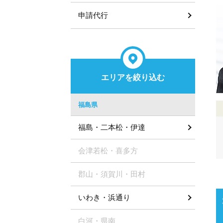
申請代行
エリアを絞り込む
福島県
福島・二本松・伊達
会津若松・喜多方
郡山・須賀川・田村
いわき・浜通り
白河・県南