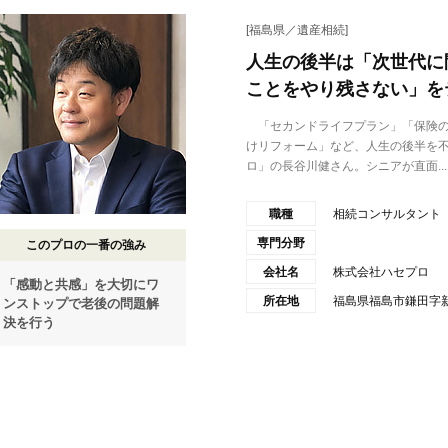
[福島県／遺産相続]
人生の後半は「次世代に
ことをやり残さない」を
「セカンドライフプラン」「保険の
けリフォーム」など、人生の後半を
ロ」の長谷川健さん。シニアが直面...
職種
相続コンサルタント
専門分野
このプロの一番の強み
会社名
株式会社ハセプロ
「感動と共感」を大切にワ
所在地
福島県福島市鎌田字
ンストップで老後の問題解
決を行う