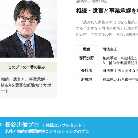
[福島県／遺産相続]
相続・遺言と事業承継を
「残された家族が幸せになる相続」
する「あすなろ司法事務所」代表の
約20年、年間約300件、累計5000件を.
職種
司法書士
専門分野
相続手続（相続登記
A、補助金申請登記手続
このプロの一番の強み
会社名
司法書士法人あすな
相続・遺言と、事業承継・
所在地
福島県いわき市平字菱
M＆Aを豊富な経験知でサポ
ート
長谷川健プロ
（ 相続コンサルタント ）
老後と相続の問題解決コンサルティングのプロ