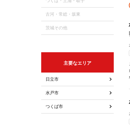
つくば・土浦・取手
古河・常総・坂東
茨城その他
主要なエリア
日立市
水戸市
つくば市