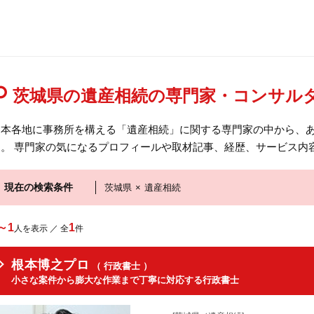
茨城県の遺産相続の専門家・コンサル
日本各地に事務所を構える「遺産相続」に関する専門家の中から、
す。 専門家の気になるプロフィールや取材記事、経歴、サービス内
現在の検索条件
茨城県
×
遺産相続
～1
1
人を表示 ／ 全
件
根本博之プロ
（ 行政書士 ）
小さな案件から膨大な作業まで丁寧に対応する行政書士