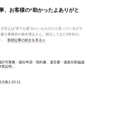
寧、お客様の“助かったよありがと
ず言えば“何でも屋”みたいなものだと思っているので
書士事務所の根本博之さん。独立してまだ3年目の、
..
取材記事の続きを見る≫
種許可業務・届出申請・契約書、遺言書・遺産分割協議
証明...
島1-23-11