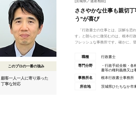
[茨城県／遺産相続]
ささやかな仕事も親切丁
う”が喜び
「行政書士の仕事とは、誤解を恐れ
す」と朗らかに微笑むのは、根本行政
フレッシュな事務所です。確かに、登.
職種
行政書士
専門分野
・行政手続全般・各
このプロの一番の強み
書等の権利義務又は事実
事務所名
根本行政書士事務所
顧客一人一人に寄り添った
丁寧な対応
所在地
茨城県ひたちなか市東大