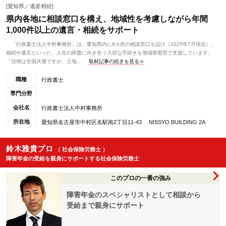
[愛知県／遺産相続]
県内各地に相談窓口を構え、地域性を考慮しながら年間
1,000件以上の遺言・相続をサポート
「行政書士法人中村事務所」は、愛知県内に9カ所の相談窓口を設け（2025年7月現在）、
相続や遺言といった、人生の終盤に向き合う大切な手続きを地域密着型で支援しています。
「法律は全国共通ですが、土地...
取材記事の続きを見る≫
職種
行政書士
専門分野
会社名
行政書士法人中村事務所
所在地
愛知県名古屋市中村区名駅南2丁目11-43 NISSYO BUILDING 2A
鈴木雅貴プロ
（ 社会保険労務士 ）
障害年金の受給を親身にサポートする社会保険労務士
このプロの一番の強み
障害年金のスペシャリストとして相談から
受給まで親身にサポート