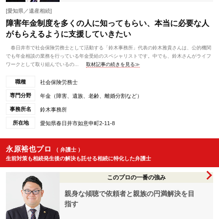
[愛知県／遺産相続]
障害年金制度を多くの人に知ってもらい、本当に必要な人
がもらえるように支援していきたい
春日井市で社会保険労務士として活動する「鈴木事務所」代表の鈴木雅貴さんは、公的機関
でも年金相談の業務を行っている年金受給のスペシャリストです。中でも、鈴木さんがライフ
ワークとして取り組んでいるの...
取材記事の続きを見る≫
職種
社会保険労務士
専門分野
年金（障害、遺族、老齢、離婚分割など）
事務所名
鈴木事務所
所在地
愛知県春日井市如意申町2-11-8
永原裕也プロ
（ 弁護士 ）
生前対策も相続発生後の解決も託せる相続に特化した弁護士
このプロの一番の強み
親身な傾聴で依頼者と親族の円満解決を目
指す