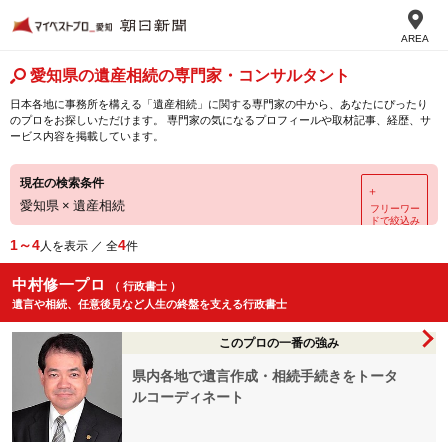
AREA
愛知県の遺産相続の専門家・コンサルタント
日本各地に事務所を構える「遺産相続」に関する専門家の中から、あなたにぴったり
のプロをお探しいただけます。 専門家の気になるプロフィールや取材記事、経歴、サ
ービス内容を掲載しています。
現在の検索条件
＋
愛知県
×
遺産相続
フリーワー
ドで絞込み
1～4
4
人を表示 ／ 全
件
中村修一プロ
（ 行政書士 ）
遺言や相続、任意後見など人生の終盤を支える行政書士
このプロの一番の強み
県内各地で遺言作成・相続手続きをトータ
ルコーディネート