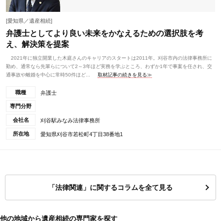
[愛知県／遺産相続]
弁護士としてより良い未来をかなえるための選択肢を考
え、解決策を提案
2021年に独立開業した木庭さんのキャリアのスタートは2011年。刈谷市内の法律事務所に
勤め、通常なら先輩らについて2～3年ほど実務を学ぶところ、わずか1年で事案を任され、交
通事故や離婚を中心に常時50件ほど...
取材記事の続きを見る≫
職種
弁護士
専門分野
会社名
刈谷駅みなみ法律事務所
所在地
愛知県刈谷市若松町4丁目38番地1
「法律関連」に関するコラムを全て見る
他の地域から遺産相続の専門家を探す