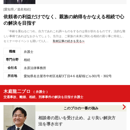
[愛知県／遺産相続]
依頼者の利益だけでなく、親族の納得をかなえる相続で心
の解決を目指す
「年齢を重ねるにつれ、自力であれこれ調べものをするのは骨が折れるものです。法的な難
しい事柄であればなおさらでしょう。当方は、ご家族の未来に関わる相続の困り事に特化し、
セミナーやイベントも開いて1人...
取材記事の続きを見る≫
職種
弁護士
専門分野
相続
会社名
永原法律事務所
所在地
愛知県名古屋市中村区名駅3丁目4-6 名駅桜ビル301号・302号
木庭龍二プロ
（ 弁護士 ）
交通事故、離婚、相続、刑事事件の解決を目指す弁護士
このプロの一番の強み
相談者の思いを受け止め、より良い解決方
法を導き出す