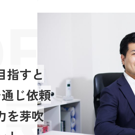
FES
目指すと
RIE
を通じ依頼
力を芽吹