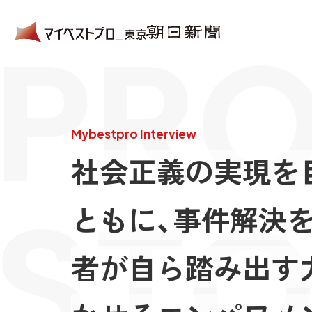
PRO
Mybestpro Interview
社会正義の実現を
STO
ともに、事件解決
者が自ら踏み出す