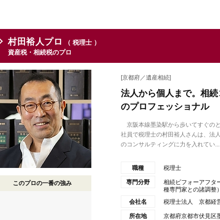
村田裕人プロ
（ 税理士 ）
資産税・相続税のプロ
[京都府／遺産相続]
法人から個人まで。相続
のプロフェッショナル
京阪本線墨染駅から歩いてすぐのと
社員で税理士の村田裕人さんは、法
のコンサルティングに力を入れてい...
職種
税理士
専門分野
相続ビフォーアフタ
このプロの一番の強み
種専門家との諸調整）経
会社名
税理士法人 京都経
所在地
京都府京都市伏見区墨