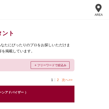
AREA
タント
あなたにぴったりのプロをお探しいただけま
容を掲載しています。
＋
フリーワードで絞込み
1
2
次へ>>
ーンアドバイザー ）