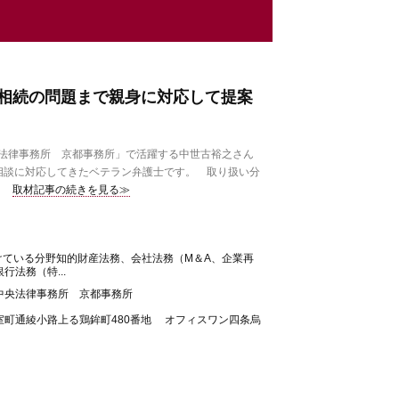
相続の問題まで親身に対応して提案
法律事務所 京都事務所」で活躍する中世古裕之さん
相談に対応してきたベテラン弁護士です。 取り扱い分
取材記事の続きを見る≫
けている分野知的財産法務、会社法務（M＆A、企業再
行法務（特...
中央法律事務所 京都事務所
室町通綾小路上る鶏鉾町480番地 オフィスワン四条烏