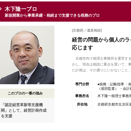
木下隆一プロ
新規開業から事業承継・相続まで支援できる税務のプロ
[京都府／遺産相続]
経営の問題から個人のラ
応じます
京都市内で税理士事務所を運営する
かし、現在は相談に重点を置いて、
た計画は、その通りにいかないこと...
専門分野
●税務・記帳指導 ・
（巡回監査） ・会計処
このプロの一番の強み
事務所名
木下隆一税理士事務
所在地
京都府京都市左京区若
「認定経営革新等支援機
関」として、経営計画作成
を支援