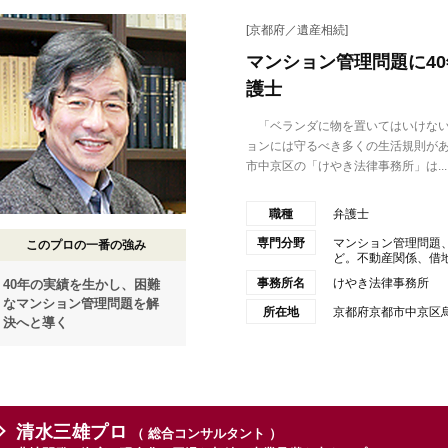
[京都府／遺産相続]
マンション管理問題に4
護士
「ベランダに物を置いてはいけない
ョンには守るべき多くの生活規則が
市中京区の「けやき法律事務所」は...
職種
弁護士
専門分野
マンション管理問題
このプロの一番の強み
ど。不動産関係、借地
事務所名
けやき法律事務所
40年の実績を生かし、困難
なマンション管理問題を解
所在地
京都府京都市中京区
決へと導く
清水三雄プロ
（ 総合コンサルタント ）