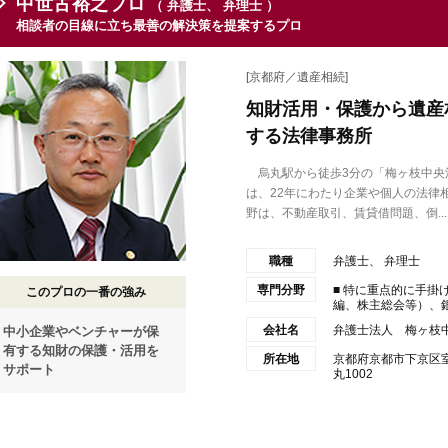
中世古裕之プロ
（ 弁護士、 弁理士 ）
相談者の目線に立ち最善の解決策を提案するプロ
[京都府／遺産相続]
知財活用・保護から遺産
する法律事務所
烏丸駅から徒歩3分の「梅ヶ枝中央
は、22年にわたり企業や個人の法律
野は、不動産取引、賃貸借問題、倒...
職種
弁護士、 弁理士
専門分野
■ 特に重点的に手掛
このプロの一番の強み
編、株主総会等）、銀
会社名
弁護士法人 梅ヶ枝
中小企業やベンチャーが保
有する知財の保護・活用を
所在地
京都府京都市下京区
サポート
丸1002