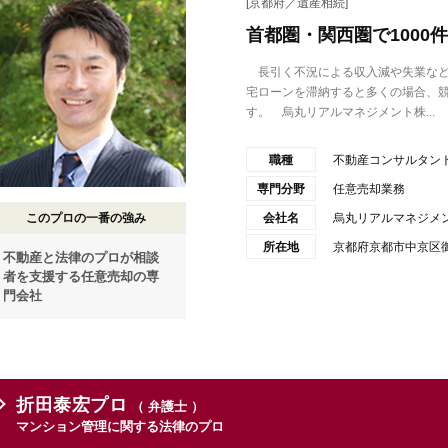
[京都府／遺産相続]
首都圏・関西圏で100
長引く不況による収入減や失業など
宅ローンを滞納すると多くの場合、
す。 烏丸リアルマネジメント株...
職種
不動産コンサルタント
専門分野
任意売却業務
このプロの一番の強み
会社名
烏丸リアルマネジメ
所在地
京都府京都市中京区御
不動産と法律のプロが相談
者を支援する任意売却の専
門会社
折田泰宏プロ
（ 弁護士 ）
マンション管理に関する法律のプロ