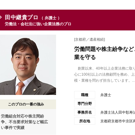
田中継貴プロ
（ 弁護士 ）
労働法・会社法に強い企業法務のプロ
[京都府／遺産相続]
労働問題や株主紛争など
業を守る
創業以来、40年以上企業法務に取
心に100社以上の法務顧問を務め、
模・業種を問わず担当しています。...
職種
弁護士
専門分野
このプロの一番の強み
事務所名
弁護士法人田中彰寿
労働組合対応や株主間紛
所在地
京都府京都市中京区両
争、不当要求対策など幅広
い事件で実績