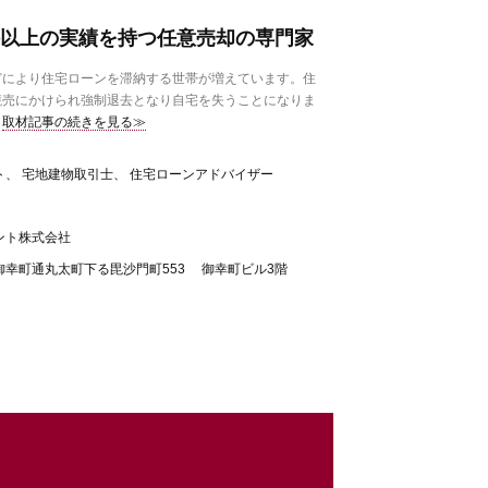
0件以上の実績を持つ任意売却の専門家
により住宅ローンを滞納する世帯が増えています。住
競売にかけられ強制退去となり自宅を失うことになりま
取材記事の続きを見る≫
、 宅地建物取引士、 住宅ローンアドバイザー
ント株式会社
幸町通丸太町下る毘沙門町553 御幸町ビル3階