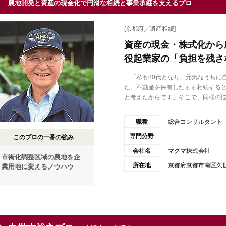
農地開発と資産の現金化で円滑な相続と事業承継を支えるプロ
[京都府／遺産相続]
資産の現金・株式化から
役起業家の「負担を残さ
「私も80代となり、元気なうちに
た。不動産を保有したまま相続する
と考えたからです。そこで、同様の悩.
職種
総合コンサルタント
専門分野
このプロの一番の強み
会社名
マグマ株式会社
市街化調整区域の農地を企
所在地
京都府京都市南区久世
業用地に変えるノウハウ