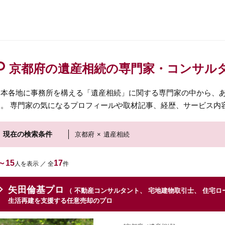
京都府の遺産相続の専門家・コンサル
日本各地に事務所を構える「遺産相続」に関する専門家の中から、
す。 専門家の気になるプロフィールや取材記事、経歴、サービス内
現在の検索条件
京都府
×
遺産相続
～15
17
人を表示 ／ 全
件
矢田倫基プロ
（ 不動産コンサルタント、 宅地建物取引士、 住宅ロ
生活再建を支援する任意売却のプロ