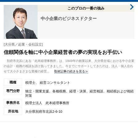
このプロの一番の強み
中小企業のビジネスドクター
[大分県／起業・会社設立]
信頼関係を軸に中小企業経営者の夢の実現をお手伝い
別府市北浜にある「此本経理事務所」は、1949年の創業以来、大分県全域における中小企業
の会計・税務の相談を請け負ってきました。今までにサポートしてきたのは、法人・個人合わ
せて大小さまざまな業種の経営...
取材記事の続きを見る≫
職種
税理士、 経営コンサルタント
専門分野
独立・開業支援、各種税務、経理・決算、経営相談、相続税および相続
対策
事務所名
税理士法人 此本経理事務所
所在地
大分県別府市北浜2-6-10