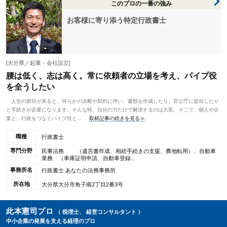
このプロの一番の強み
お客様に寄り添う特定行政書士
[大分県／起業・会社設立]
腰は低く、志は高く。常に依頼者の立場を考え、パイプ役
を全うしたい
人生の節目が来ると、何らかの決断や契約に伴い、書類を作成したり、官公庁に提出したり
と手続きが必要になります。そんな時、自分の力だけで解決するのは大変。そこで、個人や企
業と、行政をつなぐパイプ役と...
取材記事の続きを見る≫
職種
行政書士
専門分野
民事法務 （遺言書作成、相続手続きの支援、農地転用）、自動車
業務 （車庫証明申請、自動車登録...
事務所名
行政書士 あなたの法務事務所
所在地
大分県大分市角子南2丁目2番3号
此本憲司プロ
（ 税理士、 経営コンサルタント ）
中小企業の発展を支える経理のプロ