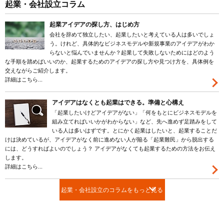
起業・会社設立コラム
起業アイデアの探し方、はじめ方
会社を辞めて独立したい、起業したいと考えている人は多いでしょ
う。けれど、具体的なビジネスモデルや新規事業のアイデアがわか
らないと悩んでいませんか？起業して失敗しないためにはどのよう
な手順を踏めばいいのか、起業するためのアイデアの探し方や見つけ方を、具体例を
交えながらご紹介します。
詳細はこちら...
アイデアはなくとも起業はできる。準備と心構え
「起業したいけどアイデアがない」「何をもとにビジネスモデルを
組み立てればいいかがわからない」など、先へ進めず足踏みをして
いる人は多いはずです。とにかく起業はしたいと、起業することだ
けは決めているが、アイデアがなく前に進めない人が陥る「起業難民」から脱出する
には、どうすればよいのでしょう？ アイデアがなくても起業するための方法をお伝え
します。
詳細はこちら...
起業・会社設立のコラムをもっと見る