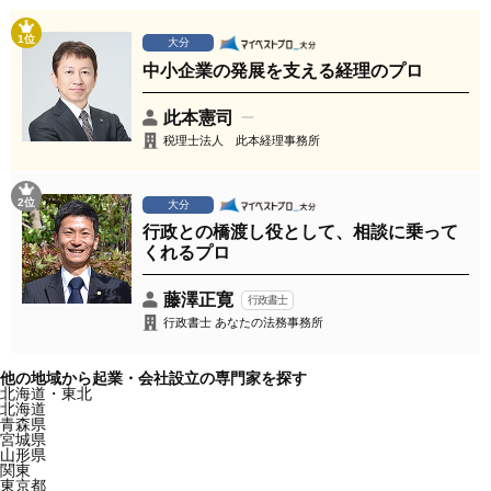
1位
大分
中小企業の発展を支える経理のプロ
此本憲司
税理士法人 此本経理事務所
2位
大分
行政との橋渡し役として、相談に乗って
くれるプロ
藤澤正寛
行政書士
行政書士 あなたの法務事務所
他の地域から起業・会社設立の専門家を探す
北海道・東北
北海道
青森県
宮城県
山形県
関東
東京都