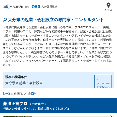
AREA
大分県の起業・会社設立の専門家・コンサルタント
大分県に拠点を構える起業・会社設立に携わる専門家、プロのプロフィール、実績、
コラム、費用や口コミ、評判などから相談相手を探せます。起業・会社設立には起業
に関する悩みを中心にサポートするコンサルタントやアドバイザーと会社設立に向け
ての諸手続きを行う行政書士、税理士などが専門家として掲載しています。起業の準
備をしているが不安なことがあったり、起業後の事業展開における人脈形成、サービ
スづくりなどから諸手続きまで一貫して対応する専門家もいます。「開業に向けて許
認可を取得したい」「確定申告のためのサポートをして欲しい」「起業から収支につ
いてのアドバイスが欲しい」など大分県を拠点とする専門家・プロへお気軽に相談し
てみてください。きっといいパートナーとして課題解決にへとサポートしてくれるは
ずです。
現在の検索条件
＋
大分県
×
起業・会社設立
フリーワー
ドで絞込み
1～2
2
人を表示 ／ 全
件
藤澤正寛プロ
（ 行政書士 ）
行政との橋渡し役として、相談に乗ってくれるプロ