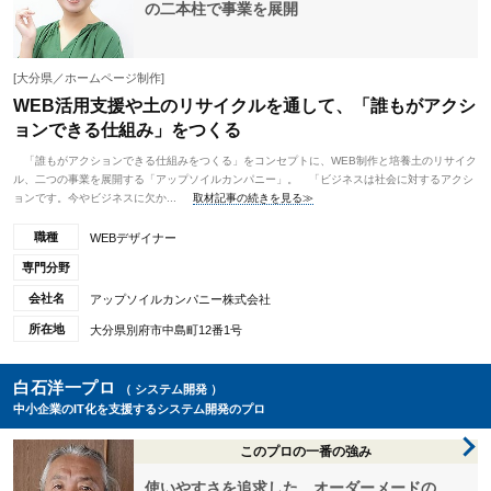
の二本柱で事業を展開
[大分県／ホームページ制作]
WEB活用支援や土のリサイクルを通して、「誰もがアクシ
ョンできる仕組み」をつくる
「誰もがアクションできる仕組みをつくる」をコンセプトに、WEB制作と培養土のリサイク
ル、二つの事業を展開する「アップソイルカンパニー」。 「ビジネスは社会に対するアクシ
ョンです。今やビジネスに欠か...
取材記事の続きを見る≫
職種
WEBデザイナー
専門分野
会社名
アップソイルカンパニー株式会社
所在地
大分県別府市中島町12番1号
白石洋一プロ
（ システム開発 ）
中小企業のIT化を支援するシステム開発のプロ
このプロの一番の強み
使いやすさを追求した、オーダーメードの