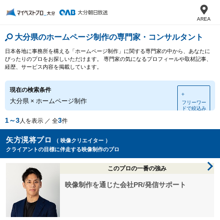
AREA
大分県のホームページ制作の専門家・コンサルタント
日本各地に事務所を構える「ホームページ制作」に関する専門家の中から、あなたに
ぴったりのプロをお探しいただけます。 専門家の気になるプロフィールや取材記事、
経歴、サービス内容を掲載しています。
現在の検索条件
＋
大分県
×
ホームページ制作
フリーワー
ドで絞込み
1～3
3
人を表示 ／ 全
件
矢方滉将プロ
（ 映像クリエイター ）
クライアントの目標に伴走する映像制作のプロ
このプロの一番の強み
映像制作を通じた会社PR/発信サポート