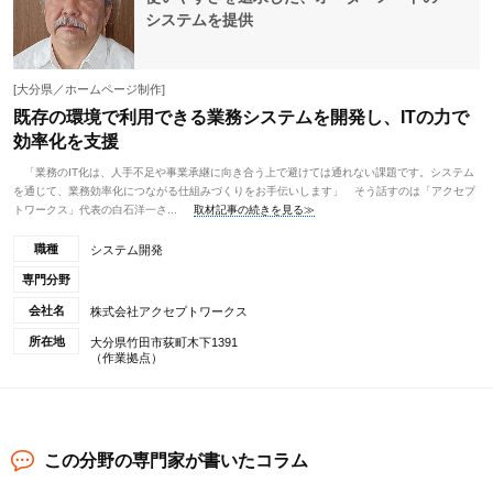
システムを提供
[大分県／ホームページ制作]
既存の環境で利用できる業務システムを開発し、ITの力で
効率化を支援
「業務のIT化は、人手不足や事業承継に向き合う上で避けては通れない課題です。システム
を通じて、業務効率化につながる仕組みづくりをお手伝いします」 そう話すのは「アクセプ
トワークス」代表の白石洋一さ...
取材記事の続きを見る≫
職種
システム開発
専門分野
会社名
株式会社アクセプトワークス
所在地
大分県竹田市荻町木下1391
（作業拠点）
この分野の専門家が書いたコラム