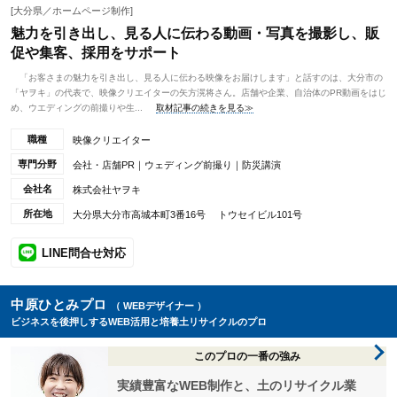
[大分県／ホームページ制作]
魅力を引き出し、見る人に伝わる動画・写真を撮影し、販
促や集客、採用をサポート
「お客さまの魅力を引き出し、見る人に伝わる映像をお届けします」と話すのは、大分市の
「ヤヲキ」の代表で、映像クリエイターの矢方滉将さん。店舗や企業、自治体のPR動画をはじ
め、ウエディングの前撮りや生...
取材記事の続きを見る≫
職種
映像クリエイター
専門分野
会社・店舗PR｜ウェディング前撮り｜防災講演
会社名
株式会社ヤヲキ
所在地
大分県大分市高城本町3番16号 トウセイビル101号
LINE問合せ対応
中原ひとみプロ
（ WEBデザイナー ）
ビジネスを後押しするWEB活用と培養土リサイクルのプロ
このプロの一番の強み
実績豊富なWEB制作と、土のリサイクル業