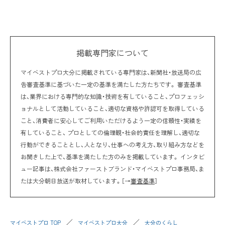
掲載専門家について
マイベストプロ大分に掲載されている専門家は、新聞社・放送局の広
告審査基準に基づいた一定の基準を満たした方たちです。 審査基準
は、業界における専門的な知識・技術を有していること、プロフェッシ
ョナルとして活動していること、適切な資格や許認可を取得している
こと、消費者に安心してご利用いただけるよう一定の信頼性・実績を
有していること、 プロとしての倫理観・社会的責任を理解し、適切な
行動ができることとし、人となり、仕事への考え方、取り組み方などを
お聞きした上で、基準を満たした方のみを掲載しています。 インタビ
ュー記事は、株式会社ファーストブランド・マイベストプロ事務局、ま
たは大分朝日放送が取材しています。［→
審査基準
］
マイベストプロ TOP
マイベストプロ大分
大分のくらし