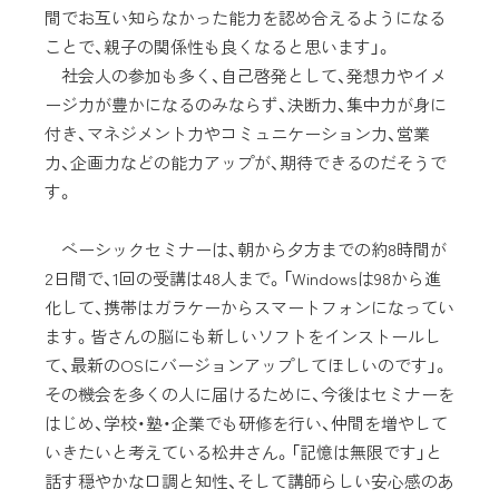
間でお互い知らなかった能力を認め合えるようになる
ことで、親子の関係性も良くなると思います」。
社会人の参加も多く、自己啓発として、発想力やイメ
ージ力が豊かになるのみならず、決断力、集中力が身に
付き、マネジメント力やコミュニケーション力、営業
力、企画力などの能力アップが、期待できるのだそうで
す。
ベーシックセミナーは、朝から夕方までの約8時間が
2日間で、1回の受講は48人まで。「Windowsは98から進
化して、携帯はガラケーからスマートフォンになってい
ます。皆さんの脳にも新しいソフトをインストールし
て、最新のOSにバージョンアップしてほしいのです」。
その機会を多くの人に届けるために、今後はセミナーを
はじめ、学校・塾・企業でも研修を行い、仲間を増やして
いきたいと考えている松井さん。「記憶は無限です」と
話す穏やかな口調と知性、そして講師らしい安心感のあ