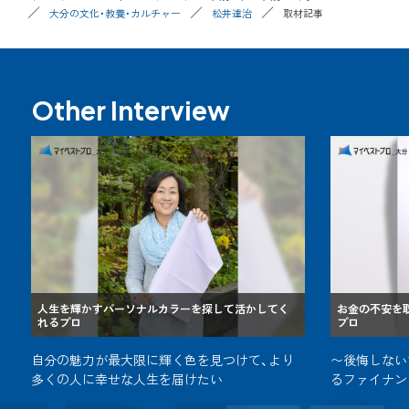
大分の文化・教養・カルチャー
松井達治
取材記事
Other Interview
人生を輝かすパーソナルカラーを探して活かしてく
お金の不安を
れるプロ
プロ
自分の魅力が最大限に輝く色を見つけて、より
〜後悔しない
多くの人に幸せな人生を届けたい
るファイナン