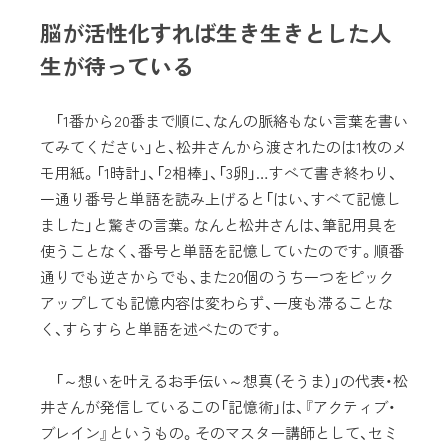
脳が活性化すれば生き生きとした人
生が待っている
「1番から20番まで順に、なんの脈絡もない言葉を書い
てみてください」と、松井さんから渡されたのは1枚のメ
モ用紙。「1時計」、「2相棒」、「3卵」…すべて書き終わり、
一通り番号と単語を読み上げると「はい、すべて記憶し
ました」と驚きの言葉。なんと松井さんは、筆記用具を
使うことなく、番号と単語を記憶していたのです。順番
通りでも逆さからでも、また20個のうち一つをピック
アップしても記憶内容は変わらず、一度も滞ることな
く、すらすらと単語を述べたのです。
「～想いを叶えるお手伝い～想真（そうま）」の代表・松
井さんが発信しているこの「記憶術」は、『アクティブ・
ブレイン』というもの。そのマスター講師として、セミ