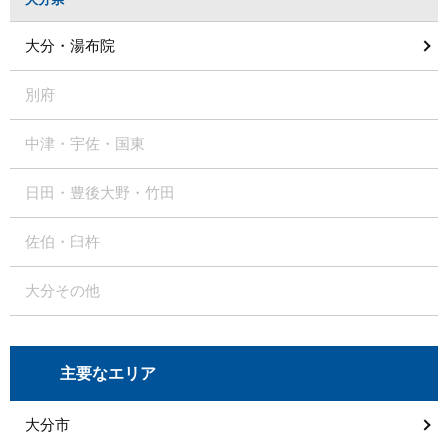
大分・湯布院
別府
中津・宇佐・国東
日田・豊後大野・竹田
佐伯・臼杵
大分その他
主要なエリア
大分市