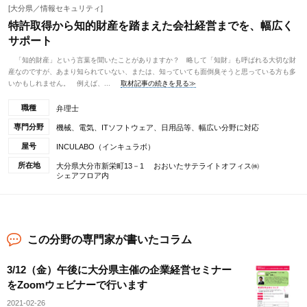
[大分県／情報セキュリティ]
特許取得から知的財産を踏まえた会社経営までを、幅広く
サポート
「知的財産」という言葉を聞いたことがありますか？ 略して「知財」も呼ばれる大切な財
産なのですが、あまり知られていない、または、知っていても面倒臭そうと思っている方も多
いかもしれません。 例えば、...
取材記事の続きを見る≫
職種
弁理士
専門分野
機械、電気、ITソフトウェア、日用品等、幅広い分野に対応
屋号
INCULABO（インキュラボ）
所在地
大分県大分市新栄町13－1 おおいたサテライトオフィス㈱
シェアフロア内
この分野の専門家が書いたコラム
3/12（金）午後に大分県主催の企業経営セミナー
をZoomウェビナーで行います
2021-02-26