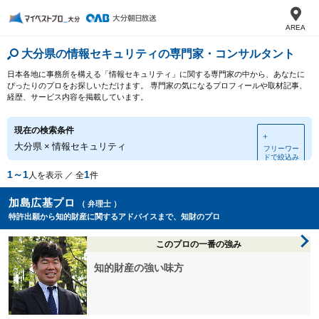
AREA
大分県の情報セキュリティの専門家・コンサルタント
日本各地に事務所を構える「情報セキュリティ」に関する専門家の中から、あなたに
ぴったりのプロをお探しいただけます。 専門家の気になるプロフィールや取材記事、
経歴、サービス内容を掲載しています。
現在の検索条件
＋
大分県
×
情報セキュリティ
フリーワー
ドで絞込み
1～1
1
人を表示 ／ 全
件
加島広基プロ
（ 弁理士 ）
特許出願から知的財産に関するアドバイスまで、知財のプロ
このプロの一番の強み
知的財産の強い味方