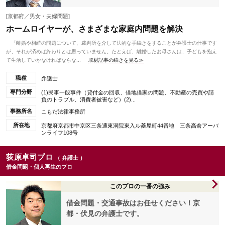
[京都府／男女・夫婦問題]
ホームロイヤーが、さまざまな家庭内問題を解決
「離婚や相続の問題について、裁判所を介して法的な手続きをすることが弁護士の仕事です
が、それが済めば終わりとは思っていません。たとえば、離婚したお母さんは、子どもを抱え
て生活していかなければならな...
取材記事の続きを見る≫
職種
弁護士
専門分野
(1)民事一般事件（貸付金の回収、借地借家の問題、不動産の売買や請
負のトラブル、消費者被害など）(2)...
事務所名
こもだ法律事務所
所在地
京都府京都市中京区三条通東洞院東入ル菱屋町44番地 三条高倉アーバ
ンライフ108号
荻原卓司プロ
（ 弁護士 ）
借金問題・個人再生のプロ
このプロの一番の強み
借金問題・交通事故はお任せください！京
都・伏見の弁護士です。