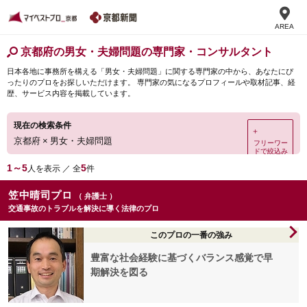
AREA
京都府の男女・夫婦問題の専門家・コンサルタント
日本各地に事務所を構える「男女・夫婦問題」に関する専門家の中から、あなたにぴ
ったりのプロをお探しいただけます。 専門家の気になるプロフィールや取材記事、経
歴、サービス内容を掲載しています。
現在の検索条件
＋
京都府
×
男女・夫婦問題
フリーワー
ドで絞込み
1～5
5
人を表示 ／ 全
件
笠中晴司プロ
（ 弁護士 ）
交通事故のトラブルを解決に導く法律のプロ
このプロの一番の強み
豊富な社会経験に基づくバランス感覚で早
期解決を図る