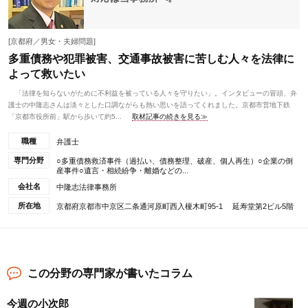
[京都府／男女・夫婦問題]
多重債務や犯罪被害、交通事故被害に苦しむ人々を法律に
よって救いたい
「法律を知らないがために不利益を被っている人々を守りたい」。インタビューの冒頭、弁
護士の中隆志さんは淡々とした口調ながらも熱い思いを語ってくれました。京都市営地下鉄
「京都市役所前」駅から歩いて約5...
取材記事の続きを見る≫
職種
弁護士
専門分野
○多重債務救済事件（過払い、債務整理、破産、個人再生）○企業の倒
産事件○遺言・相続紛争・離婚などの...
会社名
中隆志法律事務所
所在地
京都府京都市中京区二条通河原町西入榎木町95-1 延寿堂第2ビル5階
この分野の専門家が書いたコラム
今週の小次郎