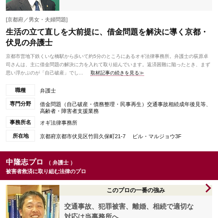
[京都府／男女・夫婦問題]
生活の立て直しを大前提に、借金問題を解決に導く京都・
伏見の弁護士
京都市営地下鉄くいな橋駅から歩いて約5分のところにあるオギ法律事務所。弁護士の荻原卓
司さんは、主に借金問題の解決に力を入れて取り組んでいます。返済困難に陥ったとき、まず
思い浮かぶのが「自己破産」でし...
取材記事の続きを見る≫
職種
弁護士
専門分野
借金問題（自己破産・債務整理・民事再生）交通事故相続成年後見等、
高齢者・障害者支援業務
事務所名
オギ法律事務所
所在地
京都府京都市伏見区竹田久保町21-7 ビル・マルジョウ3F
中隆志プロ
（ 弁護士 ）
被害者救済に取り組む法律のプロ
このプロの一番の強み
交通事故、犯罪被害、離婚、相続で適切な
対応は当事務所へ。