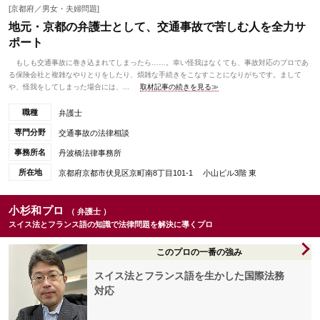
[京都府／男女・夫婦問題]
地元・京都の弁護士として、交通事故で苦しむ人を全力サ
ポート
もしも交通事故に巻き込まれてしまったら……。幸い怪我はなくても、事故対応のプロであ
る保険会社と複雑なやりとりをしたり、煩雑な手続きをこなすことになりがちです。まして
や、怪我をしてしまった場合には、...
取材記事の続きを見る≫
職種
弁護士
専門分野
交通事故の法律相談
事務所名
丹波橋法律事務所
所在地
京都府京都市伏見区京町南8丁目101-1 小山ビル3階 東
小杉和プロ
（ 弁護士 ）
スイス法とフランス語の知識で法律問題を解決に導くプロ
このプロの一番の強み
スイス法とフランス語を生かした国際法務
対応