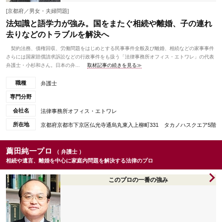
[京都府／男女・夫婦問題]
法知識と語学力が強み。国をまたぐ相続や離婚、子の連れ
去りなどのトラブルを解決へ
契約法務、債権回収、労働問題をはじめとする民事事件全般及び離婚、相続などの家事事件
さらには国家賠償請求訴訟などの行政事件をも扱う「法律事務所オフィス・エトワレ」の代表
弁護士・小杉和さん。日本の弁...
取材記事の続きを見る≫
職種
弁護士
専門分野
会社名
法律事務所オフィス・エトワレ
所在地
京都府京都市下京区仏光寺通烏丸東入上柳町331 タカノハスクエア5階
薦田純一プロ
（ 弁護士 ）
相続や遺言、離婚を中心に家庭内問題を解決する法律のプロ
このプロの一番の強み