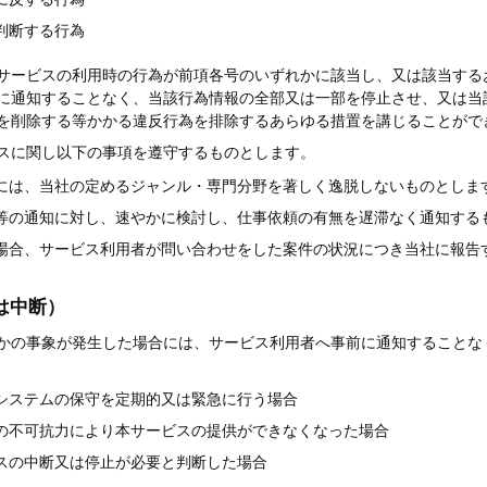
判断する行為
サービスの利用時の行為が前項各号のいずれかに該当し、又は該当する
に通知することなく、当該行為情報の全部又は一部を停止させ、又は当
を削除する等かかる違反行為を排除するあらゆる措置を講じることがで
スに関し以下の事項を遵守するものとします。
には、当社の定めるジャンル・専門分野を著しく逸脱しないものとしま
等の通知に対し、速やかに検討し、仕事依頼の有無を遅滞なく通知する
場合、サービス利用者が問い合わせをした案件の状況につき当社に報告
は中断）
かの事象が発生した場合には、サービス利用者へ事前に通知することな
システムの保守を定期的又は緊急に行う場合
の不可抗力により本サービスの提供ができなくなった場合
スの中断又は停止が必要と判断した場合