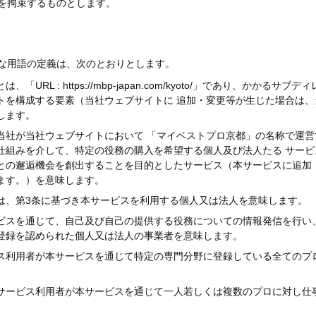
を拘束するものとします。
な用語の定義は、次のとおりとします。
「URL : https://mbp-japan.com/kyoto/」であり、かか
トを構成する要素（当社ウェブサイトに 追加・変更等が生じた場合は
します。
当社が当社ウェブサイトにおいて 「マイベストプロ京都」の名称で運
仕組みを介して、特定の役務の購入を希望する個人及び法人たる サー
との邂逅機会を創出することを目的としたサービス（本サービスに追加
ます。）を意味します。
は、第3条に基づき本サービスを利用する個人又は法人を意味します。
ビスを通じて、自己及び自己の提供する役務についての情報発信を行い
登録を認められた個人又は法人の事業者を意味します。
ス利用者が本サービスを通じて特定の専門分野に登録している全てのプ
サービス利用者が本サービスを通じて一人若しくは複数のプロに対し仕