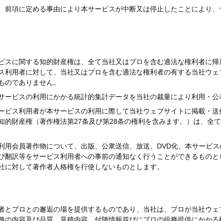
、前項に定める事由により本サービスが中断又は停止したことにより、
ビスに関する知的財産権は、全て当社又はプロを含む適法な権利者に帰
ス利用者に対して、当社又はプロを含む適法な権利者の有する当社ウェ
ものでありません。
サービスの利用にかかる統計的集計データを当社の裁量により利用・公
ービス利用者が本サービスの利用に際して当社ウェブサイトに掲載・送
知的財産権（著作権法第27条及び第28条の権利を含みます。）は、全
利用会員著作物について、出版、公衆送信、放送、DVD化、本サービ
び翻訳等をサービス利用者への事前の通知なく行うことができるものと
社に対して著作者人格権を行使しないものとします。
）
者とプロとの邂逅の場を提供するものであり、当社は、プロが当社ウェ
務の内容及び品質、見積内容、付随情報並びにプロの役務提供にかかる