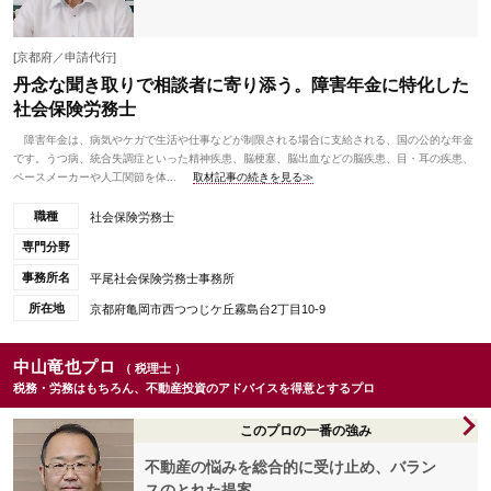
[京都府／申請代行]
丹念な聞き取りで相談者に寄り添う。障害年金に特化した
社会保険労務士
障害年金は、病気やケガで生活や仕事などが制限される場合に支給される、国の公的な年金
です。うつ病、統合失調症といった精神疾患、脳梗塞、脳出血などの脳疾患、目・耳の疾患、
ペースメーカーや人工関節を体...
取材記事の続きを見る≫
職種
社会保険労務士
専門分野
事務所名
平尾社会保険労務士事務所
所在地
京都府亀岡市西つつじケ丘霧島台2丁目10-9
中山竜也プロ
（ 税理士 ）
税務・労務はもちろん、不動産投資のアドバイスを得意とするプロ
このプロの一番の強み
不動産の悩みを総合的に受け止め、バラン
スのとれた提案