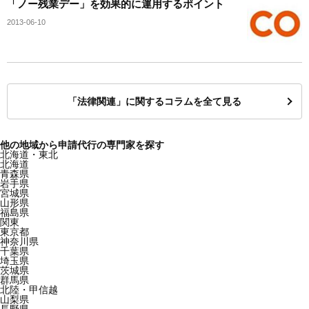
「ノー残業デー」を効果的に運用するポイント
2013-06-10
「法律関連」に関するコラムを全て見る
他の地域から申請代行の専門家を探す
北海道・東北
北海道
青森県
岩手県
宮城県
山形県
福島県
関東
東京都
神奈川県
千葉県
埼玉県
茨城県
群馬県
北陸・甲信越
山梨県