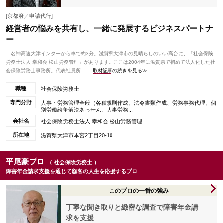
[京都府／申請代行]
経営者の悩みを共有し、一緒に発展するビジネスパートナ
ー
名神高速大津インターから車で約3分。滋賀県大津市の見晴らしのいい高台に、「社会保険
労務士法人 幸和会 松山労務管理」があります。ここは2004年に滋賀県で初めて法人化した社
会保険労務士事務所。代表社員所...
取材記事の続きを見る≫
職種
社会保険労務士
専門分野
人事・労務管理全般（各種規則作成、法令書類作成、労務事務代理、個
別労働紛争解決あっせん、人事労務...
会社名
社会保険労務士法人 幸和会 松山労務管理
所在地
滋賀県大津市本宮2丁目20-10
平尾豪プロ
（ 社会保険労務士 ）
障害年金請求支援を通じて顧客の人生を応援するプロ
このプロの一番の強み
丁寧な聞き取りと緻密な調査で障害年金請
求を支援