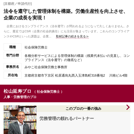
[京都府／申請代行]
法令を遵守した管理体制を構築。労働生産性を向上させ、
企業の成長を実現！
企業におけるコンプライアンス（法令遵守）が問われるようになって久しくありません。さ
らに、最近ではCSR（企業の社会的責任）にも注目が集まっています。これらのコンプライア
ンスやCSRといった課題は、企業...
取材記事の続きを見る≫
職種
社会保険労務士
専門分野
各種分析サービスによる管理体制の構築（残業代未払いの見直し、コン
プライアンス（法令遵守）の徹底など）
事務所名
みやこ社会保険労務士事務所
所在地
京都府京都市下京区 松原通烏丸西入玉津島町316番地2 川南ビル4階
松山延寿プロ
（ 社会保険労務士 ）
人事・労務管理のプロ
このプロの一番の強み
労務管理の頼れるパートナー