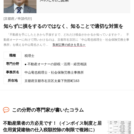
[京都府／申請代行]
知らずに損をするのではなく、知ることで適切な対策を
「不動産を手にしたときから手放すまで、どれだけ税金がかかるか知っていますか？」 不
動産オーナーに向けて問いかけるのは、京都市右京区に「中山竜也税理士・社会保険労務士事
務所」を構える中山竜也さんで...
取材記事の続きを見る≫
職種
税理士
専門分野
● 不動産オーナーの節税・活用・経営相談
事務所名
中山竜也税理士・社会保険労務士事務所
所在地
京都府京都市右京区太秦下刑部町163
この分野の専門家が書いたコラム
不動産業者の方必見です！（インボイス制度と居
住用賃貸建物の仕入税額控除の制限で複雑に）