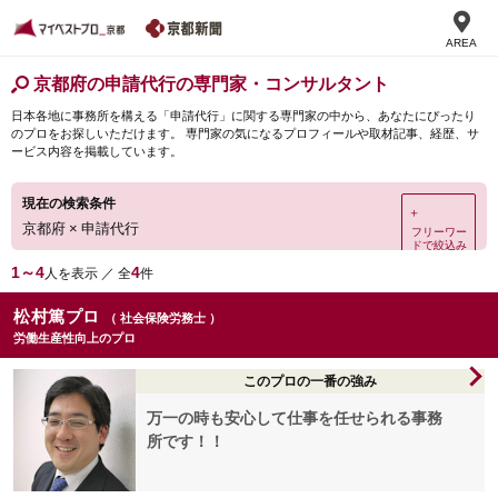
AREA
京都府の申請代行の専門家・コンサルタント
日本各地に事務所を構える「申請代行」に関する専門家の中から、あなたにぴったり
のプロをお探しいただけます。 専門家の気になるプロフィールや取材記事、経歴、サ
ービス内容を掲載しています。
現在の検索条件
＋
京都府
×
申請代行
フリーワー
ドで絞込み
1～4
4
人を表示 ／ 全
件
松村篤プロ
（ 社会保険労務士 ）
労働生産性向上のプロ
このプロの一番の強み
万一の時も安心して仕事を任せられる事務
所です！！