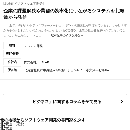
[北海道／ソフトウェア開発]
企業の課題解決や業務の効率化につながるシステムを北海
道から発信
「近年、デジタルトランスフォーメーション（DX）の重要性が叫ばれています。しかし『何
から手を付ければいいのか分からない』という経営者や、企業の担当者も多いのではないでし
ょうか。私たちは、コンピュー...
取材記事の続きを見る≫
職種
システム開発
専門分野
会社名
株式会社EZOLAB
所在地
北海道札幌市中央区南1条西10丁目4-167 小六第一ビル8F
「ビジネス」に関するコラムを全て見る
他の地域からソフトウェア開発の専門家を探す
北海道・東北
北海道