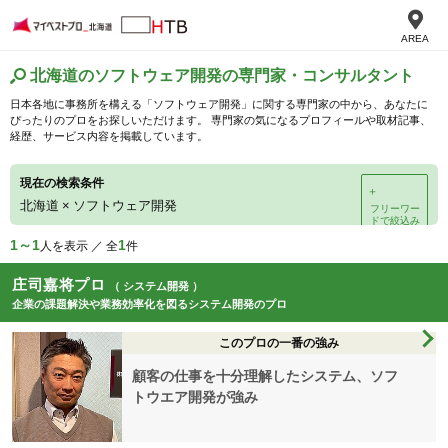
AREA
北海道のソフトウェア開発の専門家・コンサルタント
日本各地に事務所を構える「ソフトウェア開発」に関する専門家の中から、あなたに
ぴったりのプロをお探しいただけます。 専門家の気になるプロフィールや取材記事、
経歴、サービス内容を掲載しています。
現在の検索条件
＋
北海道
×
ソフトウェア開発
フリーワー
ドで絞込み
1～1
1
人を表示 ／ 全
件
庄司嘉将プロ
（ システム開発 ）
企業の課題解決や業務効率化を図るシステム開発のプロ
このプロの一番の強み
顧客の仕事を十分理解したシステム、ソフ
トウエア開発が強み