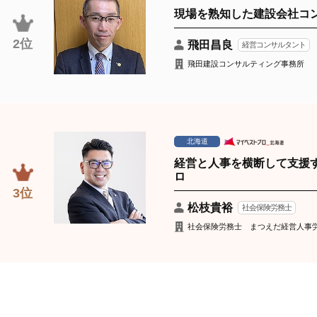
現場を熟知した建設会社コ
2位
飛田昌良
経営コンサルタント
飛田建設コンサルティング事務所
北海道
経営と人事を横断して支援
ロ
3位
松枝貴裕
社会保険労務士
社会保険労務士 まつえだ経営人事