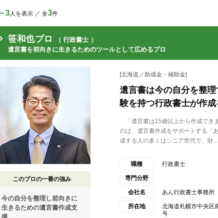
～3
3
人を表示 ／ 全
件
笹和也プロ
（ 行政書士 ）
遺言書を前向きに生きるためのツールとして広めるプロ
[北海道／助成金・補助金]
遺言書は今の自分を整理
験を持つ行政書士が作成
「遺言書は15歳以上から作成でき
のは、遺言書作成をサポートする「
成する人の多くはシニア世代で、財...
職種
行政書士
専門分野
このプロの一番の強み
会社名
あん行政書士事務所
今の自分を整理し前向きに
所在地
北海道札幌市中央区南
生きるための遺言書作成支
号
援