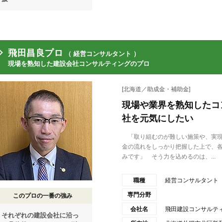
飛田昌良プロ
（ 経営コンサルタント ）
現場を熟知した建設会社コンサルティングのプロ
[北海道／助成金・補助金]
現場や業界を熟知したコ
社を元気にしたい
「取り組むのが難しい施策や、実現
金の流れをしっかり把握した上で、
みです」 そう力を込めるのは、...
職種
経営コンサルタント
専門分野
このプロの一番の強み
会社名
飛田建設コンサルテ
それぞれの建設会社に沿っ