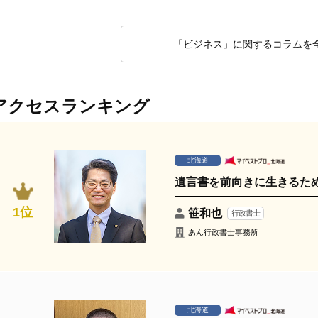
「ビジネス」に関するコラムを
アクセスランキング
北海道
遺言書を前向きに生きるた
1位
笹和也
行政書士
あん行政書士事務所
北海道