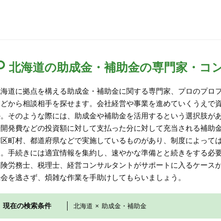
北海道の助成金・補助金の専門家・コ
北海道に拠点を構える助成金・補助金に関する専門家、プロのプロ
などから相談相手を探せます。会社経営や事業を進めていくうえで
か。そのような際には、助成金や補助金を活用するという選択肢が
や開発費などの投資額に対して支払った分に対して充当される補助
市区町村、都道府県などで実施しているものがあり、制度によっては
す。手続きには適宜情報を集約し、速やかな準備とと続きをする必
保険労務士、税理士、経営コンサルタントがサポートに入るケース
機会を逃さず、煩雑な作業を手助けしてもらいましょう。
現在の検索条件
北海道
×
助成金・補助金