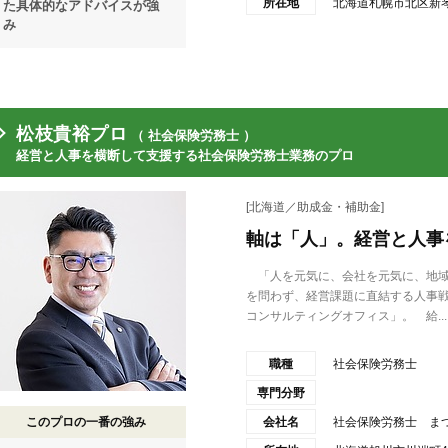
所在地
北海道札幌市北区新琴似
た具体的なアドバイスが強
み
松枝貴裕プロ
（ 社会保険労務士 ）
経営と人事を横断して支援する社会保険労務士業務のプロ
[北海道／助成金・補助金]
軸は「人」。経営と人事
「人を元気に、会社を元気に、地域
を問わず、経営課題に直結する人事
コンサルティングオフィス」。 給...
職種
社会保険労務士
専門分野
このプロの一番の強み
会社名
社会保険労務士 ま