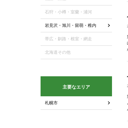
石狩・小樽・室蘭・浦河
岩見沢・旭川・留萌・稚内
帯広・釧路・根室・網走
北海道その他
主要なエリア
札幌市