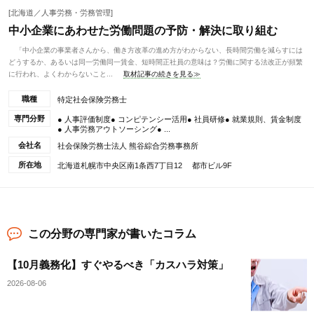
[北海道／人事労務・労務管理]
中小企業にあわせた労働問題の予防・解決に取り組む
「中小企業の事業者さんから、働き方改革の進め方がわからない、長時間労働を減らすには
どうするか、あるいは同一労働同一賃金、短時間正社員の意味は？労働に関する法改正が頻繁
に行われ、よくわからないこと...
取材記事の続きを見る≫
職種
特定社会保険労務士
専門分野
● 人事評価制度● コンピテンシー活用● 社員研修● 就業規則、賃金制度
● 人事労務アウトソーシング● ...
会社名
社会保険労務士法人 熊谷綜合労務事務所
所在地
北海道札幌市中央区南1条西7丁目12 都市ビル9F
この分野の専門家が書いたコラム
【10月義務化】すぐやるべき「カスハラ対策」
2026-08-06