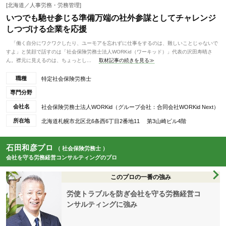
[北海道／人事労務・労務管理]
いつでも馳せ参じる準備万端の社外参謀としてチャレンジ
しつづける企業を応援
「働く自分にワクワクしたり、ユーモアを忘れずに仕事をするのは、難しいことじゃないで
すよ」と笑顔で話すのは「社会保険労務士法人WORKid（ワーキッド）」代表の沢田寿晴さ
ん。襟元に見えるのは、ちょっとし...
取材記事の続きを見る≫
職種
特定社会保険労務士
専門分野
会社名
社会保険労務士法人WORKid（グループ会社：合同会社WORKid Next）
所在地
北海道札幌市北区北6条西6丁目2番地11 第3山崎ビル4階
石田和彦プロ
（ 社会保険労務士 ）
会社を守る労務経営コンサルティングのプロ
このプロの一番の強み
労使トラブルを防ぎ会社を守る労務経営コ
ンサルティングに強み