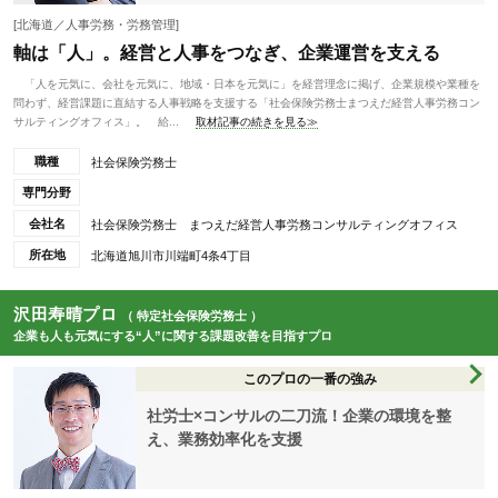
[北海道／人事労務・労務管理]
軸は「人」。経営と人事をつなぎ、企業運営を支える
「人を元気に、会社を元気に、地域・日本を元気に」を経営理念に掲げ、企業規模や業種を
問わず、経営課題に直結する人事戦略を支援する「社会保険労務士まつえだ経営人事労務コン
サルティングオフィス」。 給...
取材記事の続きを見る≫
職種
社会保険労務士
専門分野
会社名
社会保険労務士 まつえだ経営人事労務コンサルティングオフィス
所在地
北海道旭川市川端町4条4丁目
沢田寿晴プロ
（ 特定社会保険労務士 ）
企業も人も元気にする“人”に関する課題改善を目指すプロ
このプロの一番の強み
社労士×コンサルの二刀流！企業の環境を整
え、業務効率化を支援