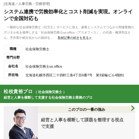
[北海道／人事労務・労務管理]
システム連携で労務効率化とコスト削減を実現。オンライ
ンで全国対応も
一般的な社会保険労務士（社労士）サービスに加え、顧客とシステムでつながり関連業務の
デジタル化を後押しする「社会保険労務士us.office（アスオフィス）」の代表・梅津亮汰さ
ん。手作業や紙文化からの脱却を...
取材記事の続きを見る≫
職種
社会保険労務士
専門分野
会社名
社会保険労務士us.office
所在地
北海道札幌市西区二十四軒三条4丁目6番7号 第3栄輪ビル4階B1
松枝貴裕プロ
（ 社会保険労務士 ）
経営と人事を横断して支援する社会保険労務士業務のプロ
このプロの一番の強み
経営と人事を横断して課題を整理する視点
で支援