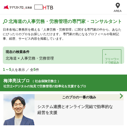
AREA
北海道の人事労務・労務管理の専門家・コンサルタント
日本各地に事務所を構える「人事労務・労務管理」に関する専門家の中から、あなた
にぴったりのプロをお探しいただけます。 専門家の気になるプロフィールや取材記
事、経歴、サービス内容を掲載しています。
現在の検索条件
＋
北海道
×
人事労務・労務管理
フリーワー
ドで絞込み
1～5
5
人を表示 ／ 全
件
梅津亮汰プロ
（ 社会保険労務士 ）
社労士×デジタルの知見で労務管理の効率化を支援するプロ
このプロの一番の強み
システム連携とオンライン完結で効率的な
経営を支援