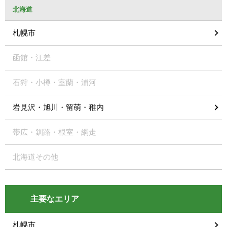
北海道
札幌市
函館・江差
石狩・小樽・室蘭・浦河
岩見沢・旭川・留萌・稚内
帯広・釧路・根室・網走
北海道その他
主要なエリア
札幌市