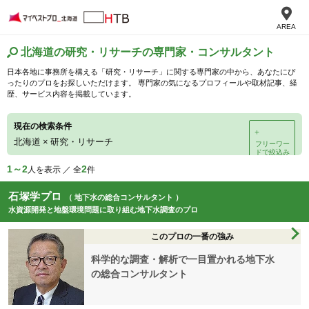
AREA
北海道の研究・リサーチの専門家・コンサルタント
日本各地に事務所を構える「研究・リサーチ」に関する専門家の中から、あなたにぴ
ったりのプロをお探しいただけます。 専門家の気になるプロフィールや取材記事、経
歴、サービス内容を掲載しています。
現在の検索条件
＋
北海道
×
研究・リサーチ
フリーワー
ドで絞込み
1～2
2
人を表示 ／ 全
件
石塚学プロ
（ 地下水の総合コンサルタント ）
水資源開発と地盤環境問題に取り組む地下水調査のプロ
このプロの一番の強み
科学的な調査・解析で一目置かれる地下水
の総合コンサルタント