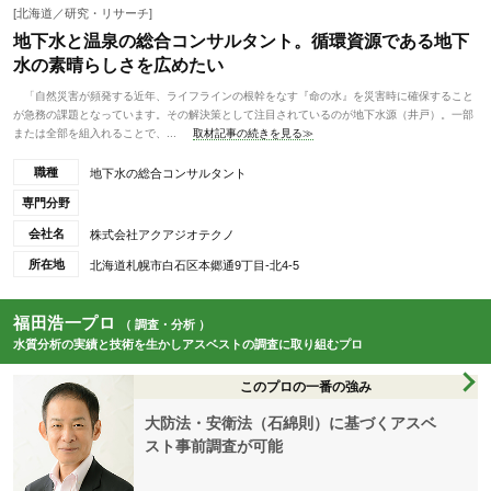
[北海道／研究・リサーチ]
地下水と温泉の総合コンサルタント。循環資源である地下
水の素晴らしさを広めたい
「自然災害が頻発する近年、ライフラインの根幹をなす『命の水』を災害時に確保すること
が急務の課題となっています。その解決策として注目されているのが地下水源（井戸）。一部
または全部を組入れることで、...
取材記事の続きを見る≫
職種
地下水の総合コンサルタント
専門分野
会社名
株式会社アクアジオテクノ
所在地
北海道札幌市白石区本郷通9丁目-北4-5
福田浩一プロ
（ 調査・分析 ）
水質分析の実績と技術を生かしアスベストの調査に取り組むプロ
このプロの一番の強み
大防法・安衛法（石綿則）に基づくアスベ
スト事前調査が可能