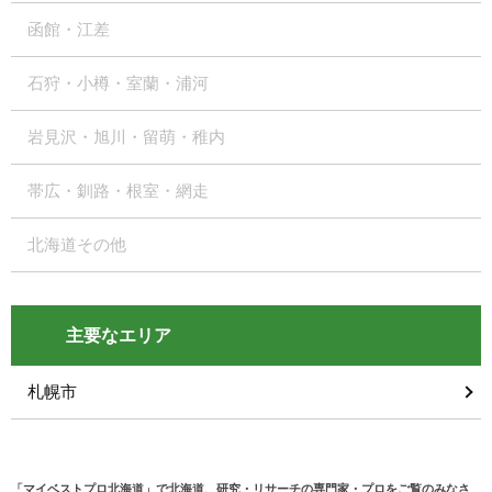
函館・江差
石狩・小樽・室蘭・浦河
岩見沢・旭川・留萌・稚内
帯広・釧路・根室・網走
北海道その他
主要なエリア
札幌市
「マイベストプロ北海道」で北海道、研究・リサーチの専門家・プロをご覧のみなさ