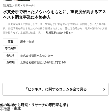
[北海道／研究・リサーチ]
水質分析で培ったノウハウをもとに、重要度が高まるアス
ベスト調査事業に本格参入
「高度経済成長の弊害として、水、空気など日常を脅かす公害が社会問題となった1960年
代、自然環境を保全するための法律が整備されました。弊社は当時から、河川や湖沼の水文観
測を行うなど、水資源の検討、評...
取材記事の続きを見る≫
職種
調査・分析
専門分野
会社名
株式会社福田水文センター
所在地
北海道札幌市北区北24条西15丁目2-5
「ビジネス」に関するコラムを全て見る
他の地域から研究・リサーチの専門家を探す
北海道・東北