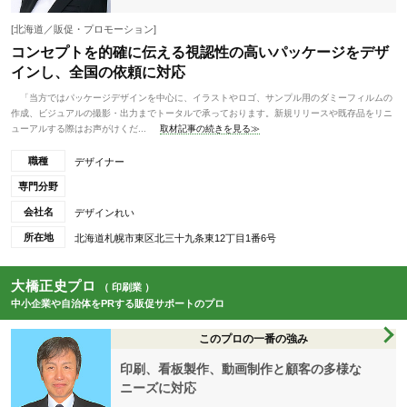
[北海道／販促・プロモーション]
コンセプトを的確に伝える視認性の高いパッケージをデザ
インし、全国の依頼に対応
「当方ではパッケージデザインを中心に、イラストやロゴ、サンプル用のダミーフィルムの
作成、ビジュアルの撮影・出力までトータルで承っております。新規リリースや既存品をリニ
ューアルする際はお声がけくだ...
取材記事の続きを見る≫
職種
デザイナー
専門分野
会社名
デザインれい
所在地
北海道札幌市東区北三十九条東12丁目1番6号
大橋正史プロ
（ 印刷業 ）
中小企業や自治体をPRする販促サポートのプロ
このプロの一番の強み
印刷、看板製作、動画制作と顧客の多様な
ニーズに対応