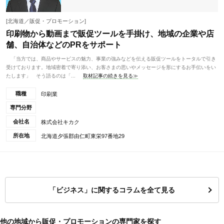
[北海道／販促・プロモーション]
印刷物から動画まで販促ツールを手掛け、地域の企業や店
舗、自治体などのPRをサポート
「当方では、商品やサービスの魅力、事業の強みなどを伝える販促ツールをトータルで引き
受けております。地域密着で寄り添い、お客さまの思いやメッセージを形にするお手伝いをい
たします」 そう語るのは「...
取材記事の続きを見る≫
職種
印刷業
専門分野
会社名
株式会社キカク
所在地
北海道夕張郡由仁町東栄97番地29
「ビジネス」に関するコラムを全て見る
他の地域から販促・プロモーションの専門家を探す