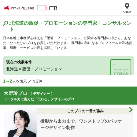
AREA
北海道の販促・プロモーションの専門家・コンサルタン
ト
日本各地に事務所を構える「販促・プロモーション」に関する専門家の中から、あな
たにぴったりのプロをお探しいただけます。 専門家の気になるプロフィールや取材記
事、経歴、サービス内容を掲載しています。
現在の検索条件
＋
北海道
×
販促・プロモーション
フリーワー
ドで絞込み
1～2
2
人を表示 ／ 全
件
大野玲プロ
（ デザイナー ）
トータル力に富んだ「伝わる」デザインのプロ
このプロの一番の強み
撮影から出力まで。ワンストップのパッケ
ージデザイン制作