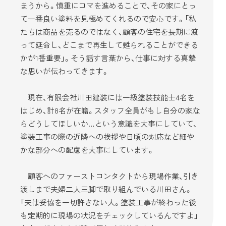
まうから。慎重にコマを進めることで、その家にとっ
て一番良い塗料を見極めてくれるので安心です。「私
たちは商品を売るのではなく、顧客の住宅を長期に渡
って延命し、どこまで再生して甦られることができる
かが1番重要」。そう話す言葉から、仕事に対する真摯
な思いが伝わってきます。
現在、有限会社川田建装には一級塗装技能士4名を
はじめ、計8名が在籍。スタッフ全員がもし自分の家な
らどうしてほしいか…という意識を大事にしていて、
塗装工事の際の近隣への挨拶や日頃の対応など細や
かな部分への配慮を大事にしています。
顧客へのファーストコンタクトから現場作業、引き
渡しまで夫婦二人三脚で取り組んでいる川田さん。
「夫は妥協を一切許さない人。塗装工事が終わった後
も定期的に現場の状況をチェックしているんですよ」