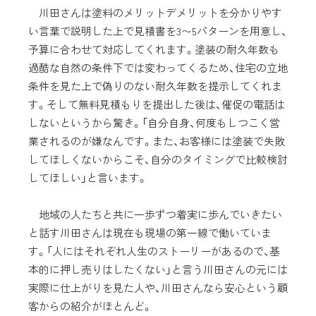
川田さんは塗料のメリットデメリットを分かりやす
い言葉で説明した上で見積書を3〜5パターンを用意し、
予算に合わせて対応してくれます。塗装の耐久年数も
過酷な自然の条件下では変わってくるため、住宅の立地
条件を見た上で偽りのない耐久年数を提示してくれま
す。そして無料見積もりを提出した後は、催促の電話は
しないというから驚き。「自分自身、何度もしつこく営
業されるのが嫌なんです。また、お客様には塗装で失敗
してほしくないからこそ、自分のタイミングで比較検討
してほしい」と言います。
地域の人たちと共に一歩ずつ着実に歩んでいきたい
と話す川田さんは現在も現場の第一線で働いていま
す。「人にはそれぞれ人生のストーリーがあるので、基
本的に押し売りはしたくない」と言う川田さんの元には
実際に仕上がりを見た人や、川田さんなら安心という顧
客からの紹介がほとんど。