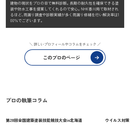
建物の現状をプロの目で無料診断。長期の耐久性を確保できる塗
装や防水工事を提案してくれるので安心。NHK香川局で取材され
るほど、雨漏り調査や診断実績が多く雨漏り修繕を行い解決率は1
00％でございます。
＼ 詳しいプロフィールやコラムをチェック ／
このプロのページ
プロの執筆コラム
第28回全国建築塗装技能競技大会in北海道
ウイルス対策