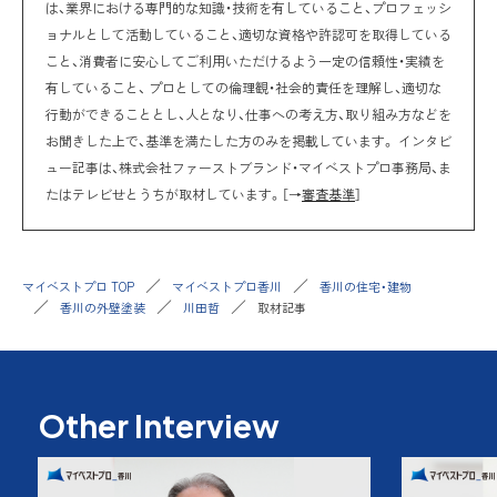
は、業界における専門的な知識・技術を有していること、プロフェッシ
ョナルとして活動していること、適切な資格や許認可を取得している
こと、消費者に安心してご利用いただけるよう一定の信頼性・実績を
有していること、 プロとしての倫理観・社会的責任を理解し、適切な
行動ができることとし、人となり、仕事への考え方、取り組み方などを
お聞きした上で、基準を満たした方のみを掲載しています。 インタビ
ュー記事は、株式会社ファーストブランド・マイベストプロ事務局、ま
たはテレビせとうちが取材しています。［→
審査基準
］
マイベストプロ TOP
マイベストプロ香川
香川の住宅・建物
香川の外壁塗装
川田哲
取材記事
Other Interview