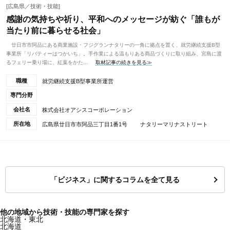
[広島県／技術・技能]
感謝の気持ちや祈り、平和へのメッセージが紡ぐ「誰もが
当たり前に暮らせる社会」
廿日市市阿品にある商業施設・フジグランナタリーの一角に拠点を置く、就労継続支援B型
事業所「リバティーはつかいち」。手作業による温もりある商品づくりに取り組み、宮島に渡
るフェリー乗り場に、紅葉をかた...
取材記事の続きを見る≫
職種
就労継続支援B型事業所運営
専門分野
会社名
株式会社オアシスコーポレーション
所在地
広島県廿日市市阿品三丁目1番1号 ナタリーマリナストリート
「ビジネス」に関するコラムを全て見る
他の地域から技術・技能の専門家を探す
北海道・東北
北海道