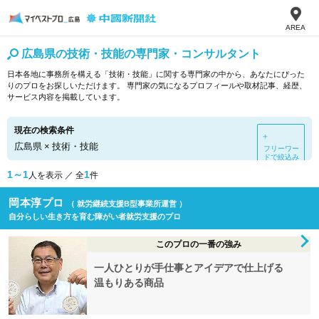
AREA
広島県の技術・技能の専門家・コンサルタント
日本各地に事務所を構える「技術・技能」に関する専門家の中から、あなたにぴった
りのプロをお探しいただけます。 専門家の気になるプロフィールや取材記事、経歴、
サービス内容を掲載しています。
現在の検索条件
＋
広島県
×
技術・技能
フリーワー
ドで絞込み
1～1
1
人を表示 ／ 全
件
岡本淳プロ
（ 就労継続支援B型事業所運営 ）
自分らしい生き方を育む障がい者就労支援のプロ
このプロの一番の強み
一人ひとりが手仕事とアイデアで仕上げる
温もりある商品