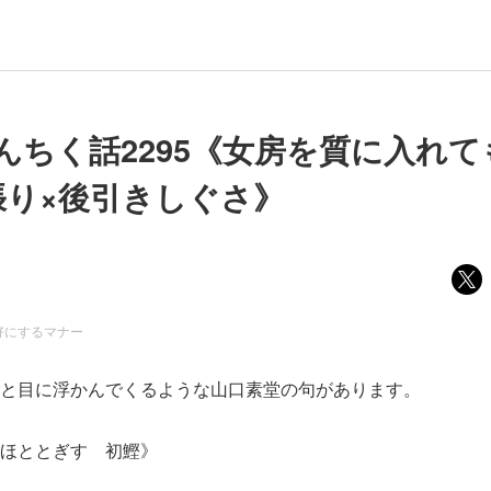
んちく話2295《女房を質に入れて
張り×後引きしぐさ》
好にするマナー
と目に浮かんでくるような山口素堂の句があります。
ほととぎす 初鰹》