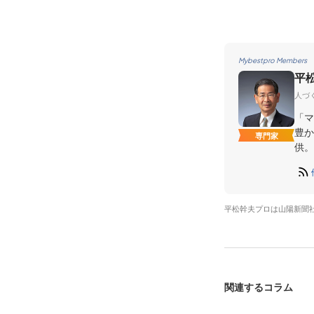
Mybestpro Members
平
人づ
「マ
豊か
専門家
供。
平松幹夫プロは山陽新聞
関連するコラム