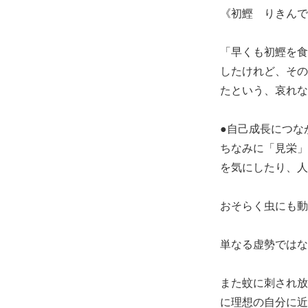
《初鰹 りきんで
「早くも初鰹を食
したけれど、その
たという、哀れな
●自己成長につな
ちなみに「見栄」
を気にしたり、人
おそらく虫にも動
単なる虚勢ではな
また蚊に刺され放
に理想の自分に近