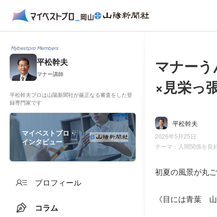
Mybestpro Members
マナーう
平松幹夫
マナー講師
×見栄っ
平松幹夫プロは山陽新聞社が厳正なる審査をした登
録専門家です
平松幹夫
マイベストプロ・
2026年5月25日
インタビュー
テーマ：
人間関係を良
初夏の風景が丸ご
プロフィール
《目には青葉 山
コラム