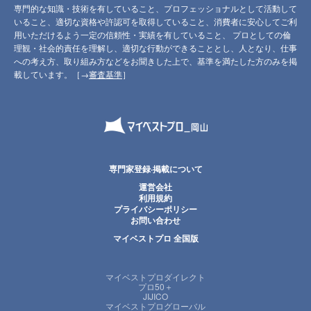
専門的な知識・技術を有していること、プロフェッショナルとして活動して
いること、適切な資格や許認可を取得していること、消費者に安心してご利
用いただけるよう一定の信頼性・実績を有していること、 プロとしての倫
理観・社会的責任を理解し、適切な行動ができることとし、人となり、仕事
への考え方、取り組み方などをお聞きした上で、基準を満たした方のみを掲
載しています。［→
審査基準
］
専門家登録·掲載について
運営会社
利用規約
プライバシーポリシー
お問い合わせ
マイベストプロ 全国版
マイベストプロダイレクト
プロ50＋
JIJICO
マイベストプログローバル