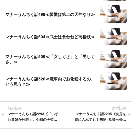
マナーうんちく話499≪習慣は第二の天性なり≫
マナーうんちく話604≪武士は食わねど高楊枝≫
マナーうんちく話509≪「女しぐさ」と「男しぐ
さ」≫
マナーうんちく話520≪電車内でお化粧するの、
どう思う？≫
前の記事
次の記事
マナーうんちく話2293《「いず
マナーうんちく話2295《女房を
れ菖蒲か杜若」。令和の今習い
質に入れても！初物×見栄っ張り
たい旧制高等女学校の高度な礼
×後引きしぐさ》
節教育》