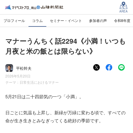
AREA
プロフィール
コラム
セミナー・イベント
参加者の声
令和8年度
マナーうんちく話2294《小満！いつも
月夜と米の飯とは限らない》
平松幹夫
2026年5月20日
テーマ：
日常生活におけるマナー
5月21日は二十四節気の一つ「小満」。
日ごとに気温も上昇し、新緑が万緑に変わる頃で、すべての
命が生き生きとみなぎってくる絶好の季節です。