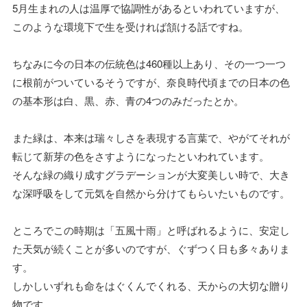
5月生まれの人は温厚で協調性があるといわれていますが、
このような環境下で生を受ければ頷ける話ですね。
ちなみに今の日本の伝統色は460種以上あり、その一つ一つ
に根前がついているそうですが、奈良時代頃までの日本の色
の基本形は白、黒、赤、青の4つのみだったとか。
また緑は、本来は瑞々しさを表現する言葉で、やがてそれが
転じて新芽の色をさすようになったといわれています。
そんな緑の織り成すグラデーションが大変美しい時で、大き
な深呼吸をして元気を自然から分けてもらいたいものです。
ところでこの時期は「五風十雨」と呼ばれるように、安定し
た天気が続くことが多いのですが、ぐずつく日も多々ありま
す。
しかしいずれも命をはぐくんでくれる、天からの大切な贈り
物です。