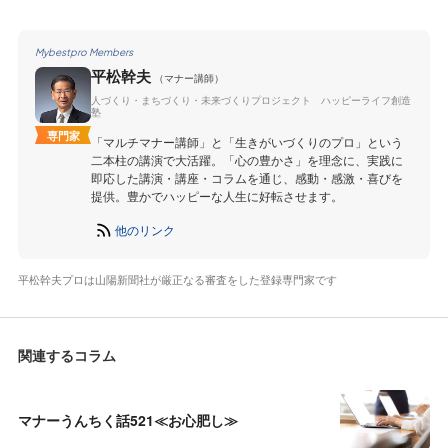
Mybestpro Members
平松幹夫
（マナー講師）
人づくり・まちづくり・未来づくりプロジェクト ハッピーライフ創造
塾
専門家
「マルチマナー講師」と「生きがいづくりのプロ」という
二本柱の講演で大活躍。「心の豊かさ」を理念に、実践に
即応した講演・講座・コラムを通じ、感動・感激・喜びを
提供。豊かでハッピーな人生に好転させます。
他のリンク
平松幹夫プロは山陽新聞社が厳正なる審査をした登録専門家です
関連するコラム
マナーうんちく話521≪お心肥し≫