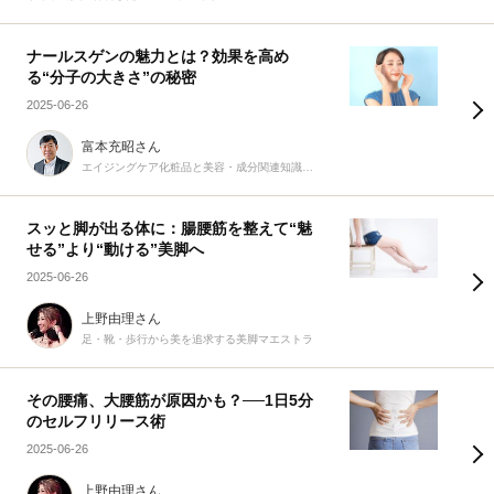
ナールスゲンの魅力とは？効果を高め
る“分子の大きさ”の秘密
2025-06-26
富本充昭さん
エイジングケア化粧品と美容・成分関連知識を届ける専門家
スッと脚が出る体に：腸腰筋を整えて“魅
せる”より“動ける”美脚へ
2025-06-26
上野由理さん
足・靴・歩行から美を追求する美脚マエストラ
その腰痛、大腰筋が原因かも？──1日5分
のセルフリリース術
2025-06-26
上野由理さん