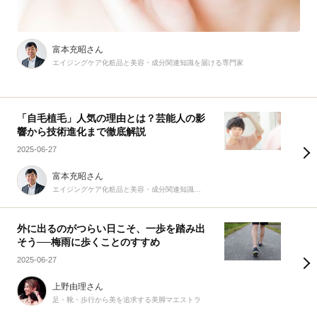
富本充昭さん
エイジングケア化粧品と美容・成分関連知識を届ける専門家
「自毛植毛」人気の理由とは？芸能人の影
響から技術進化まで徹底解説
2025-06-27
富本充昭さん
エイジングケア化粧品と美容・成分関連知識を届ける専門家
外に出るのがつらい日こそ、一歩を踏み出
そう──梅雨に歩くことのすすめ
2025-06-27
上野由理さん
足・靴・歩行から美を追求する美脚マエストラ