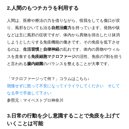
2.人間のもつチカラを利用する
人間は、医療や療法の力を借りながら、怪我をしても傷口が戻
り、風邪をひいても治る
自然治癒力
を持っています。発熱や咳
などは主に風邪の症状ですが、体内から異物を排出したり抹消
しようとしたりする免疫機能の働きです。その免疫を低下させ
るのは、
生活習慣
と
自律神経
の乱れです。体内の異物やウィル
スを貪食する
免疫細胞マクロファージ
の活性、免疫の7割を担う
と言われる
腸内細菌
のバランスを整えることが大事です。
「マクロファージって何？」コラムはこちら↓
我慢せずに怒って不安になってイライラしてください そして
なる早で手放して下さい
参照元：マイベストプロ神奈川
3.日常の行動を少し意識することで免疫を上げて
いくことは可能