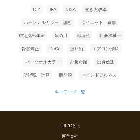
DIY
IFA
NISA
働き方改革
パーソナルカラー 診断
ダイエット 食事
確定拠出年金
魚の目
相続税
社会福祉士
骨盤矯正
iDeCo
振り袖
エアコン掃除
パーソナルカラー
外反母趾
投資信託
所得税 計算
贈与税
マインドフルネス
キーワード一覧
JIJICOとは
運営会社