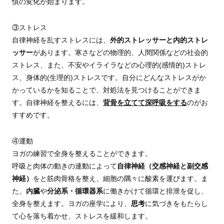
慣の変化が始まります。
③ストレス
自律神経を乱すストレスには、
外的ストレッサーと内的ストレ
ッサー
があります。寒さなどの物理的、人間関係などの社会的
ストレス、また、不安やイライラなどの心理的(感情的)ストレ
ス、身体的(生理的)ストレスです。自分にどんなストレスがか
かっているかを知ることで、対処法を見つけることができま
す。自律神経を整えるには、
背骨を立てて深呼吸をする
のがお
すすめです。
④運動
ヨガの練習で全身を整えることができます。
呼吸と肉体の動きの連動によって
自律神経（交感神経と副交感
神経）
をと筋肉骨格を整え、細胞の隅々に酸素を運びます。ま
た、
内臓
や
分泌系・循環器系
に働きかけて循環と排泄を促し、
全身を整えます。ヨガの座学により、
思考
に気づきをもたらし
て心を落ち着かせ、ストレスを緩和します。