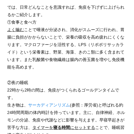
では、日常どんなことを意識すれば、免疫を下げずに上げられ
るかご紹介します。
①食事と食べ方
よく噛む
ことで唾液が分泌され、消化がスムーズに行われ、胃
腸に負担がかからないことで、栄養の吸収を高め疲れにくくな
ります。マクロファージを活性する、LPS（リポポリサッカラ
イド）という栄養素は、野菜、海藻、きのこ類に多く含まれて
います。また乳酸菌や食物繊維は腸内の善玉菌を増やし免疫機
能を高めます。
②夜の睡眠
22時から2時の間は、免疫がつくられるゴールデンタイムで
す。
生き物は、
サーカディアンリズム
(参照：厚労省)と呼ばれる約
24時間周期の体内時計を持っています。主に、自律神経、ホル
モンの分泌、免疫や代謝などに影響を与えます。早寝早起きが
苦手な方は、
タイマーを
寝る時間
にセットする
ことで、睡眠習