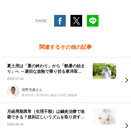
SHARE
関連するその他の記事
夏土用は「夏の終わり」から「酷暑の始ま
り」へ ～適切な放熱で乗り切る東洋医学
の知恵～
2026-07-18
清野充典さん
東洋医学と西洋医学の融合を目指す鍼灸師・柔道整復師
月経周期異常（生理不順）は鍼灸治療で改
善できる？規則正しいリズムを取り戻す9
つの生活習慣
2026-06-09