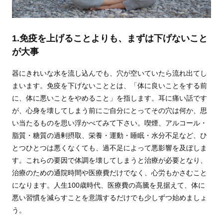
1.免疫を上げることよりも、まずは下げないこと
が大事
器にきれいな水を流し込んでも、穴が空いていたら流れ出てし
まいます。免疫を下げないこととは、「体に良いことをする前
に、体に悪いことをやめること」を指します。耳に痛い話です
が、心身を壊してしまう前にご自分にとってその穴は何か、思
い当たるものを思い浮かべてみて下さい。喫煙、アルコール・
脂質・糖質の過剰摂取、栄養・運動・睡眠・水分不足など、ひ
とつひとつは悪くなくても、過不足によって悪影響を及ぼしま
す。これらの要因で体調を壊してしまうと治療が必要となり、
治療のための通院時間や医療費だけでなく、心労もかさむこと
になります。人生100歳時代、医療費の高騰を見据えて、体に
悪い習慣を減らすことを意識するだけでも少しずつ始めましょ
う。