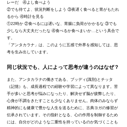
レーだ ④よし食べよう
②でも待てよ、状況判断をしよう ③夜遅く食べると胃がもたれ
るから ④時計を見る
①22時か ②食べるには遅いな、胃腸に負荷がかかるな ③でも
少しなら大丈夫だったな ④食べるか食べまいか…という具合で
す。
「アンタカラナ」は、このように五感で外界を感知しては、思
考を生み出しています。
同じ状況でも、人によって思考が違うのはなぜ？
また、アンタカラナの働きである、ブッディ(識別)とチッタ
（記憶）も、成長過程での経験や学習によって異なります。苦
手が多いと思考が悩みになったり、解決せず脳が疲弊したり、
心身が不調をきたすことも少なくありません。肉体のみならず
精神的にも健康で豊かな人生を送るために、古典ヨガの修習が
伝承されています。その指針となる、心の作用を制御するため
には、自分がどのような二重性を持っているのか気づくことも