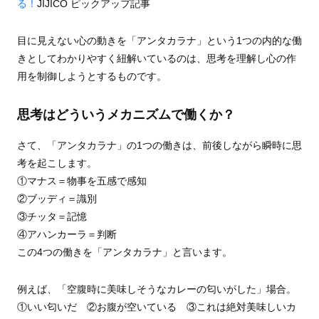
る！
JIJICO ピックアップ記事
目に見えない心の動きを「アンタカラナ」という1つの内的な働
きとしてわかりやすく紐解いているのは、思考を理解し心の作
用を制御しようとするものです。
思考はどういうメカニズムで働くか？
さて、「アンタカラナ」の1つの働きは、前後しながら瞬時に思
考を起こします。
①マナス＝物事を五感で感知
②ブッディ＝識別
③チッタ＝記憶
④アハンカーラ＝判断
この4つの働きを「アンタカラナ」と言います。
例えば、「空腹時に美味しそうなカレーの匂いがした」場合。
①いい匂いだ ②お腹が空いている ③これは絶対美味しいカ