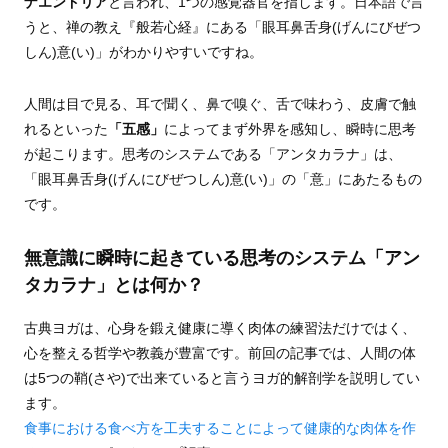
ナエンドリア
と言われ、1つの感覚器官を指します。日本語で言
うと、禅の教え『般若心経』にある「眼耳鼻舌身(げんにびぜつ
しん)意(い)」がわかりやすいですね。
人間は目で見る、耳で聞く、鼻で嗅ぐ、舌で味わう、皮膚で触
れるといった
「五感」
によってまず外界を感知し、瞬時に思考
が起こります。思考のシステムである「アンタカラナ」は、
「眼耳鼻舌身(げんにびぜつしん)意(い)」の「意」にあたるもの
です。
無意識に瞬時に起きている思考のシステム「アン
タカラナ」とは何か？
古典ヨガは、心身を鍛え健康に導く肉体の練習法だけではく、
心を整える哲学や教義が豊富です。前回の記事では、人間の体
は5つの鞘(さや)で出来ていると言うヨガ的解剖学を説明してい
ます。
食事における食べ方を工夫することによって健康的な肉体を作