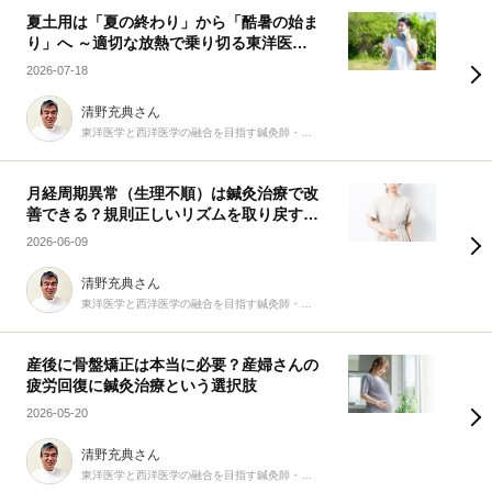
夏土用は「夏の終わり」から「酷暑の始ま
り」へ ～適切な放熱で乗り切る東洋医学
の知恵～
2026-07-18
清野充典さん
東洋医学と西洋医学の融合を目指す鍼灸師・柔道整復師
月経周期異常（生理不順）は鍼灸治療で改
善できる？規則正しいリズムを取り戻す9
つの生活習慣
2026-06-09
清野充典さん
東洋医学と西洋医学の融合を目指す鍼灸師・柔道整復師
産後に骨盤矯正は本当に必要？産婦さんの
疲労回復に鍼灸治療という選択肢
2026-05-20
清野充典さん
東洋医学と西洋医学の融合を目指す鍼灸師・柔道整復師