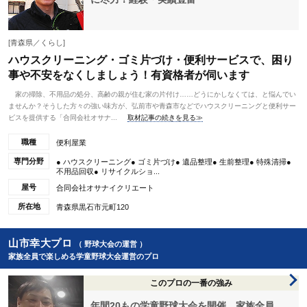
[青森県／くらし]
ハウスクリーニング・ゴミ片づけ・便利サービスで、困り
事や不安をなくしましょう！有資格者が伺います
家の掃除、不用品の処分、高齢の親が住む家の片付け……どうにかしなくては、と悩んでい
ませんか？そうした方々の強い味方が、弘前市や青森市などでハウスクリーニングと便利サー
ビスを提供する「合同会社オサナ...
取材記事の続きを見る≫
職種
便利屋業
専門分野
● ハウスクリーニング● ゴミ片づけ● 遺品整理● 生前整理● 特殊清掃●
不用品回収● リサイクルショ...
屋号
合同会社オサナイクリエート
所在地
青森県黒石市元町120
山市幸大プロ
（ 野球大会の運営 ）
家族全員で楽しめる学童野球大会運営のプロ
このプロの一番の強み
年間20もの学童野球大会を開催。家族全員