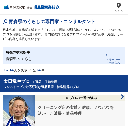
AREA
青森県のくらしの専門家・コンサルタント
日本各地に事務所を構える「くらし」に関する専門家の中から、あなたにぴったりの
プロをお探しいただけます。 専門家の気になるプロフィールや取材記事、経歴、サー
ビス内容を掲載しています。
現在の検索条件
＋
青森県
×
くらし
フリーワー
ドで絞込み
1～14
14
人を表示 ／ 全
件
太田竜生プロ
（ 遺品・生前整理 ）
ワンストップで対応可能な遺品整理・特殊清掃のプロ
このプロの一番の強み
クリーニング店の実績と信頼、ノウハウを
活かした清掃・遺品整理