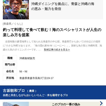
沖縄ダイニングを拠点に、青森と沖縄の海
の恵み・魅力を発信
[青森県／くらし]
釣って料理して食べて飲む！海のスペシャリストが人生の
楽しみ方を提案
全国有数の豪雪地帯として知られる青森市の中心部。青森県庁から歩いて10分ほどの場所
に“小さな沖縄”があります。「海の隠れ家NI-NI（にーにー）」。新鮮な魚介類と沖縄料理、泡
盛が人気のダイニングバーです。...
取材記事の続きを見る≫
職種
沖縄食材販売
専門分野
会社名
NI－NI
所在地
青森県青森市長島3丁目19‐17
古坂朝和プロ
（ 農業 ）
自然と共生しながらおいしいりんご・米を栽培するプロ
このプロの一番の強み