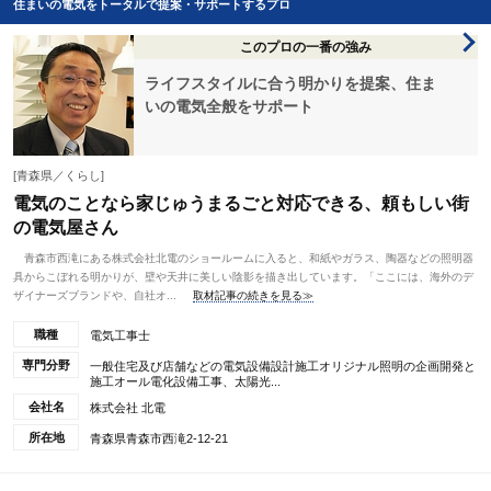
住まいの電気をトータルで提案・サポートするプロ
このプロの一番の強み
ライフスタイルに合う明かりを提案、住ま
いの電気全般をサポート
[青森県／くらし]
電気のことなら家じゅうまるごと対応できる、頼もしい街
の電気屋さん
青森市西滝にある株式会社北電のショールームに入ると、和紙やガラス、陶器などの照明器
具からこぼれる明かりが、壁や天井に美しい陰影を描き出しています。「ここには、海外のデ
ザイナーズブランドや、自社オ...
取材記事の続きを見る≫
職種
電気工事士
専門分野
一般住宅及び店舗などの電気設備設計施工オリジナル照明の企画開発と
施工オール電化設備工事、太陽光...
会社名
株式会社 北電
所在地
青森県青森市西滝2-12-21