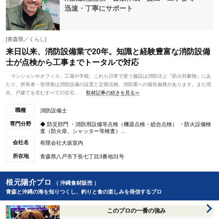
迅速・丁寧にサポート
[青森県／くらし]
来日以来、消防設備業で20年。知識と経験豊富な消防設備
士が点検から工事までトータルで対応
マンションやオフィス、工場や学校。これら日常で使う施設は消防法上『防火対象物』にあ
たり、所有者・管理者は消防設備の設置と定期点検、消防署への報告義務があります。また現
在、戸建てを含むすべての住宅...
取材記事の続きを見る≫
職種
消防設備士
専門分野
◆ 防災部門 ・消防用設備等点検（機器点検・総合点検） ・防火設備検
査（防火扉、シャッター等検査）...
会社名
有限会社大坂室内
所在地
青森県八戸市下長七丁目3番地31号
根元陽介プロ
（ 沖縄食材販売 ）
青森と沖縄の海を知りつくし、釣りと食の楽しみを発信するプロ
このプロの一番の強み