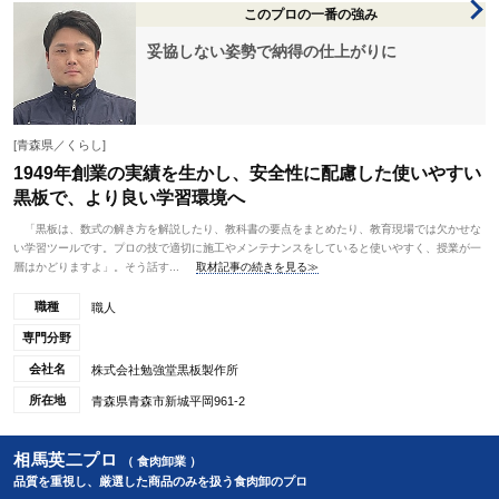
このプロの一番の強み
妥協しない姿勢で納得の仕上がりに
[青森県／くらし]
1949年創業の実績を生かし、安全性に配慮した使いやすい
黒板で、より良い学習環境へ
「黒板は、数式の解き方を解説したり、教科書の要点をまとめたり、教育現場では欠かせな
い学習ツールです。プロの技で適切に施工やメンテナンスをしていると使いやすく、授業が一
層はかどりますよ」。そう話す...
取材記事の続きを見る≫
職種
職人
専門分野
会社名
株式会社勉強堂黒板製作所
所在地
青森県青森市新城平岡961-2
相馬英二プロ
（ 食肉卸業 ）
品質を重視し、厳選した商品のみを扱う食肉卸のプロ