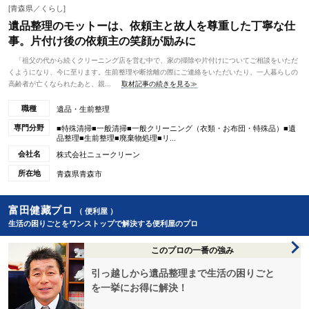
[青森県／くらし]
遺品整理のモットーは、依頼主と故人を尊重した丁寧な仕
事。片付け後の依頼主の笑顔が励みに
「祖父の代から続くクリーニング店を営む中で、家の掃除や片付けについてご相談をいただ
くようになり、今に至ります。生前整理や断捨離の際にご連絡をいただいたり、一人暮らしの
高齢者が亡くなられたあと、親...
取材記事の続きを見る≫
職種
遺品・生前整理
専門分野
■特殊清掃■一般清掃■一般クリーニング（衣類・お布団・特殊品）■遺
品整理■生前整理■廃棄物処理■リ...
会社名
株式会社ニュークリーン
所在地
青森県青森市
富田健藏プロ
（ 便利屋 ）
生活の困りごとをワンストップで解決する便利屋のプロ
このプロの一番の強み
引っ越しから遺品整理まで生活の困りごと
を一挙にお得に解決！