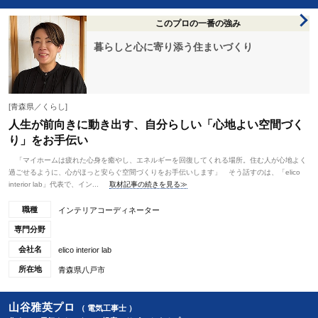
このプロの一番の強み
暮らしと心に寄り添う住まいづくり
[青森県／くらし]
人生が前向きに動き出す、自分らしい「心地よい空間づく
り」をお手伝い
「マイホームは疲れた心身を癒やし、エネルギーを回復してくれる場所。住む人が心地よく
過ごせるように、心がほっと安らぐ空間づくりをお手伝いします」 そう話すのは、「elico
interior lab」代表で、イン...
取材記事の続きを見る≫
職種
インテリアコーディネーター
専門分野
会社名
elico interior lab
所在地
青森県八戸市
山谷雅英プロ
（ 電気工事士 ）