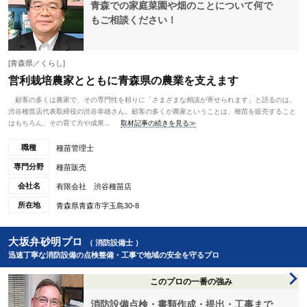
青森での家庭菜園や畑のことについて何で
もご相談ください！
[青森県／くらし]
営利栽培農家とともに青森県の農業を支えます
顧客の多くは農家で、その専門性を頼りに「さまざまな相談が寄せられます」と語るのは、
渋谷種苗店代表取締役の渋谷幸雄さん。顧客の多くが農家ということは、種苗を販売すること
はもちろん、その育て方や成果...
取材記事の続きを見る≫
職種
種苗管理士
専門分野
種苗販売
会社名
有限会社 渋谷種苗店
所在地
青森県青森市字玉島30-8
大坂弁砂明プロ
（ 消防設備士 ）
迅速丁寧な消防設備の点検整備・工事で地域の安全を守るプロ
このプロの一番の強み
消防設備点検・書類作成・提出・工事まで