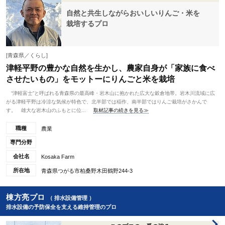
自然と共生しながらおいしいりんご・米を
栽培するプロ
[青森県／くらし]
津軽平野の豊かな自然を生かし、農家自身が「家族に食べ
させたいもの」をモットーにりんごと米を栽培
“津軽富士”と呼ばれる青森県の最高峰・岩木山に抱かれた広大な穀倉地帯。岩木川流域に広
がる津軽平野は冷涼な気候が特色で、北半部では稲作、南半部ではりんご栽培がさかんで
す。 雄大な岩木山のふもとに位...
取材記事の続きを見る≫
職種
農業
専門分野
会社名
Kosaka Farm
所在地
青森県つがる市柏桑野木田鶴野244-3
棟方亮プロ
（ 排水設備管理 ）
排水設備の予防保全を支える維持管理のプロ