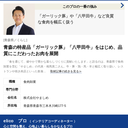
このプロの一番の強み
「ガーリック豚」や「八甲田牛」など良質
な食肉を幅広く扱う
[青森県／くらし]
青森の特産品「ガーリック豚」「八甲田牛」をはじめ、品
質にこだわったお肉を展開
「食を通じて、健やかで豊かな暮らしづくりに貢献いたします」と語るのは、青森県で食肉
卸業を営む「やましめ」の代表・相馬英二さん。牛・豚・鶏・馬・羊と幅広く取り扱い、レス
トランや焼き肉店といった飲食...
取材記事の続きを見る≫
職種
食肉卸業
専門分野
会社名
株式会社やましめ
所在地
青森県青森市三本木川崎177-5
elico プロ
（ インテリアコーディネーター ）
心と空間を整え、心地よい暮らしをかなえるプロ