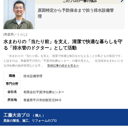
このプロの一番の強み
原因特定から予防保全まで担う排水設備管
理
[青森県／くらし]
水まわりの「当たり前」を支え、清潔で快適な暮らしを守
る「排水管のドクター」として活動
「水まわりの『当たり前』を支え、清潔で快適な毎日をかなえることが私どもの役目です」
と話すのは、青森県平川市の「平賀浄化槽センター」の棟方亮さん。 生活排水をきれいにす
る浄化槽の維持管理などを手...
取材記事の続きを見る≫
職種
排水設備管理
専門分野
会社名
有限会社平賀浄化槽センター
所在地
青森県平川市杉館宮元84-5
工藤大吉プロ
（ 職人 ）
黒板の製造、施工、リフォームのプロ