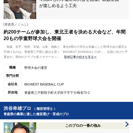
が楽しめるよう工夫
[青森県／くらし]
約200チームが参加し、東北王者を決める大会など、年間
20もの学童野球大会を開催
青森、岩手、秋田、宮城、山形、福島と、東北6県の小学生を対象にした野球大会の運営を
手掛けるのは、青森県三戸郡に拠点を置く「BIGWEST BASEBALL CUP」。全国に向けた予
選会や、県内のクラブが集うサマーカッ...
取材記事の続きを見る≫
職種
野球大会の運営
専門分野
会社名
BIGWEST BASEBALL CUP
所在地
青森県三戸郡田子町大字田子字下モ鳴滝73-2
渋谷幸雄プロ
（ 種苗管理士 ）
青森県の農業に適した種苗選び・育成のプロ
このプロの一番の強み