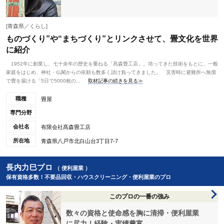
[青森県／くらし]
ものづくり”や“まちづくり”とリンクさせて、畳文化を世界
に紹介
1952年に創業し、七十余年の歴史を重ねる「髙森畳工店」。培ってきた技術をもとに、一般
家庭をはじめ、神社・仏閣からの依頼も数多く請け負ってきました。 災害時に避難所へ無償
で畳を届ける「5日で5000枚の...
取材記事の続きを見る≫
職種
畳屋
専門分野
会社名
有限会社髙森畳工店
所在地
青森県八戸市北白山台3丁目7-7
長内力巳プロ
（ 便利屋業 ）
保有資格多数！不要品回収・ハウスクリーニング・便利屋業のプロ
このプロの一番の強み
数々の資格と使命感を胸に清掃・便利屋業
に尽力！経験・実績豊富