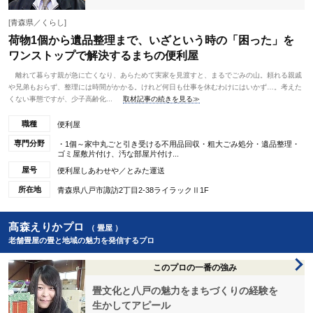
[青森県／くらし]
荷物1個から遺品整理まで、いざという時の「困った」を
ワンストップで解決するまちの便利屋
離れて暮らす親が急に亡くなり、あらためて実家を見渡すと、まるでごみの山。頼れる親戚
や兄弟もおらず、整理には時間がかかる。けれど何日も仕事を休むわけにはいかず…。考えた
くない事態ですが、少子高齢化...
取材記事の続きを見る≫
職種
便利屋
専門分野
・1個～家中丸ごと引き受ける不用品回収・粗大ごみ処分・遺品整理・
ゴミ屋敷片付け、汚な部屋片付け...
屋号
便利屋しあわせや／とみた運送
所在地
青森県八戸市諏訪2丁目2-38ライラックⅡ1F
髙森えりかプロ
（ 畳屋 ）
老舗畳屋の畳と地域の魅力を発信するプロ
このプロの一番の強み
畳文化と八戸の魅力をまちづくりの経験を
生かしてアピール