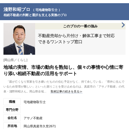
淺野和昭プロ
（ 宅地建物取引士 ）
相続不動産の判断と選択を支える実務のプロ
このプロの一番の強み
不動産売却から片付け・解体工事まで対応
できるワンストップ窓口
[岡山県／くらし]
地域の実情、市場の動向を熟知し、個々の事情や心情に寄
り添い相続不動産の活用をサポート
「親が亡くなり実家を引き継いだものの住む予定がなく、持て余している」「県外に住んで
いるため管理が難しい」といった困りごとを受け止めるのは、真庭市の「アサノ不動産」の代
表・淺野和昭さん。岡山県全域...
取材記事の続きを見る≫
職種
宅地建物取引士
専門分野
会社名
アサノ不動産
所在地
岡山県真庭市久世2671