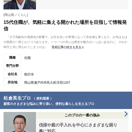
[岡山県／くらし]
15代住職が、気軽に集える開かれた場所を目指して情報発
信
「少子高齢化や過疎化の影響で、お付き合いが希薄になって存在感も薄くなり、お寺はもは
や風景の一部となりつつあります。一つ一つの寺には歴史や魅力がいっぱいあるのに、それが
時代と共に埋もれてしまうのは...
取材記事の続きを見る≫
職種
住職
専門分野
会社名
朝日寺
所在地
岡山県瀬戸内市邑久町庄田1207
松倉英生プロ
（ 便利屋業 ）
顧客のさまざまな悩みに寄り添い、便利な暮らしを支えるプロ
このプロの一番の強み
伐採や庭の手入れを中心にさまざまな困り
事に対応