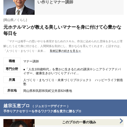
い作りとマナー講師
[岡山県／くらし]
元ホテルマンが教える美しいマナーを身に付けて心豊かな
毎日を
「マナーは相手への思いやりを表現するためのスキル。作法に込められた意味をきちんと理
解したうえで身に付けると、人間関係を良好にし、豊かな心を育んでくれます」と話すのは、
「人づくり・まちづくり・未来...
取材記事の続きを見る≫
職種
マナー講師
専門分野
●「人生100歳時代」を豊かに生きるための講演※シニアライフアドバ
イザー、健康生きがいづくりアドバイ...
所属
人づくり・まちづくり・未来づくりプロジェクト ハッピーライフ創造
塾
所在地
岡山県和気郡和気町父井原824番地
越宗玉恵プロ
（ ジュエリーデザイナー ）
手作りアクセサリーを作るワクワク感を貴方に贈るプロ
このプロの一番の強み