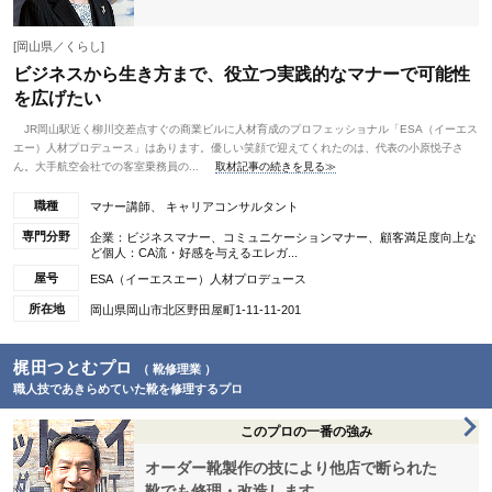
[岡山県／くらし]
ビジネスから生き方まで、役立つ実践的なマナーで可能性
を広げたい
JR岡山駅近く柳川交差点すぐの商業ビルに人材育成のプロフェッショナル「ESA（イーエス
エー）人材プロデュース」はあります。優しい笑顔で迎えてくれたのは、代表の小原悦子さ
ん。大手航空会社での客室乗務員の...
取材記事の続きを見る≫
職種
マナー講師、 キャリアコンサルタント
専門分野
企業：ビジネスマナー、コミュニケーションマナー、顧客満足度向上な
ど個人：CA流・好感を与えるエレガ...
屋号
ESA（イーエスエー）人材プロデュース
所在地
岡山県岡山市北区野田屋町1-11-11-201
梶田つとむプロ
（ 靴修理業 ）
職人技であきらめていた靴を修理するプロ
このプロの一番の強み
オーダー靴製作の技により他店で断られた
靴でも修理・改造します