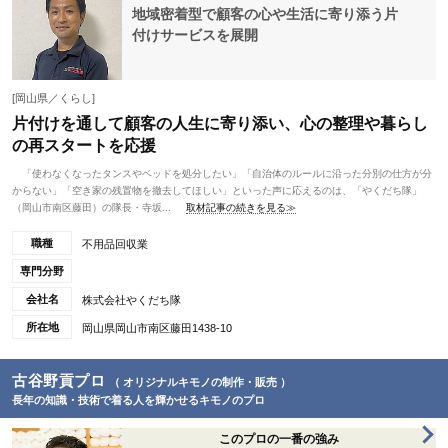
地域密着型で顧客の心や生活に寄り添う片
付けサービスを展開
[岡山県／くらし]
片付けを通して顧客の人生に寄り添い、心の整理や暮らし
の再スタートを応援
「使わなくなったタンスやベッドを処分したい」「自治体のルールに沿った分別の仕方が分
からない」「空き家の残置物を撤去してほしい」といった声に応えるのは、「やくだち隊」
（岡山市南区藤田）の隊長・寺坂...
取材記事の続きを見る≫
職種
不用品回収業
専門分野
会社名
株式会社やくだち隊
所在地
岡山県岡山市南区藤田1438-10
古谷野貢プロ
（ オリジナルキモノの制作・販売 ）
長年の知識・技術で着る人を輝かせるキモノのプロ
このプロの一番の強み