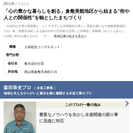
[岡山県／くらし]
「心の豊かな暮らしを創る」倉敷美観地区から始まる“街や
人との関係性”を軸としたまちづくり
伝統的な白壁の蔵屋敷と、レトロモダンな洋風建築が美しい景観を織りなす倉敷美観地区。
その一角、倉敷市本町にある築100年の古民家を活用した食事処「有鄰庵（ゆうりんあん）」
の2階に本社を構えるのが、「行...
取材記事の続きを見る≫
職種
人材総合コンサルタント
専門分野
会社名
株式会社行雲
所在地
岡山県倉敷市本町2-15
森田恭史プロ
（ 水道工事業 ）
地域を支えるやりがいと責任を胸に奮闘する水道工事のプロ
このプロの一番の強み
豊富なノウハウを生かし水道関連の困り事
に迅速に対応