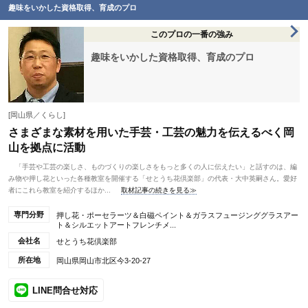
趣味をいかした資格取得、育成のプロ
このプロの一番の強み
趣味をいかした資格取得、育成のプロ
[岡山県／くらし]
さまざまな素材を用いた手芸・工芸の魅力を伝えるべく岡
山を拠点に活動
「手芸や工芸の楽しさ、ものづくりの楽しさをもっと多くの人に伝えたい」と話すのは、編
み物や押し花といった各種教室を開催する「せとうち花倶楽部」の代表・大中英嗣さん。愛好
者にこれら教室を紹介するほか...
取材記事の続きを見る≫
専門分野
押し花・ポーセラーツ＆白磁ペイント＆ガラスフュージンググラスアー
ト＆シルエットアートフレンチメ...
会社名
せとうち花倶楽部
所在地
岡山県岡山市北区今3-20-27
LINE問合せ対応