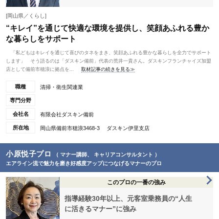
[岡山県／くらし]
“キレイ”を通じて快適な環境を提供し、笑顔あふれる豊か
な暮らしをサポート
「私どもはキレイを通じて喜びのタネをまき、笑顔あふれる豊かな暮らしを全力でサポート
します」 そう語るのは「ダスキン備前」代表の荒井一貴さん。ダスキンフランチャイズ加盟
店として備前市穂浪に拠点を...
取材記事の続きを見る≫
職種
清掃・衛生関連業
専門分野
会社名
有限会社ダスキン備前
所在地
岡山県備前市穂浪3468-3 ダスキン伊里支店
小原悦子プロ
（ マナー講師、 キャリアコンサルタント ）
エアライン流で魅力を磨き好感度アップにつなげるマナーのプロ
このプロの一番の強み
指導経験30年以上、元客室乗務員の“人生
に活きるマナー”に強み