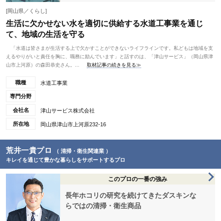
[岡山県／くらし]
生活に欠かせない水を適切に供給する水道工事業を通じ
て、地域の生活を守る
「水道は皆さまが生活する上で欠かすことができないライフラインです。私どもは地域を支
えるやりがいと責任を胸に、職務に励んでいます」と話すのは、「津山サービス」（岡山県津
山市上河原）の森田恭史さん。...
取材記事の続きを見る≫
職種
水道工事業
専門分野
会社名
津山サービス株式会社
所在地
岡山県津山市上河原232-16
荒井一貴プロ
（ 清掃・衛生関連業 ）
キレイを通じて豊かな暮らしをサポートするプロ
このプロの一番の強み
長年ホコリの研究を続けてきたダスキンな
らではの清掃・衛生商品