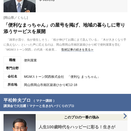
[岡山県／くらし]
「便利なまっちゃん」の屋号を掲げ、地域の暮らしに寄り
添うサービスを展開
「雑草が茂り、虫が発生しそう」「枝が伸びてお隣にまで及んでいる」「木が大きくなり手
に負えない」といった声に応えるのは、岡山県岡山市南区築港ひかり町で便利屋業を営む
「MGMストーン関西」の代表・松倉英...
取材記事の続きを見る≫
職種
便利屋業
専門分野
会社名
MGMストーン関西株式会社 「便利な まっちゃん」
所在地
岡山県岡山市南区築港ひかり町12-18
平松幹夫プロ
（ マナー講師 ）
講演会で大活躍！マナーと生きがいづくりのプロ
このプロの一番の強み
人生100歳時代をハッピーに彩る！生きが