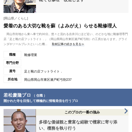
[岡山県／くらし]
愛着のある大切な靴を蘇（よみがえ）らせる靴修理人
岡山市街地から東へ車で約30分。悠々と流れる吉井川にほど近い、のどかな地に靴修理専門
店「足と靴の店フットライト．」（岡山県岡山市東区瀬戸町弓削）の工房があります。グライ
ンダやソールプレスといった機...
取材記事の続きを見る≫
職種
靴修理業
専門分野
屋号
足と靴の店フットライト．
所在地
岡山県岡山市東区瀬戸町弓削237
若松慶隆プロ
（ 住職 ）
開かれた寺を目指して積極的に情報発信を行うプロ
このプロの一番の強み
多様な価値観と豊富な経験で檀家に寄り添
い、檀務を執り行う