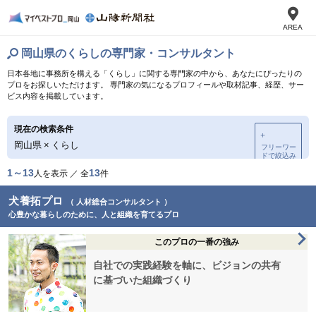
AREA
岡山県のくらしの専門家・コンサルタント
日本各地に事務所を構える「くらし」に関する専門家の中から、あなたにぴったりの
プロをお探しいただけます。 専門家の気になるプロフィールや取材記事、経歴、サー
ビス内容を掲載しています。
現在の検索条件
＋
岡山県
×
くらし
フリーワー
ドで絞込み
1～13
13
人を表示 ／ 全
件
犬養拓プロ
（ 人材総合コンサルタント ）
心豊かな暮らしのために、人と組織を育てるプロ
このプロの一番の強み
自社での実践経験を軸に、ビジョンの共有
に基づいた組織づくり