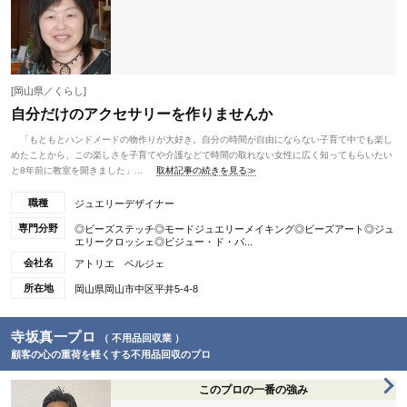
[岡山県／くらし]
自分だけのアクセサリーを作りませんか
「もともとハンドメードの物作りが大好き。自分の時間が自由にならない子育て中でも楽し
めたことから、この楽しさを子育てや介護などで時間の取れない女性に広く知ってもらいたい
と8年前に教室を開きました」...
取材記事の続きを見る≫
職種
ジュエリーデザイナー
専門分野
◎ビーズステッチ◎モードジュエリーメイキング◎ビーズアート◎ジュ
エリークロッシェ◎ビジュー・ド・パ...
会社名
アトリエ ベルジェ
所在地
岡山県岡山市中区平井5-4-8
寺坂真一プロ
（ 不用品回収業 ）
顧客の心の重荷を軽くする不用品回収のプロ
このプロの一番の強み