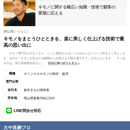
キモノに関する幅広い知識・技術で顧客の
要望に応える
[岡山県／くらし]
キモノをまとうひとときを、楽に美しく仕上げる技術で最
高の思い出に
「キモノ専門店が少なくなり、どこに相談すればいいか分からないという声をよく耳にしま
す。当方が『キモノが生まれる瞬間からお客さまが袖を通すまで』お力になります」 そう話
すのは、岡山県倉敷市粒江に...
取材記事の続きを見る≫
職種
オリジナルキモノの制作・販売
専門分野
会社名
創作きもの明和美
所在地
岡山県倉敷市粒江633
LINE問合せ対応
大中英嗣プロ