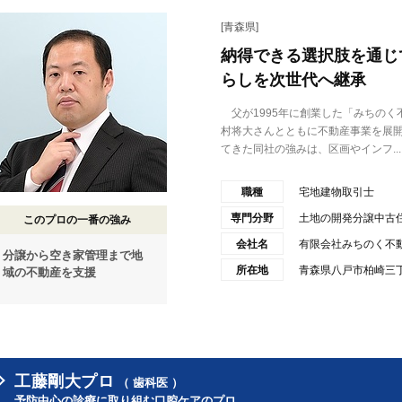
[青森県]
納得できる選択肢を通じ
らしを次世代へ継承
父が1995年に創業した「みちのく
村将大さんとともに不動産事業を展
てきた同社の強みは、区画やインフ...
職種
宅地建物取引士
専門分野
土地の開発分譲中古
このプロの一番の強み
会社名
有限会社みちのく不
分譲から空き家管理まで地
所在地
青森県八戸市柏崎三丁
域の不動産を支援
工藤剛大プロ
（ 歯科医 ）
予防中心の診療に取り組む口腔ケアのプロ