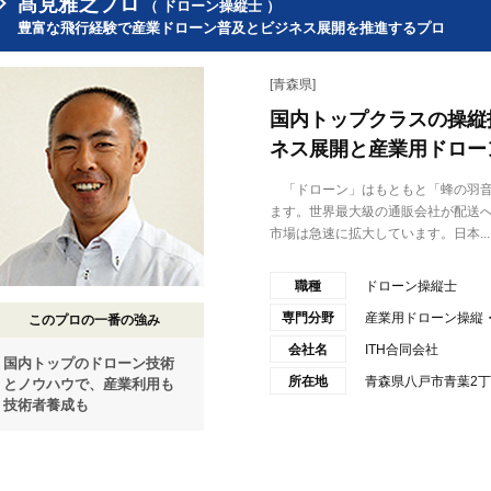
髙見雅之プロ
（ ドローン操縦士 ）
豊富な飛行経験で産業ドローン普及とビジネス展開を推進するプロ
[青森県]
国内トップクラスの操縦
ネス展開と産業用ドロー
「ドローン」はもともと「蜂の羽音
ます。世界最大級の通販会社が配送
市場は急速に拡大しています。日本...
職種
ドローン操縦士
専門分野
産業用ドローン操縦
このプロの一番の強み
会社名
ITH合同会社
国内トップのドローン技術
所在地
青森県八戸市青葉2丁目
とノウハウで、産業利用も
技術者養成も