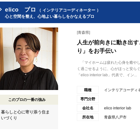
elico プロ
（ インテリアコーディネーター ）
心と空間を整え、心地よい暮らしをかなえるプロ
[青森県]
人生が前向きに動き出す
り」をお手伝い
「マイホームは疲れた心身を癒やし
く過ごせるように、心がほっと安ら
「elico interior lab」代表で、イン...
職種
インテリアコーディ
専門分野
このプロの一番の強み
会社名
elico interior lab
暮らしと心に寄り添う住ま
所在地
青森県八戸市
いづくり