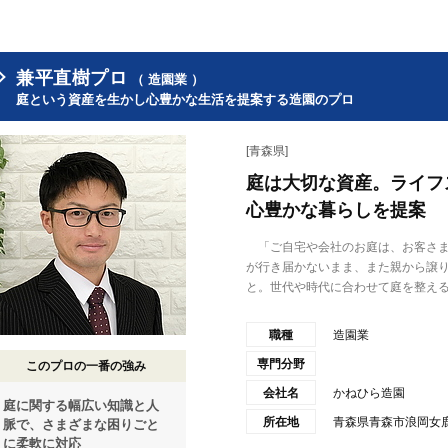
兼平直樹プロ
（ 造園業 ）
庭という資産を生かし心豊かな生活を提案する造園のプロ
[青森県]
庭は大切な資産。ライフ
心豊かな暮らしを提案
「ご自宅や会社のお庭は、お客さま
が行き届かないまま、また親から譲
と。世代や時代に合わせて庭を整える.
職種
造園業
専門分野
このプロの一番の強み
会社名
かねひら造園
庭に関する幅広い知識と人
所在地
青森県青森市浪岡女鹿
脈で、さまざまな困りごと
に柔軟に対応