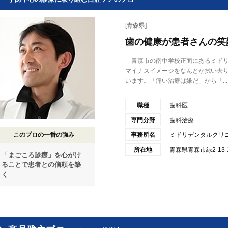
[青森県]
歯の健康が患者さんの笑
青森市の南中学校正面にあるミドリ
マイナスイメージをなんとか拭い去
います。「痛い治療は嫌だ」から「...
職種
歯科医
専門分野
歯科治療
このプロの一番の強み
事務所名
ミドリデンタルクリ
所在地
青森県青森市緑2-13-
「まごころ診療」を心がけ
ることで患者との信頼を築
く