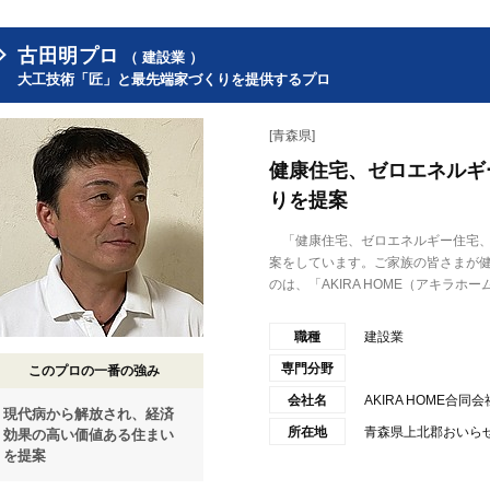
古田明プロ
（ 建設業 ）
大工技術「匠」と最先端家づくりを提供するプロ
[青森県]
健康住宅、ゼロエネルギ
りを提案
「健康住宅、ゼロエネルギー住宅、
案をしています。ご家族の皆さまが
のは、「AKIRA HOME（アキラホーム.
職種
建設業
専門分野
このプロの一番の強み
会社名
AKIRA HOME合同会
現代病から解放され、経済
所在地
青森県上北郡おいらせ町
効果の高い価値ある住まい
を提案