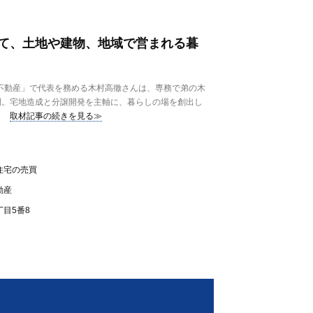
て、土地や建物、地域で営まれる暮
不動産」で代表を務める木村高徹さんは、専務で弟の木
開。宅地造成と分譲開発を主軸に、暮らしの場を創出し
取材記事の続きを見る≫
住宅の売買
動産
目5番8