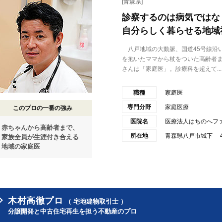
[青森県]
診察するのは病気ではな
自分らしく暮らせる地域
八戸地域の大動脈、国道45号線沿
を抱いたママから杖をついた高齢者
さんは「家庭医」。診療科を超えて...
職種
家庭医
専門分野
家庭医療
このプロの一番の強み
医院名
医療法人はちのへフ
赤ちゃんから高齢者まで、
所在地
青森県八戸市城下 4丁
家族全員が生涯付き合える
地域の家庭医
木村高徹プロ
（ 宅地建物取引士 ）
分譲開発と中古住宅再生を担う不動産のプロ