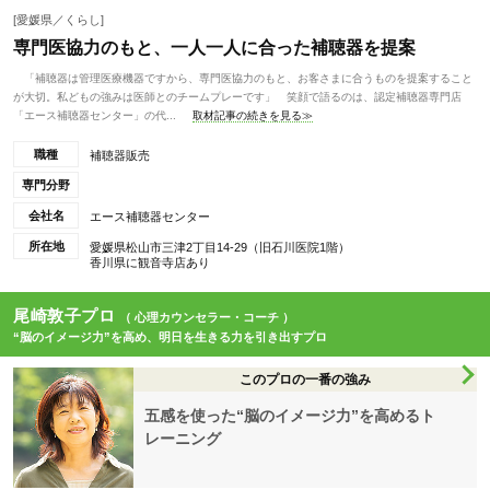
[愛媛県／くらし]
専門医協力のもと、一人一人に合った補聴器を提案
「補聴器は管理医療機器ですから、専門医協力のもと、お客さまに合うものを提案すること
が大切。私どもの強みは医師とのチームプレーです」 笑顔で語るのは、認定補聴器専門店
「エース補聴器センター」の代...
取材記事の続きを見る≫
職種
補聴器販売
専門分野
会社名
エース補聴器センター
所在地
愛媛県松山市三津2丁目14-29（旧石川医院1階）
香川県に観音寺店あり
尾崎敦子プロ
（ 心理カウンセラー・コーチ ）
“脳のイメージ力”を高め、明日を生きる力を引き出すプロ
このプロの一番の強み
五感を使った“脳のイメージ力”を高めるト
レーニング