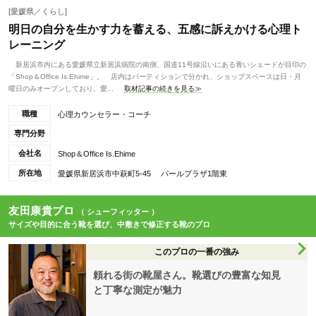
[愛媛県／くらし]
明日の自分を生かす力を蓄える、五感に訴えかける心理ト
レーニング
新居浜市内にある愛媛県立新居浜病院の南側、国道11号線沿いにある青いシェードが目印の
「Shop＆Office Is.Ehime」。 店内はパーティションで分かれ、ショップスペースは日・月
曜日のみオープンしており、愛...
取材記事の続きを見る≫
職種
心理カウンセラー・コーチ
専門分野
会社名
Shop＆Office Is.Ehime
所在地
愛媛県新居浜市中萩町5-45 パールプラザ1階東
友田康貴プロ
（ シューフィッター ）
サイズや目的に合う靴を選び、中敷きで修正する靴のプロ
このプロの一番の強み
頼れる街の靴屋さん。靴選びの豊富な知見
と丁寧な測定が魅力