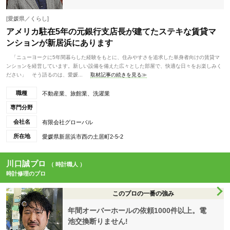
[愛媛県／くらし]
アメリカ駐在5年の元銀行支店長が建てたステキな賃貸マ
ンションが新居浜にあります
「ニューヨークに5年間暮らした経験をもとに、住みやすさを追求した単身者向けの賃貸マ
ンションを経営しています。新しい設備を備えた広々とした部屋で、快適な日々をお楽しみく
ださい」 そう語るのは、愛媛...
取材記事の続きを見る≫
職種
不動産業、旅館業、洗濯業
専門分野
会社名
有限会社グローバル
所在地
愛媛県新居浜市西の土居町2-5-2
川口誠プロ
（ 時計職人 ）
時計修理のプロ
このプロの一番の強み
年間オーバーホールの依頼1000件以上。電
池交換断りません!