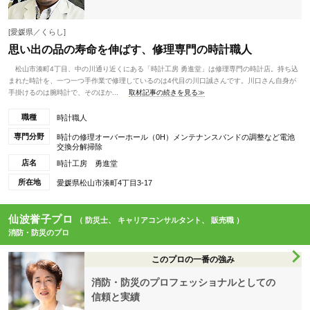
[愛媛県／くらし]
思い出の品の寿命を伸ばす、修理専門の時計職人
松山市湊町4丁目、中の川通り近くにある「時計工房 勇進堂」は修理専門の時計店。持ち込
まれた時計を、一つ一つ手作業で修理しているのは4代目の川口誠さんです。川口さん自身が
手掛けるのは腕時計で、そのほか...
取材記事の続きを見る≫
職種
時計職人
専門分野
時計の修理オーバーホール（0H）メンテナンスバンドの調整など電池
交換分解掃除
店名
時計工房 勇進堂
所在地
愛媛県松山市湊町4丁目3-17
仙波誉子プロ
（ 防災士、 キャリアコンサルタント、 販売職 ）
消防・防災のプロ
このプロの一番の強み
消防・防災のプロフェッショナルとしての
信頼と実績