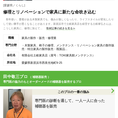
[愛媛県／くらし]
修理とリノベーションで家具に新たな命吹き込む
長年使い、愛着がある木製家具でも、傷みが激しくなったり、ライフスタイルが変化したり
して使い勝手が悪くなることがあります。新居浜市で土岐家具店を経営する土岐泰弘さんは、
こうした家具に、修理に加えて...
取材記事の続きを見る≫
職種
家具の製作・販売・修理業
専門分野
・木製家具、椅子の修理、メンテナンス・リノベーション家具の製作販
売・特注家具の製作販売・既製品...
会社名
有限会社土岐家具店（屋号：TOKI家具館メンテナンス）
所在地
愛媛県新居浜市西喜光地町9-25
田中敬三プロ
（ 補聴器販売 ）
専門医の協力のもとオーダーメードの補聴器を販売するプロ
このプロの一番の強み
専門医の診断を通して、一人一人に合った
補聴器を販売