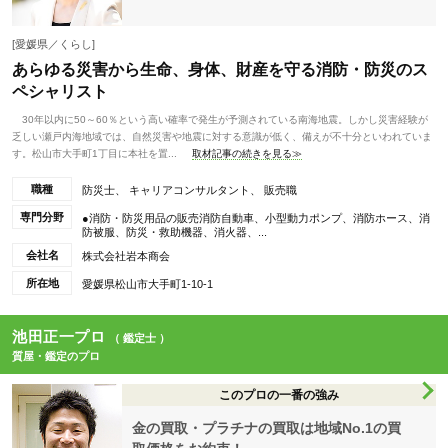
[愛媛県／くらし]
あらゆる災害から生命、身体、財産を守る消防・防災のス
ペシャリスト
30年以内に50～60％という高い確率で発生が予測されている南海地震。しかし災害経験が
乏しい瀬戸内海地域では、自然災害や地震に対する意識が低く、備えが不十分といわれていま
す。松山市大手町1丁目に本社を置...
取材記事の続きを見る≫
職種
防災士、 キャリアコンサルタント、 販売職
専門分野
●消防・防災用品の販売消防自動車、小型動力ポンプ、消防ホース、消
防被服、防災・救助機器、消火器、...
会社名
株式会社岩本商会
所在地
愛媛県松山市大手町1-10-1
池田正一プロ
（ 鑑定士 ）
質屋・鑑定のプロ
このプロの一番の強み
金の買取・プラチナの買取は地域No.1の買