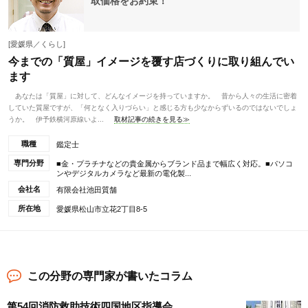
取価格をお約束！
[愛媛県／くらし]
今までの「質屋」イメージを覆す店づくりに取り組んでい
ます
あなたは「質屋」に対して、どんなイメージを持っていますか。 昔から人々の生活に密着
していた質屋ですが、「何となく入りづらい」と感じる方も少なからずいるのではないでしょ
うか。 伊予鉄横河原線いよ...
取材記事の続きを見る≫
職種
鑑定士
専門分野
■金・プラチナなどの貴金属からブランド品まで幅広く対応。■パソコ
ンやデジタルカメラなど最新の電化製...
会社名
有限会社池田質舗
所在地
愛媛県松山市立花2丁目8-5
この分野の専門家が書いたコラム
第54回消防救助技術四国地区指導会