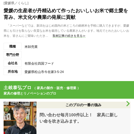
[愛媛県／くらし]
愛媛の生産者が丹精込めて作ったおいしいお米で郷土愛を
育み、米文化や農業の発展に貢献
「スーパーなどでは、新潟をはじめ国内の米どころの銘柄米を手軽に購入できますが、愛媛
県にも引けを取らない良質なお米を栽培している農家さんがいます。地元でとれたおいしいお
米を、皆さんにご賞味いただき...
取材記事の続きを見る≫
職種
米卸売業
専門分野
会社名
有限会社四国フード
所在地
愛媛県松山市今在家3-5-24
土岐泰弘プロ
（ 家具の製作・販売・修理業 ）
家具の修理とリノベーションのプロ
このプロの一番の強み
問い合わせ毎月100件以上！ 家具に新し
い命を吹き込みます。