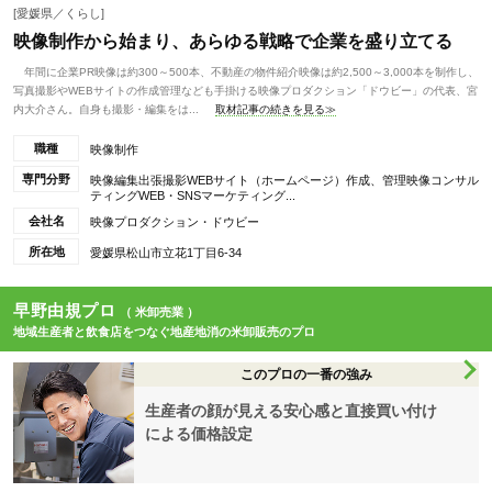
[愛媛県／くらし]
映像制作から始まり、あらゆる戦略で企業を盛り立てる
年間に企業PR映像は約300～500本、不動産の物件紹介映像は約2,500～3,000本を制作し、
写真撮影やWEBサイトの作成管理なども手掛ける映像プロダクション「ドウビー」の代表、宮
内大介さん。自身も撮影・編集をは...
取材記事の続きを見る≫
職種
映像制作
専門分野
映像編集出張撮影WEBサイト（ホームページ）作成、管理映像コンサル
ティングWEB・SNSマーケティング...
会社名
映像プロダクション・ドウビー
所在地
愛媛県松山市立花1丁目6-34
早野由規プロ
（ 米卸売業 ）
地域生産者と飲食店をつなぐ地産地消の米卸販売のプロ
このプロの一番の強み
生産者の顔が見える安心感と直接買い付け
による価格設定