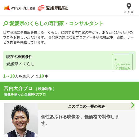
AREA
愛媛県のくらしの専門家・コンサルタント
日本各地に事務所を構える「くらし」に関する専門家の中から、あなたにぴったりの
プロをお探しいただけます。 専門家の気になるプロフィールや取材記事、経歴、サー
ビス内容を掲載しています。
現在の検索条件
＋
愛媛県
×
くらし
フリーワー
ドで絞込み
1～10
10
人を表示 ／ 全
件
宮内大介プロ
（ 映像制作 ）
映像を使った企業PRのプロ
このプロの一番の強み
個性あふれる映像を、低価格で制作しま
す。