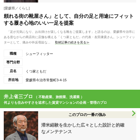
[愛媛県／くらし]
頼れる街の靴屋さん」として、自分の足と用途にフィット
する履き心地のいい一足を提案
「足が元気になり、お出掛けが楽しくなる靴をご提案します」と語るのは、愛媛県今治市に
ある昔ながらの商店街に店舗を構える「くつ家ともだ」の代表・友田康貴さん。シューフィッ
ターとして、痛みや外反母趾な...
取材記事の続きを見る≫
職種
シューフィッター
専門分野
店名
くつ家ともだ
所在地
愛媛県今治市常盤町3-4-15
井上省三プロ
（ 不動産業、旅館業、洗濯業 ）
何よりも住みやすさを追求した賃貸マンションの企画・管理のプロ
このプロの一番の強み
滞米経験を生かした広々とした設計と的確
なメンテナンス