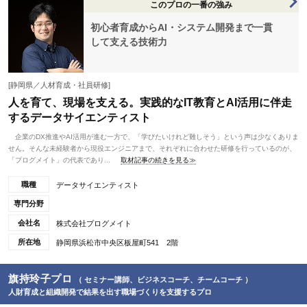
このプロの一番の強み
初心者育成からAI・システム開発まで一貫
して支える技術力
[静岡県／人材育成・社員研修]
人を育て、現場を支える。実践的なIT教育とAI活用に伴走
するデータサイエンティスト
企業のDX推進やAI活用が進む一方で、「学びたいけれど難しそう」という声は少なくありま
せん。そんな未経験者から現役エンジニアまで、それぞれに合わせた研修を行っているのが、
「プログメイト」の代表であり...
取材記事の続きを見る≫
職種
データサイエンティスト
専門分野
会社名
株式会社プログメイト
所在地
静岡県浜松市中央区板屋町541 2階
旗持玲子プロ
（ セミナー講師、ビジネスコーチ、チームコーチ ）
人財育成と組織開発で結果を出す職場づくりを支援するプロ