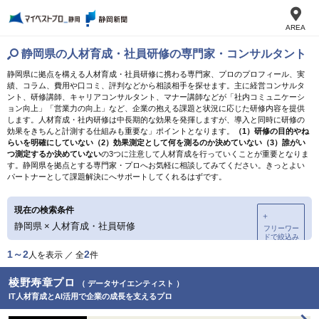
AREA
静岡県の人材育成・社員研修の専門家・コンサルタント
静岡県に拠点を構える人材育成・社員研修に携わる専門家、プロのプロフィール、実
績、コラム、費用や口コミ、評判などから相談相手を探せます。主に経営コンサルタ
ント、研修講師、キャリアコンサルタント、マナー講師などが「社内コミュニケーシ
ョン向上」「営業力の向上」など、企業の抱える課題と状況に応じた研修内容を提供
します。人材育成・社内研修は中長期的な効果を発揮しますが、導入と同時に研修の
効果をきちんと計測する仕組みも重要な」ポイントとなります。
（1）研修の目的やね
らいを明確にしていない（2）効果測定として何を測るのか決めていない（3）誰がい
つ測定するか決めていない
の3つに注意して人材育成を行っていくことが重要となりま
す。静岡県を拠点とする専門家・プロへお気軽に相談してみてください。きっとよい
パートナーとして課題解決にへサポートしてくれるはずです。
現在の検索条件
＋
静岡県
×
人材育成・社員研修
フリーワー
ドで絞込み
1～2
2
人を表示 ／ 全
件
棱野寿章プロ
（ データサイエンティスト ）
IT人材育成とAI活用で企業の成長を支えるプロ