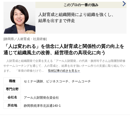
このプロの一番の強み
人財育成と組織開発により組織を強くし、
結果を出すまで伴走
[静岡県／人材育成・社員研修]
「人は変われる」を信念に人財育成と関係性の質の向上を
通じて組織風土の改善、経営理念の具現化に向う
人財育成と組織開発で企業を支える「アール人財開発」の代表・旗持玲子さんは階層別研修
やチームコーチングを通じて、人の育成と、結果を出す強いチーム作りの支援に取り組んでい
ます。 「単発の研修だけで...
取材記事の続きを見る≫
職種
セミナー講師、ビジネスコーチ、チームコーチ
専門分野
会社名
アール人財開発合資会社
所在地
静岡県焼津市北浜通140-1