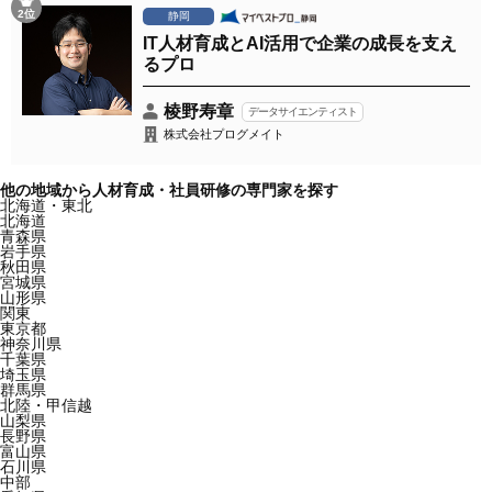
2位
静岡
IT人材育成とAI活用で企業の成長を支え
るプロ
棱野寿章
データサイエンティスト
株式会社プログメイト
他の地域から人材育成・社員研修の専門家を探す
北海道・東北
北海道
青森県
岩手県
秋田県
宮城県
山形県
関東
東京都
神奈川県
千葉県
埼玉県
群馬県
北陸・甲信越
山梨県
長野県
富山県
石川県
中部