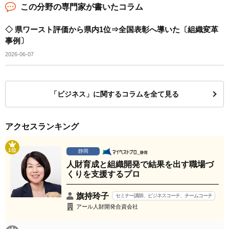
この分野の専門家が書いたコラム
◇ 県ワースト評価から県内1位⇒全国表彰へ導いた〔組織変革
事例〕
2026-06-07
「ビジネス」に関するコラムを全て見る
アクセスランキング
1位
静岡
人財育成と組織開発で結果を出す職場づ
くりを支援するプロ
旗持玲子
セミナー講師、ビジネスコーチ、チームコーチ
アール人財開発合資会社