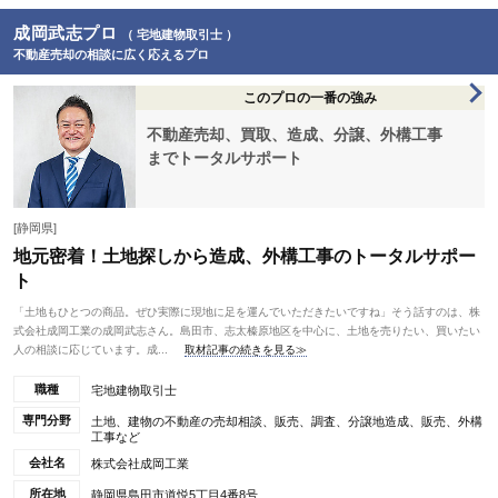
成岡武志プロ
（ 宅地建物取引士 ）
不動産売却の相談に広く応えるプロ
このプロの一番の強み
不動産売却、買取、造成、分譲、外構工事
までトータルサポート
[静岡県]
地元密着！土地探しから造成、外構工事のトータルサポー
ト
「土地もひとつの商品。ぜひ実際に現地に足を運んでいただきたいですね」そう話すのは、株
式会社成岡工業の成岡武志さん。島田市、志太榛原地区を中心に、土地を売りたい、買いたい
人の相談に応じています。成...
取材記事の続きを見る≫
職種
宅地建物取引士
専門分野
土地、建物の不動産の売却相談、販売、調査、分譲地造成、販売、外構
工事など
会社名
株式会社成岡工業
所在地
静岡県島田市道悦5丁目4番8号