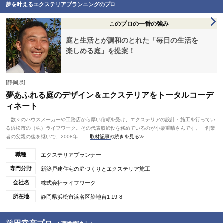
夢を叶えるエクステリアプランニングのプロ
このプロの一番の強み
庭と生活とが調和のとれた「毎日の生活を
楽しめる庭」を提案！
[静岡県]
夢あふれる庭のデザイン＆エクステリアをトータルコーデ
ィネート
数々のハウスメーカーや工務店から厚い信頼を受け、エクステリアの設計・施工を行ってい
る浜松市の（株）ライフワーク。その代表取締役を務めているのが小栗重晴さんです。 創業
者の父親の後を継いで、2008年...
取材記事の続きを見る≫
職種
エクステリアプランナー
専門分野
新築戸建住宅の庭づくりとエクステリア施工
会社名
株式会社ライフワーク
所在地
静岡県浜松市浜名区染地台1-19-8
前田幸亮プロ