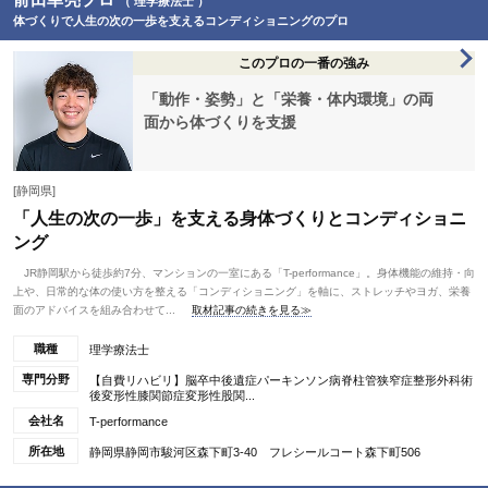
（ 理学療法士 ）
体づくりで人生の次の一歩を支えるコンディショニングのプロ
このプロの一番の強み
「動作・姿勢」と「栄養・体内環境」の両
面から体づくりを支援
[静岡県]
「人生の次の一歩」を支える身体づくりとコンディショニ
ング
JR静岡駅から徒歩約7分、マンションの一室にある「T-performance」。身体機能の維持・向
上や、日常的な体の使い方を整える「コンディショニング」を軸に、ストレッチやヨガ、栄養
面のアドバイスを組み合わせて...
取材記事の続きを見る≫
職種
理学療法士
専門分野
【自費リハビリ】脳卒中後遺症パーキンソン病脊柱管狭窄症整形外科術
後変形性膝関節症変形性股関...
会社名
T-performance
所在地
静岡県静岡市駿河区森下町3-40 フレシールコート森下町506