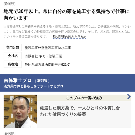
[静岡県]
地元で30年以上。常に自分の家を施工する気持ちで仕事に
向かいます
田方郡函南町に事務所を構えるネモト塗装工業は、地元で30年以上、公共施設や病院、マンシ
ョン、住宅など数多くの外壁塗装の実績を持つ塗装会社です。そして、兄と弟、甥達とともに
このネモト塗装工業を盛り立て...
取材記事の続きを見る≫
専門分野
塗装工事外壁塗装工事防水工事
会社名
有限会社 ネモト塗装工業
所在地
静岡県田方郡函南町平井621-7
南條雅士プロ
（ 薬剤師 ）
漢方薬で体と暮らしをサポートするプロ
このプロの一番の強み
厳選した漢方薬で、一人ひとりの体質に合
わせた健康づくりの提案
[静岡県]