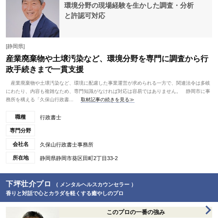
環境分野の現場経験を生かした調査・分析
と許認可対応
[静岡県]
産業廃棄物や土壌汚染など、環境分野を専門に調査から行
政手続きまで一貫支援
産業廃棄物や土壌汚染など、環境に配慮した事業運営が求められる一方で、関連法令は多岐
にわたり、内容も複雑なため、専門知識がなければ対応は容易ではありません。 静岡市に事
務所を構える「久保山行政書...
取材記事の続きを見る≫
職種
行政書士
専門分野
会社名
久保山行政書士事務所
所在地
静岡県静岡市葵区田町2丁目33-2
下坪壮介プロ
（ メンタルヘルスカウンセラー ）
香りと対話で心とカラダを軽くする癒やしのプロ
このプロの一番の強み