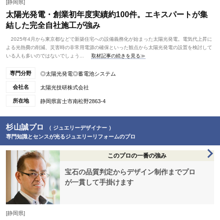
[静岡県]
太陽光発電・創業初年度実績約100件。エキスパートが集
結した完全自社施工が強み
2025年4月から東京都などで新築住宅への設備義務化が始まった太陽光発電。電気代上昇に
よる光熱費の削減、災害時の非常用電源の確保といった観点から太陽光発電の設置を検討して
いる人も多いのではないでしょう...
取材記事の続きを見る≫
専門分野
◎太陽光発電◎蓄電池システム
会社名
太陽光技研株式会社
所在地
静岡県富士市南松野2863-4
杉山誠プロ
（ ジュエリーデザイナー ）
専門知識とセンスが光るジュエリーリフォームのプロ
このプロの一番の強み
宝石の品質判定からデザイン制作までプロ
が一貫して手掛けます
[静岡県]