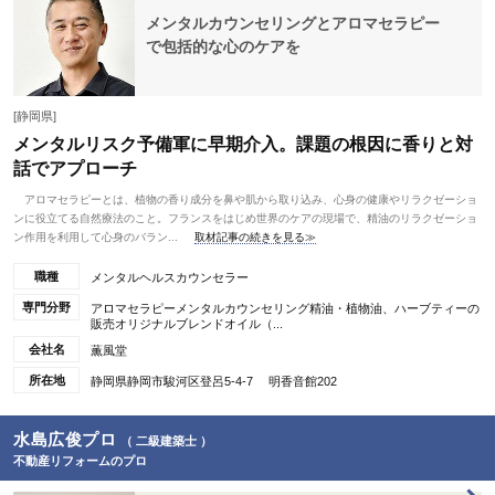
メンタルカウンセリングとアロマセラピー
で包括的な心のケアを
[静岡県]
メンタルリスク予備軍に早期介入。課題の根因に香りと対
話でアプローチ
アロマセラピーとは、植物の香り成分を鼻や肌から取り込み、心身の健康やリラクゼーショ
ンに役立てる自然療法のこと。フランスをはじめ世界のケアの現場で、精油のリラクゼーショ
ン作用を利用して心身のバラン...
取材記事の続きを見る≫
職種
メンタルヘルスカウンセラー
専門分野
アロマセラピーメンタルカウンセリング精油・植物油、ハーブティーの
販売オリジナルブレンドオイル（...
会社名
薫風堂
所在地
静岡県静岡市駿河区登呂5-4-7 明香音館202
水島広俊プロ
（ 二級建築士 ）
不動産リフォームのプロ