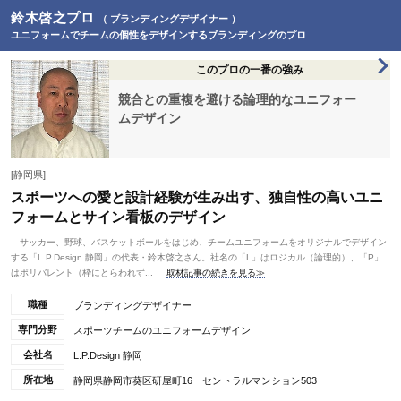
鈴木啓之プロ
（ ブランディングデザイナー ）
ユニフォームでチームの個性をデザインするブランディングのプロ
このプロの一番の強み
競合との重複を避ける論理的なユニフォー
ムデザイン
[静岡県]
スポーツへの愛と設計経験が生み出す、独自性の高いユニ
フォームとサイン看板のデザイン
サッカー、野球、バスケットボールをはじめ、チームユニフォームをオリジナルでデザイン
する「L.P.Design 静岡」の代表・鈴木啓之さん。社名の「L」はロジカル（論理的）、「P」
はポリバレント（枠にとらわれず...
取材記事の続きを見る≫
職種
ブランディングデザイナー
専門分野
スポーツチームのユニフォームデザイン
会社名
L.P.Design 静岡
所在地
静岡県静岡市葵区研屋町16 セントラルマンション503