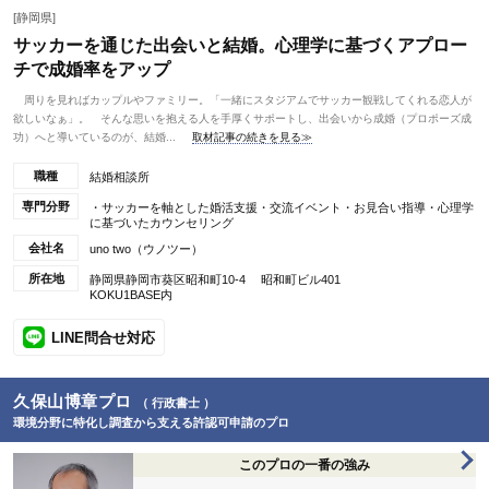
[静岡県]
サッカーを通じた出会いと結婚。心理学に基づくアプロー
チで成婚率をアップ
周りを見ればカップルやファミリー。「一緒にスタジアムでサッカー観戦してくれる恋人が
欲しいなぁ」。 そんな思いを抱える人を手厚くサポートし、出会いから成婚（プロポーズ成
功）へと導いているのが、結婚...
取材記事の続きを見る≫
職種
結婚相談所
専門分野
・サッカーを軸とした婚活支援・交流イベント・お見合い指導・心理学
に基づいたカウンセリング
会社名
uno two（ウノツー）
所在地
静岡県静岡市葵区昭和町10-4 昭和町ビル401
KOKU1BASE内
LINE問合せ対応
久保山博章プロ
（ 行政書士 ）
環境分野に特化し調査から支える許認可申請のプロ
このプロの一番の強み