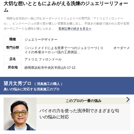
大切な想いとともによみがえる洗煉のジュエリーリフォー
ム
閑静な住宅街の一画に佇むオーダーメイドジュエリーの専門店「アトリエフィロンドー
ル」。ピンクベージュの塗り壁が優しい雰囲気を醸し出し、手描きの曲線で描かれた窓や玄関
ポーチにアートな感性が感じられま...
取材記事の続きを見る≫
職種
ジュエリーデザイナー
専門分野
◇ハンドメイドによる世界で一つのジュエリーづくり オーダーメ
イドの本場ヨーロッパ流の工房併設...
店名
アトリエ フィロンドール
所在地
静岡県浜松市中央区半田山5-17-12
望月文秀プロ
（ 消臭施工の職人 ）
臭いの悩みに対応する消臭施工のプロ
このプロの一番の強み
バイオの力を使った洗浄剤でさまざまな匂
いの悩みに対応