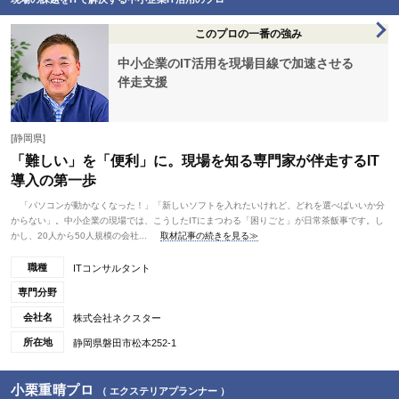
このプロの一番の強み
中小企業のIT活用を現場目線で加速させる
伴走支援
[静岡県]
「難しい」を「便利」に。現場を知る専門家が伴走するIT
導入の第一歩
「パソコンが動かなくなった！」「新しいソフトを入れたいけれど、どれを選べばいいか分
からない」。中小企業の現場では、こうしたITにまつわる「困りごと」が日常茶飯事です。し
かし、20人から50人規模の会社...
取材記事の続きを見る≫
職種
ITコンサルタント
専門分野
会社名
株式会社ネクスター
所在地
静岡県磐田市松本252-1
小栗重晴プロ
（ エクステリアプランナー ）