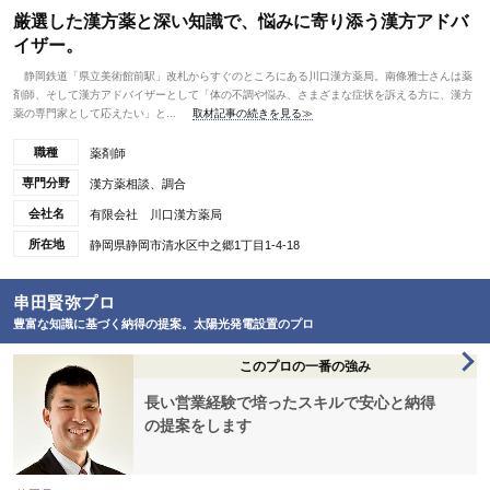
厳選した漢方薬と深い知識で、悩みに寄り添う漢方アドバ
イザー。
静岡鉄道「県立美術館前駅」改札からすぐのところにある川口漢方薬局。南條雅士さんは薬
剤師、そして漢方アドバイザーとして「体の不調や悩み、さまざまな症状を訴える方に、漢方
薬の専門家として応えたい」と...
取材記事の続きを見る≫
職種
薬剤師
専門分野
漢方薬相談、調合
会社名
有限会社 川口漢方薬局
所在地
静岡県静岡市清水区中之郷1丁目1-4-18
串田賢弥プロ
豊富な知識に基づく納得の提案。太陽光発電設置のプロ
このプロの一番の強み
長い営業経験で培ったスキルで安心と納得
の提案をします