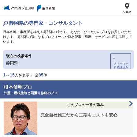
AREA
静岡県の専門家・コンサルタント
日本各地に事務所を構える専門家の中から、あなたにぴったりのプロをお探しいただ
けます。 専門家の気になるプロフィールや取材記事、経歴、サービス内容を掲載して
います。
現在の検索条件
＋
静岡県
フリーワー
ドで絞込み
1～15
85
人を表示 ／ 全
件
根本信明プロ
外壁・屋根塗装と雨漏り修繕のプロ
このプロの一番の強み
完全自社施工だから工期もコストも安心