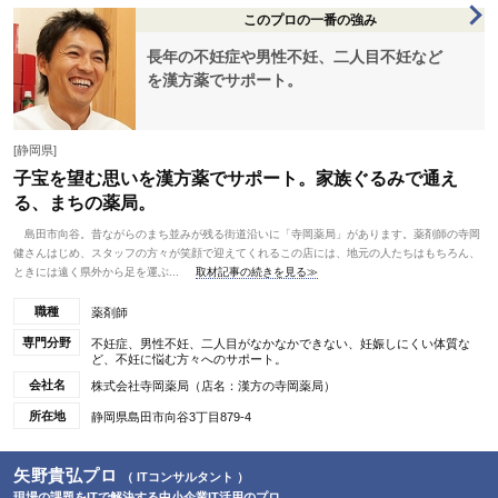
このプロの一番の強み
長年の不妊症や男性不妊、二人目不妊など
を漢方薬でサポート。
[静岡県]
子宝を望む思いを漢方薬でサポート。家族ぐるみで通え
る、まちの薬局。
島田市向谷。昔ながらのまち並みが残る街道沿いに「寺岡薬局」があります。薬剤師の寺岡
健さんはじめ、スタッフの方々が笑顔で迎えてくれるこの店には、地元の人たちはもちろん、
ときには遠く県外から足を運ぶ...
取材記事の続きを見る≫
職種
薬剤師
専門分野
不妊症、男性不妊、二人目がなかなかできない、妊娠しにくい体質な
ど、不妊に悩む方々へのサポート。
会社名
株式会社寺岡薬局（店名：漢方の寺岡薬局）
所在地
静岡県島田市向谷3丁目879-4
矢野貴弘プロ
（ ITコンサルタント ）
現場の課題をITで解決する中小企業IT活用のプロ