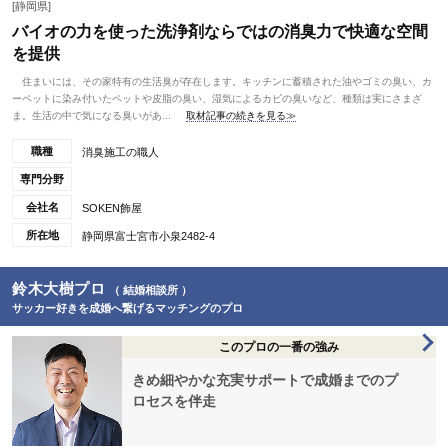
[静岡県]
バイオの力を使った洗浄剤ならではの消臭力で快適な空間
を提供
住まいには、その家特有の生活臭が存在します。キッチンに蓄積された油やゴミの臭い、カ
ーペットに染み付いたペットや皮脂の臭い、湿気によるカビの臭いなど、種類は実にさまざ
ま。生活の中で気になる臭いがあ...
取材記事の続きを見る≫
職種
消臭施工の職人
専門分野
会社名
SOKEN飾屋
所在地
静岡県富士宮市小泉2482-4
鈴木大樹プロ
（ 結婚相談所 ）
サッカー好きを成婚へ繋げるマッチングのプロ
このプロの一番の強み
きめ細やかな充実サポートで成婚までのプ
ロセスを伴走