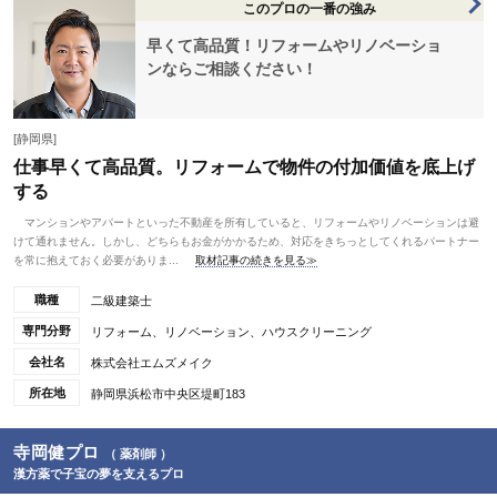
このプロの一番の強み
早くて高品質！リフォームやリノベーショ
ンならご相談ください！
[静岡県]
仕事早くて高品質。リフォームで物件の付加価値を底上げ
する
マンションやアパートといった不動産を所有していると、リフォームやリノベーションは避
けて通れません。しかし、どちらもお金がかかるため、対応をきちっとしてくれるパートナー
を常に抱えておく必要がありま...
取材記事の続きを見る≫
職種
二級建築士
専門分野
リフォーム、リノベーション、ハウスクリーニング
会社名
株式会社エムズメイク
所在地
静岡県浜松市中央区堤町183
寺岡健プロ
（ 薬剤師 ）
漢方薬で子宝の夢を支えるプロ