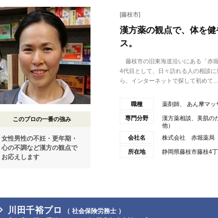
[藤枝市]
漢方薬の観点で、体を健
ス。
藤枝市の旧東海道沿いにある「赤堀
4代目として、日々訪れる人の相談に
ら、インターネットで探して初めて...
職種
薬剤師、 あん摩マッ
専門分野
漢方薬相談、美肌の
このプロの一番の強み
他）
会社名
株式会社 赤堀薬局
女性男性の不妊・更年期・
心の不調など漢方の観点で
所在地
静岡県藤枝市藤枝4丁目
お応えします
川田千裕プロ
（ 社会保険労務士 ）