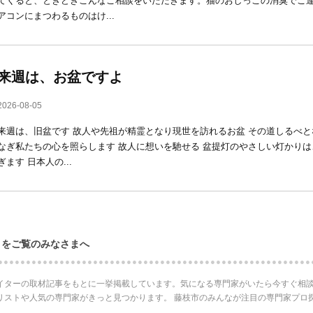
てくると、ときどきこんなご相談をいただきます。猫のおしっこの消臭でご
アコンにまつわるものはけ...
来週は、お盆ですよ
2026-08-05
来週は、旧盆です 故人や先祖が精霊となり現世を訪れるお盆 その道しるべ
なぎ私たちの心を照らします 故人に想いを馳せる 盆提灯のやさしい灯かり
ぎます 日本人の...
ロをご覧のみなさまへ
イターの取材記事をもとに一挙掲載しています。気になる専門家がいたら今すぐ相談
リストや人気の専門家がきっと見つかります。 藤枝市のみんなが注目の専門家プロ