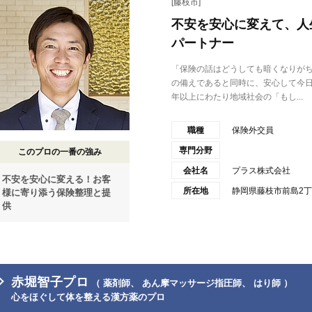
[藤枝市]
不安を安心に変えて、人
パートナー
「保険の話はどうしても暗くなりが
の備えであると同時に、安心して今日
年以上にわたり地域社会の「もし...
職種
保険外交員
専門分野
このプロの一番の強み
会社名
プラス株式会社
不安を安心に変える！お客
所在地
静岡県藤枝市前島2丁
様に寄り添う保険整理と提
供
赤堀智子プロ
（ 薬剤師、 あん摩マッサージ指圧師、 はり師 ）
心をほぐして体を整える漢方薬のプロ