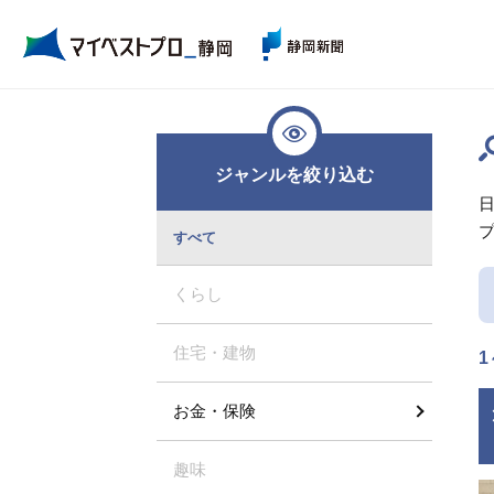
ジャンルを絞り込む
すべて
くらし
住宅・建物
1
お金・保険
趣味