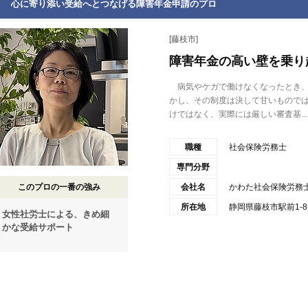
心に寄り添い受給へとつなげる障害年金申請のプロ
[藤枝市]
障害年金の高い壁を乗り
病気やケガで働けなくなったとき、
かし、その制度は決して甘いもので
けではなく、実際には厳しい審査基...
職種
社会保険労務士
専門分野
このプロの一番の強み
会社名
かわた社会保険労務
所在地
静岡県藤枝市駅前1-8-3
女性社労士による、きめ細
かな受給サポート