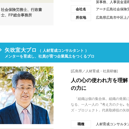
算事務、人事賃金退職金
会社名
アーチ広島社会保険
社会保険労務士、行政書
士、FP総合事務所
所在地
広島県広島市中区上八
矢吹宜大プロ
（ 人材育成コンサルタント ）
メンターを育成し、社員が育つ企業風土をつくるプロ
[広島県／人材育成・社員研修]
人の心の使われ方を理解
の力に
「組織は個の集合体。組織の発展に
なる、一人一人の〝考え方のクセ〟
ズ・プロジェクト」代表取締役の矢吹.
職種
人材育成コンサルタ