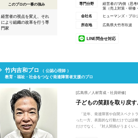
専門分野
経営者の“内側（思考
このプロの一番の強み
策（売上対策・研修・仕
会社名
ヒューマンズ・プロ
経営者の視点を変え、それ
により組織の改革を行う専
所在地
広島県大竹市玖波
門家
LINE問合せ対応
竹内吉和プロ
（ 公認心理師 ）
教育・福祉・社会をつなぐ発達障害者支援のプロ
[広島県／人材育成・社員研修]
子どもの笑顔を取り戻す
「近年、発達障害や自閉スペクトラ
った一方、表面的な行動だけでは診
だけでなく、『対人関係がうまくい...