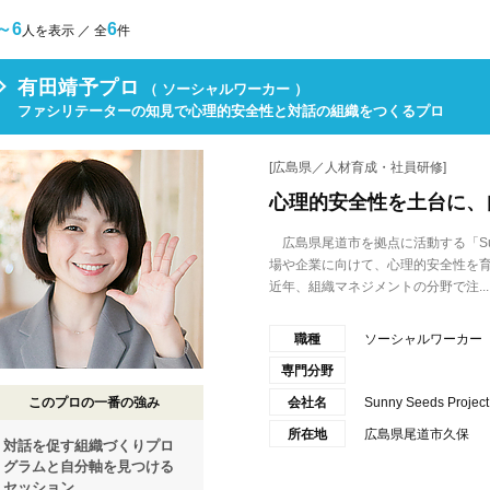
～6
6
人を表示 ／ 全
件
有田靖予プロ
（ ソーシャルワーカー ）
ファシリテーターの知見で心理的安全性と対話の組織をつくるプロ
[広島県／人材育成・社員研修]
心理的安全性を土台に、
広島県尾道市を拠点に活動する「Sunny
場や企業に向けて、心理的安全性を
近年、組織マネジメントの分野で注...
職種
ソーシャルワーカー
専門分野
このプロの一番の強み
会社名
Sunny Seeds Project
所在地
広島県尾道市久保
対話を促す組織づくりプロ
グラムと自分軸を見つける
セッション