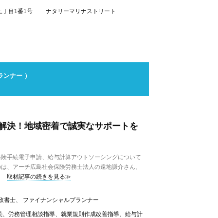
三丁目1番1号 ナタリーマリナストリート
ランナー ）
解決！地域密着で誠実なサポートを
険手続電子申請、給与計算アウトソーシングについて
のは、アーチ広島社会保険労務士法人の遠地謙介さん。
取材記事の続きを見る≫
政書士、 ファイナンシャルプランナー
続、労務管理相談指導、就業規則作成改善指導、給与計