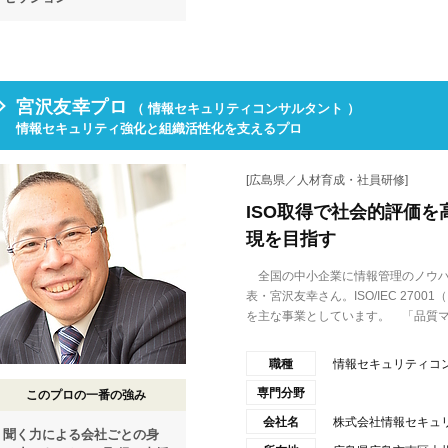
宮沢友幸プロ
（ 情報セキュリティコンサルタント ）
情報セキュリティ強化と組織活性化を支えるプロ
[広島県／人材育成・社員研修]
ISO取得で社会的評価
現を目指す
全国の中小企業に情報管理のノウハ
表・宮沢友幸さん。ISO/IEC 270
を主な事業としています。 「品質マ.
職種
情報セキュリティコ
専門分野
このプロの一番の強み
会社名
株式会社情報セキュ
聞く力による会社ごとの身