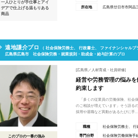
一人ひとりが手仕事とアイ
所在地
広島県廿日市市阿品
デアで仕上げる温もりある
商品
遠地謙介プロ
（ 社会保険労務士、 行政書士、 ファイナンシャルプ
広島県広島市 社会保険労務・就業規則・助成金・給与計算のプロ
[広島県／人材育成・社員研修]
経営や労務管理の悩みを
約束します
「多くの従業員の労働保険、社会保
のご相談が増えています」そう語る
採用や退職など異動があるたびに手...
職種
社会保険労務士、 行
専門分野
社会保険労働保険手
このプロの一番の強み