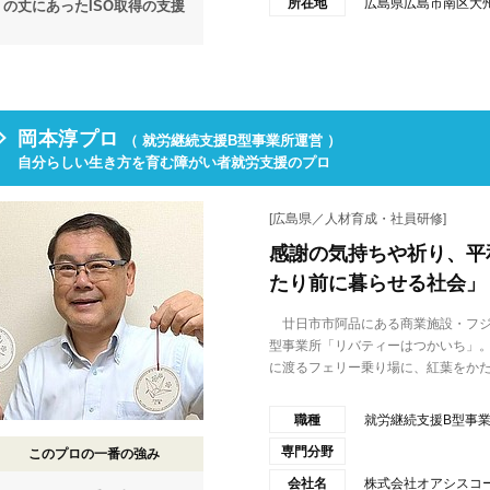
所在地
広島県広島市南区大州2
の丈にあったISO取得の支援
岡本淳プロ
（ 就労継続支援B型事業所運営 ）
自分らしい生き方を育む障がい者就労支援のプロ
[広島県／人材育成・社員研修]
感謝の気持ちや祈り、平
たり前に暮らせる社会」
廿日市市阿品にある商業施設・フジ
型事業所「リバティーはつかいち」
に渡るフェリー乗り場に、紅葉をかた.
職種
就労継続支援B型事
専門分野
このプロの一番の強み
会社名
株式会社オアシスコ