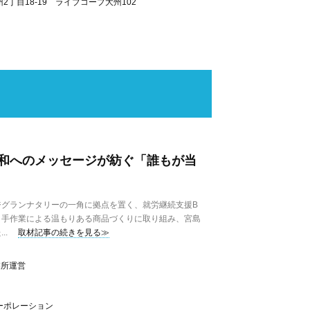
丁目18-19 ライブコープ大州102
和へのメッセージが紡ぐ「誰もが当
グランナタリーの一角に拠点を置く、就労継続支援B
。手作業による温もりある商品づくりに取り組み、宮島
..
取材記事の続きを見る≫
業所運営
ーポレーション