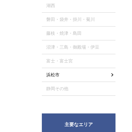
湖西
磐田・袋井・掛川・菊川
藤枝・焼津・島田
沼津・三島・御殿場・伊豆
富士・富士宮
浜松市
静岡その他
主要なエリア