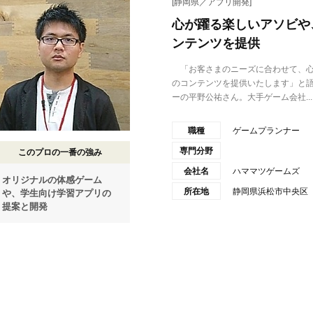
[静岡県／アプリ開発]
心が躍る楽しいアソビや
ンテンツを提供
「お客さまのニーズに合わせて、心
のコンテンツを提供いたします」と
ーの平野公祐さん。大手ゲーム会社...
職種
ゲームプランナー
専門分野
このプロの一番の強み
会社名
ハママツゲームズ
オリジナルの体感ゲーム
所在地
静岡県浜松市中央区
や、学生向け学習アプリの
提案と開発