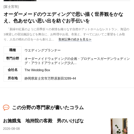
[富士宮市]
オーダーメードのウエディングで思い描く世界観をかな
え、色あせない思い出を紡ぐお手伝いを
「新緑や紅葉のように四季折々の表情を織りなす自然やアットホームなレストラン、海辺の
1棟貸しの宿泊施設などを舞台に、お料理やお花、衣装と、すべてにおいてご要望をくみ取
り、人生の晴れの日を一から創り上...
取材記事の続きを見る≫
職種
ウエディングプランナー
専門分野
オーダーメイドウェディングの企画・プロデュースガーデンウェディン
グ・アウトドアウェディング少人...
会社名
The Wedding Box
所在地
静岡県富士宮市万野原新田3289-44
この分野の専門家が書いたコラム
お施餓鬼 地持院の客殿 男のいけばな
2026-08-08