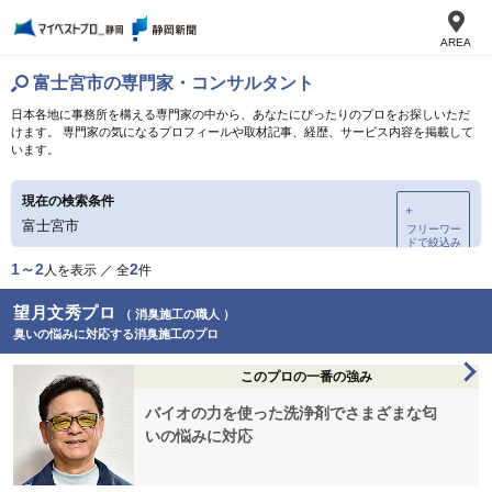
AREA
富士宮市の専門家・コンサルタント
日本各地に事務所を構える専門家の中から、あなたにぴったりのプロをお探しいただ
けます。 専門家の気になるプロフィールや取材記事、経歴、サービス内容を掲載して
います。
現在の検索条件
＋
富士宮市
フリーワー
ドで絞込み
1～2
2
人を表示 ／ 全
件
望月文秀プロ
（ 消臭施工の職人 ）
臭いの悩みに対応する消臭施工のプロ
このプロの一番の強み
バイオの力を使った洗浄剤でさまざまな匂
いの悩みに対応