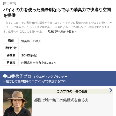
[富士宮市]
バイオの力を使った洗浄剤ならではの消臭力で快適な空間
を提供
住まいには、その家特有の生活臭が存在します。キッチンに蓄積された油やゴミの臭い、カ
ーペットに染み付いたペットや皮脂の臭い、湿気によるカビの臭いなど、種類は実にさまざ
ま。生活の中で気になる臭いがあ...
取材記事の続きを見る≫
職種
消臭施工の職人
専門分野
会社名
SOKEN飾屋
所在地
静岡県富士宮市小泉2482-4
井出香代子プロ
（ ウエディングプランナー ）
一組ごとの世界観をウエディングで表現するプロ
このプロの一番の強み
感性で唯一無二の結婚式を創る力