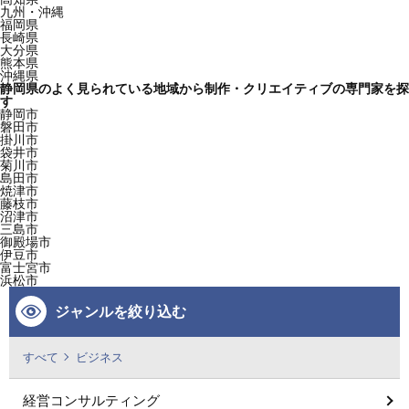
九州・沖縄
福岡県
長崎県
大分県
熊本県
沖縄県
静岡県のよく見られている地域から制作・クリエイティブの専門家を探
す
静岡市
磐田市
掛川市
袋井市
菊川市
島田市
焼津市
藤枝市
沼津市
三島市
御殿場市
伊豆市
富士宮市
浜松市
ジャンルを絞り込む
すべて
ビジネス
経営コンサルティング