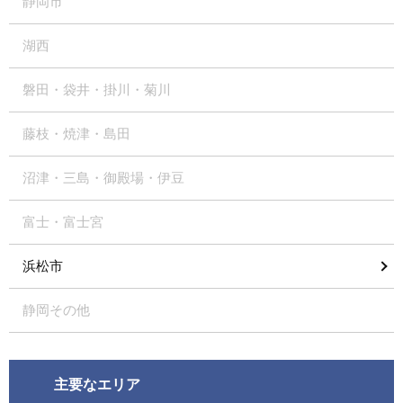
静岡市
湖西
磐田・袋井・掛川・菊川
藤枝・焼津・島田
沼津・三島・御殿場・伊豆
富士・富士宮
浜松市
静岡その他
主要なエリア