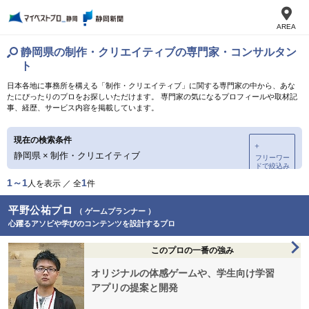
AREA
静岡県の制作・クリエイティブの専門家・コンサルタン
ト
日本各地に事務所を構える「制作・クリエイティブ」に関する専門家の中から、あな
たにぴったりのプロをお探しいただけます。 専門家の気になるプロフィールや取材記
事、経歴、サービス内容を掲載しています。
現在の検索条件
＋
静岡県
×
制作・クリエイティブ
フリーワー
ドで絞込み
1～1
1
人を表示 ／ 全
件
平野公祐プロ
（ ゲームプランナー ）
心躍るアソビや学びのコンテンツを設計するプロ
このプロの一番の強み
オリジナルの体感ゲームや、学生向け学習
アプリの提案と開発