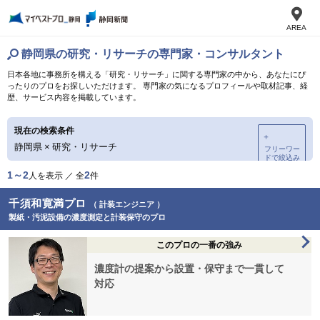
AREA
静岡県の研究・リサーチの専門家・コンサルタント
日本各地に事務所を構える「研究・リサーチ」に関する専門家の中から、あなたにぴ
ったりのプロをお探しいただけます。 専門家の気になるプロフィールや取材記事、経
歴、サービス内容を掲載しています。
現在の検索条件
＋
静岡県
×
研究・リサーチ
フリーワー
ドで絞込み
1～2
2
人を表示 ／ 全
件
千須和寛満プロ
（ 計装エンジニア ）
製紙・汚泥設備の濃度測定と計装保守のプロ
このプロの一番の強み
濃度計の提案から設置・保守まで一貫して
対応