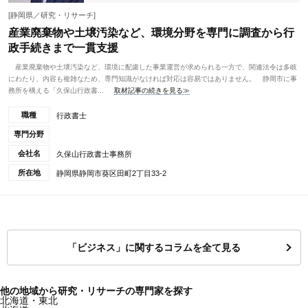
[静岡県／研究・リサーチ]
産業廃棄物や土壌汚染など、環境分野を専門に調査から行
政手続きまで一貫支援
産業廃棄物や土壌汚染など、環境に配慮した事業運営が求められる一方で、関連法令は多岐
にわたり、内容も複雑なため、専門知識がなければ対応は容易ではありません。 静岡市に事
務所を構える「久保山行政書...
取材記事の続きを見る≫
職種
行政書士
専門分野
会社名
久保山行政書士事務所
所在地
静岡県静岡市葵区田町2丁目33-2
「ビジネス」に関するコラムを全て見る
他の地域から研究・リサーチの専門家を探す
北海道・東北