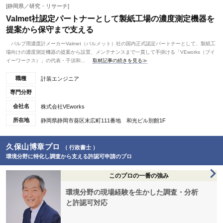
[静岡県／研究・リサーチ]
Valmet社認定パートナーとして製紙工場の濃度測定機器を
提案から保守まで支える
パルプ用濃度計メーカーValmet（バルメット）社の国内正式認定パートナーとして、製紙工
場向けの濃度測定機器の提案から設置、メンテナンスまで一貫して手掛ける「VEworks（ブイ
イーワークス）」の代表・千須和...
取材記事の続きを見る≫
職種
計装エンジニア
専門分野
会社名
株式会社VEworks
所在地
静岡県静岡市葵区末広町111番地 和光ビル別館1F
久保山博章プロ
（ 行政書士 ）
環境分野に特化し調査から支える許認可申請のプロ
このプロの一番の強み
環境分野の現場経験を生かした調査・分析
と許認可対応