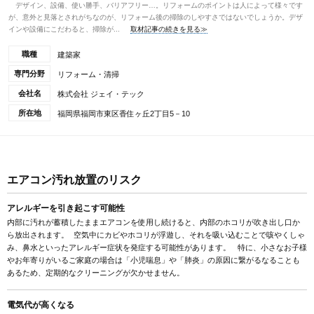
デザイン、設備、使い勝手、バリアフリー…。リフォームのポイントは人によって様々です
が、意外と見落とされがちなのが、リフォーム後の掃除のしやすさではないでしょうか。デザ
インや設備にこだわると、掃除が...
取材記事の続きを見る≫
職種
建築家
専門分野
リフォーム・清掃
会社名
株式会社 ジェイ・テック
所在地
福岡県福岡市東区香住ヶ丘2丁目5－10
エアコン汚れ放置のリスク
アレルギーを引き起こす可能性
内部に汚れが蓄積したままエアコンを使用し続けると、内部のホコリが吹き出し口か
ら放出されます。 空気中にカビやホコリが浮遊し、それを吸い込むことで咳やくしゃ
み、鼻水といったアレルギー症状を発症する可能性があります。 特に、小さなお子様
やお年寄りがいるご家庭の場合は「小児喘息」や「肺炎」の原因に繋がるなることも
あるため、定期的なクリーニングが欠かせません。
電気代が高くなる