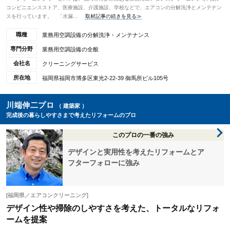
コンビニエンスストア、医療施設、介護施設、学校などで、エアコンの分解洗浄とメンテナン
スを行っています。 「水漏...
取材記事の続きを見る≫
職種
業務用空調設備の分解洗浄・メンテナンス
専門分野
業務用空調設備の全般
会社名
クリーニングサービス
所在地
福岡県福岡市博多区東光2-22-39 御馬所ビル105号
川端伸二プロ
（ 建築家 ）
完成後の暮らしやすさまで考えたリフォームのプロ
このプロの一番の強み
デザインと実用性を考えたリフォームとア
フターフォローに強み
[福岡県／エアコンクリーニング]
デザイン性や掃除のしやすさを考えた、トータルなリフォ
ームを提案