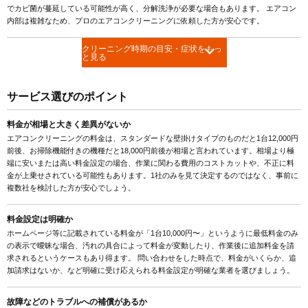
でカビ菌が蔓延している可能性が高く、分解洗浄が必要な場合もあります。 エアコン
内部は複雑なため、プロのエアコンクリーニングに依頼した方が安心です。
クリーニング時期の目安・症状をもっ
と見る
サービス選びのポイント
料金が相場と大きく差異がないか
エアコンクリーニングの料金は、スタンダードな壁掛けタイプのものだと1台12,000円
前後、お掃除機能付きの機種だと18,000円前後が相場と言われています。相場より極
端に安いまたは高い料金設定の場合、作業に関わる費用のコストカットや、不正に料
金が上乗せされている可能性もあります。1社のみを見て決定するのではなく、事前に
複数社を検討した方が安心でしょう。
料金設定は明確か
ホームページ等に記載されている料金が「1台10,000円〜」というように最低料金のみ
の表示で曖昧な場合、汚れの具合によって料金が変動したり、作業後に追加料金を請
求されるというケースもあり得ます。 問い合わせをした時点で、料金がいくらか、追
加請求はないか、など明確に受け応えられる料金設定が明確な業者を選びましょう。
故障などのトラブルへの補償があるか