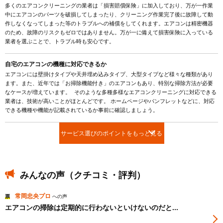
多くのエアコンクリーニングの業者は「損害賠償保険」に加入しており、万が一作業
中にエアコンのパーツを破損してしまったり、クリーニング作業完了後に故障して動
作しなくなってしまった等のトラブルへの補償をしてくれます。エアコンは精密機器
のため、故障のリスクもゼロではありません。万が一に備えて損害保険に入っている
業者を選ぶことで、トラブル時も安心です。
自宅のエアコンの機種に対応できるか
エアコンには壁掛けタイプや天井埋め込みタイプ、大型タイプなど様々な種類があり
ます。また、近年では「お掃除機能付き」のエアコンもあり、特別な掃除方法が必要
なケースが増えています。 そのような多種多様なエアコンクリーニングに対応できる
業者は、技術が高いことがほとんどです。 ホームページやパンフレットなどに、対応
できる機種や機能が記載されているか事前に確認しましょう。
サービス選びのポイントをもっと見る
みんなの声（クチコミ・評判）
常岡忠央プロ
票
への声
エアコンの掃除は定期的に行わないといけないのだと...