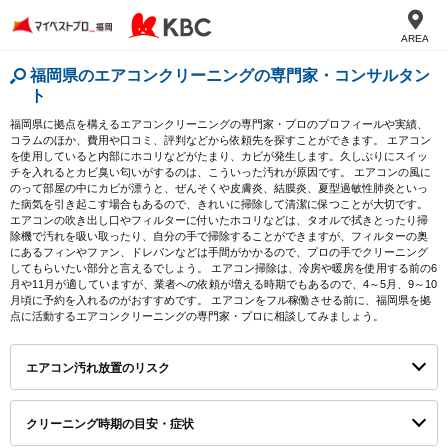
AREA
福岡県のエアコンクリーニングの専門家・コンサルタン
ト
福岡県に拠点を構えるエアコンクリーニングの専門家・プロのプロフィールや実績、
コラムのほか、費用や口コミ、評判などから依頼先を探すことができます。 エアコン
を使用していると内部にホコリなどがたまり、カビが発生します。久しぶりにスイッ
チを入れるとカビ臭い匂いがするのは、こういった汚れが原因です。 エアコンの風に
のって部屋の中にカビが漂うと、ぜんそくや皮膚炎、結膜炎、夏型過敏性肺炎といっ
た病気を引き起こす場合もあるので、きれいに掃除して清潔に保つことが大切です。
エアコンの吹き出し口やフィルターに付いたホコリなどは、タオルで拭きとったり掃
除機で汚れを吸い取ったり、自分の手で掃除することができますが、フィルターの奥
にあるフィンやファン、ドレパンなどは手間がかかるので、プロの手でクリーニング
してもらいたい部分と言えるでしょう。 エアコン掃除は、冷房や暖房を使用する前の6
月や11月が適していますが、業者への依頼が増える時期でもあるので、4～5月、9～10
月頃に予約を入れるのがおすすめです。 エアコンをフル稼働させる前に、福岡県を拠
点に活動するエアコンクリーニングの専門家・プロに相談してみましょう。
エアコン汚れ放置のリスク
クリーニング時期の目安・症状