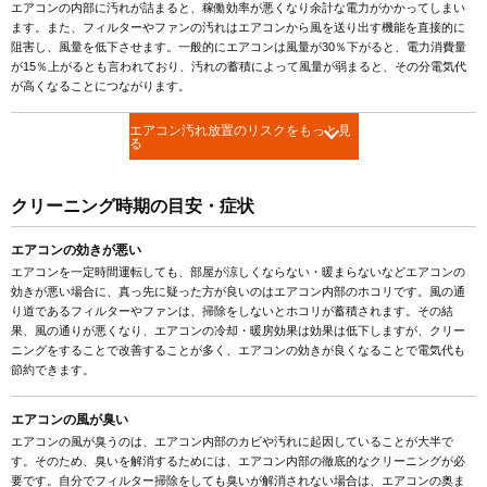
エアコンの内部に汚れが詰まると、稼働効率が悪くなり余計な電力がかかってしまい
ます。また、フィルターやファンの汚れはエアコンから風を送り出す機能を直接的に
阻害し、風量を低下させます。一般的にエアコンは風量が30％下がると、電力消費量
が15％上がるとも言われており、汚れの蓄積によって風量が弱まると、その分電気代
が高くなることにつながります。
エアコン汚れ放置のリスクをもっと見
る
クリーニング時期の目安・症状
エアコンの効きが悪い
エアコンを一定時間運転しても、部屋が涼しくならない・暖まらないなどエアコンの
効きが悪い場合に、真っ先に疑った方が良いのはエアコン内部のホコリです。風の通
り道であるフィルターやファンは、掃除をしないとホコリが蓄積されます。その結
果、風の通りが悪くなり、エアコンの冷却・暖房効果は効果は低下しますが、クリー
ニングをすることで改善することが多く、エアコンの効きが良くなることで電気代も
節約できます。
エアコンの風が臭い
エアコンの風が臭うのは、エアコン内部のカビや汚れに起因していることが大半で
す。そのため、臭いを解消するためには、エアコン内部の徹底的なクリーニングが必
要です。自分でフィルター掃除をしても臭いが解消されない場合は、エアコンの奥ま