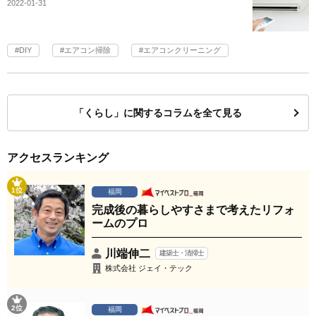
2022-01-31
DIY
エアコン掃除
エアコンクリーニング
「くらし」に関するコラムを全て見る
アクセスランキング
1位
福岡
完成後の暮らしやすさまで考えたリフォ
ームのプロ
川端伸二
建築士・清掃士
株式会社 ジェイ・テック
2位
福岡