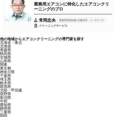
業務用エアコンに特化したエアコンクリ
ーニングのプロ
常岡忠央
業務用空調設備の分解洗浄・メンテナンス
クリーニングサービス
他の地域からエアコンクリーニングの専門家を探す
北海道・東北
北海道
青森県
秋田県
宮城県
山形県
関東
東京都
神奈川県
千葉県
埼玉県
栃木県
群馬県
北陸・甲信越
長野県
新潟県
中部
愛知県
静岡県
三重県
関西