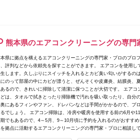
熊本県のエアコンクリーニングの専門
熊本県に拠点を構えるエアコンクリーニングの専門家・プロのプロ
ミ、評判などから依頼先を探すことができます。 エアコンを使用し
発生します。久しぶりにスイッチを入れるとカビ臭い匂いがするのは
風にのって部屋の中にカビが漂うと、ぜんそくや皮膚炎、結膜炎、
もあるので、きれいに掃除して清潔に保つことが大切です。 エアコ
などは、タオルで拭きとったり掃除機で汚れを吸い取ったり、自分
の奥にあるフィンやファン、ドレパンなどは手間がかかるので、プ
えるでしょう。 エアコン掃除は、冷房や暖房を使用する前の6月や1
時期でもあるので、4～5月、9～10月頃に予約を入れるのがおすす
県を拠点に活動するエアコンクリーニングの専門家・プロに相談し