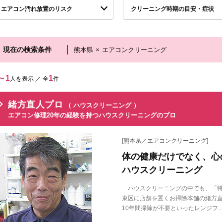
エアコン汚れ放置のリスク
クリーニング時期の目安・症状
現在の検索条件
熊本県
×
エアコンクリーニング
～1
1
人を表示 ／ 全
件
緒方直人プロ
（ ハウスクリーニング ）
エアコン修理20年の経験を持つハウスクリーニングのプロ
[熊本県／エアコンクリーニング]
体の健康だけでなく、心
ハウスクリーニング
ハウスクリーニングの中でも、「特
東区に店舗を置くお掃除本舗の緒方
10年間掃除が不要といったレンジフ..