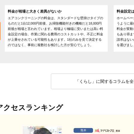
料金が相場と大きく差異がないか
料金設定
エアコンクリーニングの料金は、スタンダードな壁掛けタイプの
ホームペー
ものだと1台12,000円前後、お掃除機能付きの機種だと18,000円
うように最
前後が相場と言われています。相場より極端に安いまたは高い料
料金が変動
金設定の場合、作業に関わる費用のコストカットや、不正に料金
もあり得ま
が上乗せされている可能性もあります。1社のみを見て決定する
請求はない
のではなく、事前に複数社を検討した方が安心でしょう。
を選びまし
「くらし」に関するコラムを全
アクセスランキング
熊本