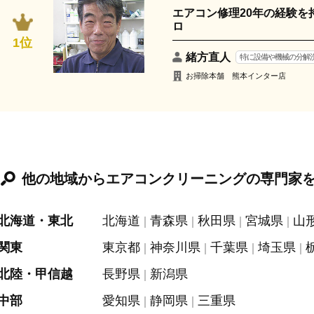
エアコン修理20年の経験を
ロ
1位
緒方直人
特に設備や機械の分解
お掃除本舗 熊本インター店
他の地域からエアコンクリーニングの専門家
北海道・東北
北海道
青森県
秋田県
宮城県
山
関東
東京都
神奈川県
千葉県
埼玉県
北陸・甲信越
長野県
新潟県
中部
愛知県
静岡県
三重県