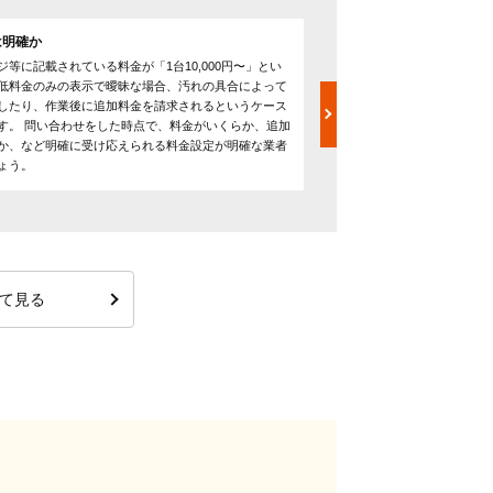
は明確か
故障などのトラブルへの
ジ等に記載されている料金が「1台10,000円〜」とい
多くのエアコンクリーニン
低料金のみの表示で曖昧な場合、汚れの具合によって
ており、万が一作業中にエ
したり、作業後に追加料金を請求されるというケース
り、クリーニング作業完了
す。 問い合わせをした時点で、料金がいくらか、追加
た等のトラブルへの補償を
か、など明確に受け応えられる料金設定が明確な業者
ため、故障のリスクもゼロ
ょう。
保険に入っている業者を選
て見る