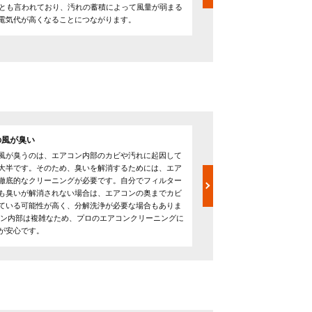
るとも言われており、汚れの蓄積によって風量が弱まる
ニングを怠るとエアコンの
電気代が高くなることにつながります。
生を引き起こします。
の風が臭い
吹き出し口から水漏れす
風が臭うのは、エアコン内部のカビや汚れに起因して
フィルターが汚れていると
大半です。そのため、臭いを解消するためには、エア
温度を極端に設定してしま
徹底的なクリーニングが必要です。自分でフィルター
冷やされ、エアコン内部で
も臭いが解消されない場合は、エアコンの奥までカビ
す。特に黒い水滴が滴る場
ている可能性が高く、分解洗浄が必要な場合もありま
ある可能性が高いです。 フ
コン内部は複雑なため、プロのエアコンクリーニングに
善するケースもよくあるた
が安心です。
にエアコンクリーニングを