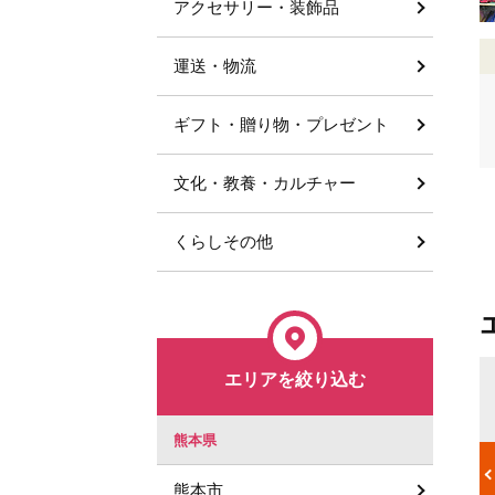
アクセサリー・装飾品
運送・物流
ギフト・贈り物・プレゼント
文化・教養・カルチャー
くらしその他
エリアを絞り込む
故障の原因につながる
ン内部で発生し
エアコンに限らず、電化製品の故障の原因はホコリなどの汚れの
熊本県
結露ができや
蓄積が主です。エアコンが汚れた状態のまま運転させると、内部
ホコリなどの
にたまったホコリの塊が動作の抵抗となり、必要以上に熱を帯び
ため、クリー
ることで、故障の原因となります。 エアコンは故障の原因となる
熊本市