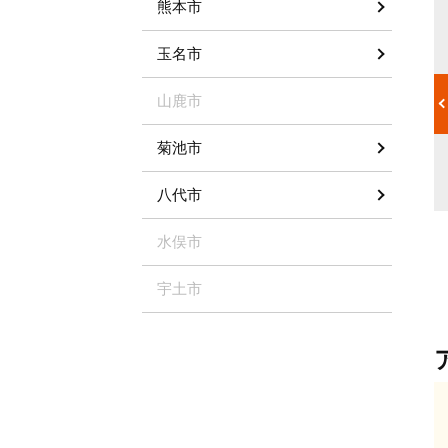
熊本市
自宅のエアコンの機種に対応できるか
玉名市
険」に加入し
エアコンには壁掛けタイプや天井埋め込みタイプ、大型タイプな
てしまった
ど様々な種類があります。また、近年では「お掃除機能付き」の
なってしまっ
エアコンもあり、特別な掃除方法が必要なケースが増えていま
山鹿市
は精密機器の
す。 そのような多種多様なエアコンクリーニングに対応できる
に備えて損害
業者は、技術が高いことがほとんどです。 ホームページやパンフ
菊池市
安心です。
レットなどに、対応できる機種や機能が記載されているか事前に
確認しましょう。
八代市
水俣市
宇土市