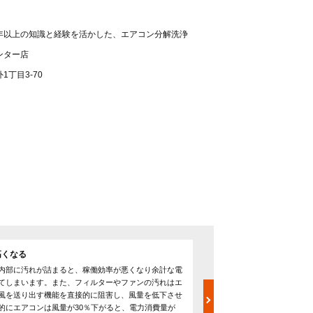
0年以上の知識と経験を活かした、エアコン分解洗浄
ンター店
丁目3-70
高くなる
カビが繁殖し悪臭が発生
内部に汚れが詰まると、稼働効率が悪くなり余計な電
エアコンの嫌な臭いの原因の
てしまいます。また、フィルターやファンの汚れはエ
たカビです。エアコンは内
風を送り出す機能を直接的に阻害し、風量を低下させ
すく、カビにとって好条件
的にエアコンは風量が30％下がると、電力消費量が
汚れをを栄養源にして繁殖