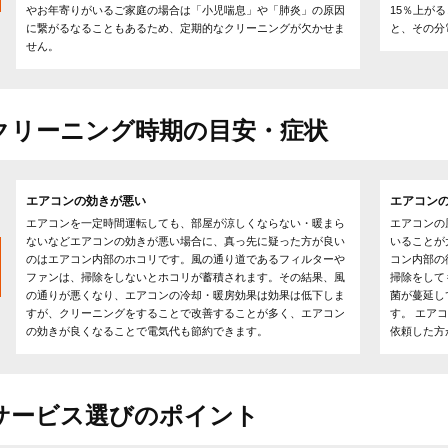
やお年寄りがいるご家庭の場合は「小児喘息」や「肺炎」の原因
15％上が
に繋がるなることもあるため、定期的なクリーニングが欠かせま
と、その分
せん。
クリーニング時期の目安・症状
エアコンの効きが悪い
エアコン
エアコンを一定時間運転しても、部屋が涼しくならない・暖まら
エアコンの
ないなどエアコンの効きが悪い場合に、真っ先に疑った方が良い
いることが
のはエアコン内部のホコリです。風の通り道であるフィルターや
コン内部の
ファンは、掃除をしないとホコリが蓄積されます。その結果、風
掃除をして
の通りが悪くなり、エアコンの冷却・暖房効果は効果は低下しま
菌が蔓延し
すが、クリーニングをすることで改善することが多く、エアコン
す。 エア
の効きが良くなることで電気代も節約できます。
依頼した方
サービス選びのポイント