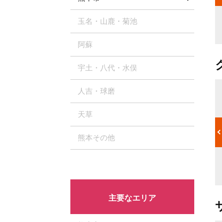
ような悪臭発
ホコリ、熱、湿気が揃いやすいので、汚れを放置したまま使用を
続けると、エアコンの寿命を大幅に縮めてしまう危険性あるので
玉名・山鹿・菊池
注意しましょう。
阿蘇
宇土・八代・水俣
人吉・球磨
吹き出し口から水漏れする
れに起因して
フィルターが汚れているとエアコンの効きが悪くなるため、設定
天草
めには、エア
温度を極端に設定してしまいがちですが、それによってフィンが
でフィルター
冷やされ、エアコン内部で結露が溜まって水漏れの原因になりま
熊本その他
の奥までカビ
す。特に黒い水滴が滴る場合には、エアコン内部の汚れが原因で
場合もありま
ある可能性が高いです。 フィルター掃除をすることで水漏れが改
クリーニングに
善するケースもよくあるため、水漏れの症状がある場合には早め
にエアコンクリーニングを検討しましょう。
主要なエリア