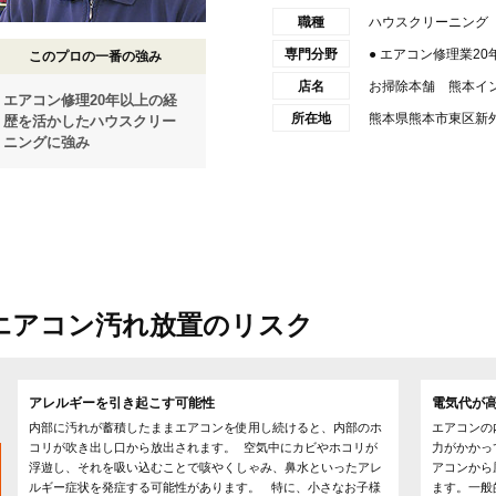
職種
ハウスクリーニング
専門分野
● エアコン修理業2
このプロの一番の強み
店名
お掃除本舗 熊本イ
エアコン修理20年以上の経
所在地
熊本県熊本市東区新外1
歴を活かしたハウスクリー
ニングに強み
エアコン汚れ放置のリスク
アレルギーを引き起こす可能性
電気代が
内部に汚れが蓄積したままエアコンを使用し続けると、内部のホ
エアコンの
コリが吹き出し口から放出されます。 空気中にカビやホコリが
力がかかっ
浮遊し、それを吸い込むことで咳やくしゃみ、鼻水といったアレ
アコンから
ルギー症状を発症する可能性があります。 特に、小さなお子様
ます。一般