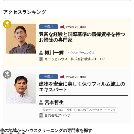
アクセスランキング
1位
神奈川
豊富な経験と国際基準の清掃資格を持つ
お掃除の専門家
樽川一輝
ハウスクリーニング士
キラッとハウス 株式会社横浜GLITTER
2位
神奈川
建物を安全に美しく保つフィルム施工の
エキスパート
宮本哲生
窓ガラスフィルム・化粧フィルム施工／ハウスクリーニング
合同会社アバンテ
他の地域からハウスクリーニングの専門家を探す