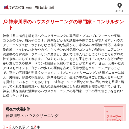
AREA
神奈川県のハウスクリーニングの専門家・コンサルタン
ト
神奈川県に拠点を構えるハウスクリーニングの専門家・プロのプロフィールや実績、
コラムのほか、費用や口コミ、評判などから相談相手を探すことができます。ハウス
クリーニングでは、水まわりなど部分的な清掃から、家全体の大掃除に対応。浴室や
洗面所、トイレの水あかやカビ、キッチンの換気扇やコンロ台の油汚れ、エアコン・
洗濯機の分解洗浄、フローリング磨きと、素人では手入れがしにくいところもプロの
技できれいにしてくれます。「体力もいるし、あまり手をかけていない」などの声が
多い窓ガラスや網戸、ベランダ掃除もお願いすることができます。 また、天井や壁の
クロスもポイント。住まいの多くの面積を占める天井や壁をクリーニングすること
で、室内の雰囲気が明るくなります。 これらハウスクリーニングの各種メニューに加
え、庭掃除、部屋の模様替え、家具移動など、生活の中の困りごとに応えるサービス
を提供しているところもあります。 近年は、シニア層などの身の回りの物を整理・処
分してくれる生前整理や、故人の遺品を対象にした遺品整理も需要が増えています。
神奈川県を拠点に活動するハウスクリーニングの専門家・プロの手で住まいをきれい
に保ちたいですね。
現在の検索条件
＋
神奈川県
×
ハウスクリーニング
フリーワー
ドで絞込み
1～2
2
人を表示 ／ 全
件