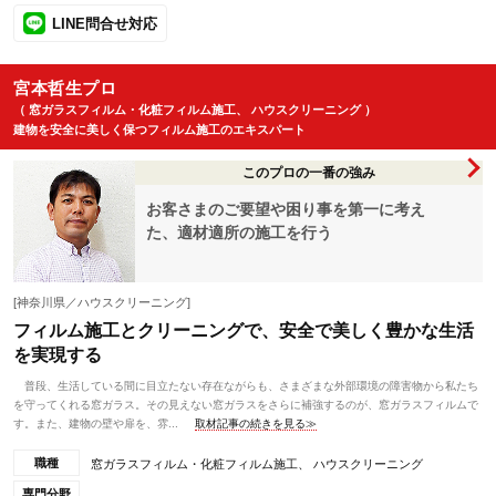
LINE問合せ対応
宮本哲生プロ
（ 窓ガラスフィルム・化粧フィルム施工、 ハウスクリーニング ）
建物を安全に美しく保つフィルム施工のエキスパート
このプロの一番の強み
お客さまのご要望や困り事を第一に考え
た、適材適所の施工を行う
[神奈川県／ハウスクリーニング]
フィルム施工とクリーニングで、安全で美しく豊かな生活
を実現する
普段、生活している間に目立たない存在ながらも、さまざまな外部環境の障害物から私たち
を守ってくれる窓ガラス。その見えない窓ガラスをさらに補強するのが、窓ガラスフィルムで
す。また、建物の壁や扉を、雰...
取材記事の続きを見る≫
職種
窓ガラスフィルム・化粧フィルム施工、 ハウスクリーニング
専門分野