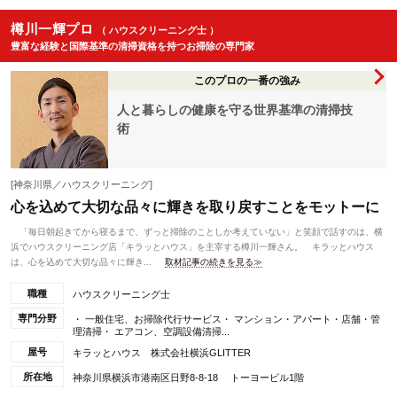
樽川一輝プロ
（ ハウスクリーニング士 ）
豊富な経験と国際基準の清掃資格を持つお掃除の専門家
このプロの一番の強み
人と暮らしの健康を守る世界基準の清掃技
術
[神奈川県／ハウスクリーニング]
心を込めて大切な品々に輝きを取り戻すことをモットーに
「毎日朝起きてから寝るまで、ずっと掃除のことしか考えていない」と笑顔で話すのは、横
浜でハウスクリーニング店「キラッとハウス」を主宰する樽川一輝さん。 キラッとハウス
は、心を込めて大切な品々に輝き...
取材記事の続きを見る≫
職種
ハウスクリーニング士
専門分野
・ 一般住宅、お掃除代行サービス・ マンション・アパート・店舗・管
理清掃・ エアコン、空調設備清掃...
屋号
キラッとハウス 株式会社横浜GLITTER
所在地
神奈川県横浜市港南区日野8-8-18 トーヨービル1階