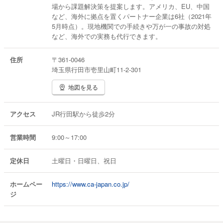
場から課題解決策を提案します。アメリカ、EU、中国
など、海外に拠点を置くパートナー企業は6社（2021年
5月時点）。現地機関での手続きや万が一の事故の対処
など、海外での実務も代行できます。
住所
〒361-0046
埼玉県行田市壱里山町11-2-301
地図を見る
アクセス
JR行田駅から徒歩2分
営業時間
9:00～17:00
定休日
土曜日・日曜日、祝日
ホームペー
https://www.ca-japan.co.jp/
ジ