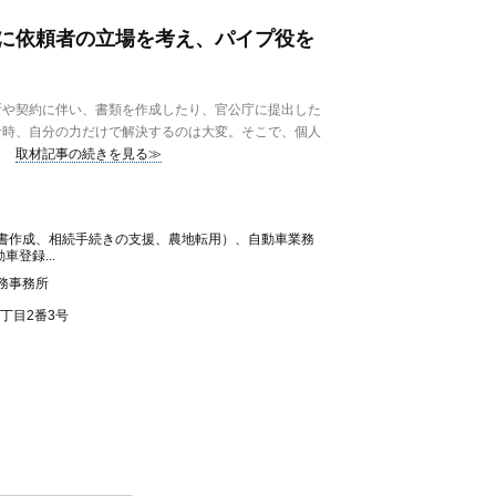
に依頼者の立場を考え、パイプ役を
や契約に伴い、書類を作成したり、官公庁に提出した
な時、自分の力だけで解決するのは大変。そこで、個人
取材記事の続きを見る≫
書作成、相続手続きの支援、農地転用）、自動車業務
登録...
務事務所
丁目2番3号