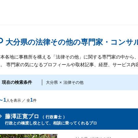
大分県の法律その他の専門家・コンサ
日本各地に事務所を構える「法律その他」に関する専門家の中から
す。 専門家の気になるプロフィールや取材記事、経歴、サービス内
現在の検索条件
大分県
×
法律その他
～1
1
人を表示 ／ 全
件
藤澤正寛プロ
（ 行政書士 ）
行政との橋渡し役として、相談に乗ってくれるプロ