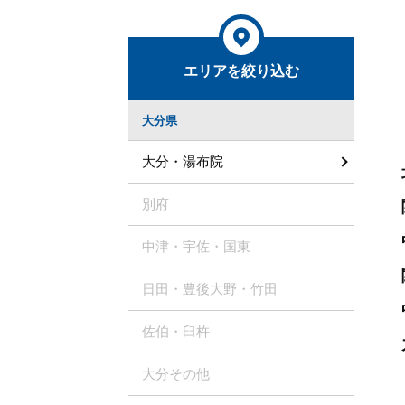
エリアを絞り込む
大分県
大分・湯布院
別府
中津・宇佐・国東
日田・豊後大野・竹田
佐伯・臼杵
大分その他