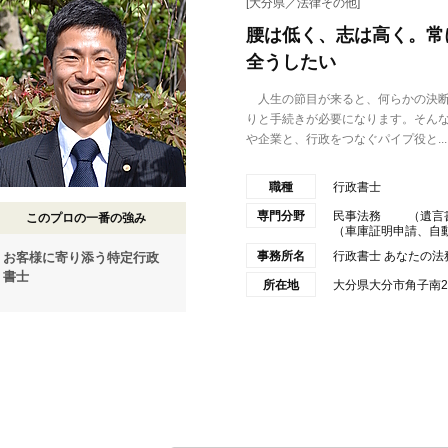
[大分県／法律その他]
腰は低く、志は高く。常
全うしたい
人生の節目が来ると、何らかの決断
りと手続きが必要になります。そん
や企業と、行政をつなぐパイプ役と...
職種
行政書士
専門分野
民事法務 （遺言
このプロの一番の強み
（車庫証明申請、自動車
事務所名
行政書士 あなたの法
お客様に寄り添う特定行政
書士
所在地
大分県大分市角子南2