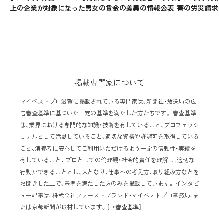
上の企業が対象になった男女の賃金の差異の情報公表
害の労災請求
掲載専門家について
マイベストプロ滋賀に掲載されている専門家は、新聞社・放送局の広
告審査基準に基づいた一定の基準を満たした方たちです。 審査基準
は、業界における専門的な知識・技術を有していること、プロフェッシ
ョナルとして活動していること、適切な資格や許認可を取得している
こと、消費者に安心してご利用いただけるよう一定の信頼性・実績を
有していること、 プロとしての倫理観・社会的責任を理解し、適切な
行動ができることとし、人となり、仕事への考え方、取り組み方などを
お聞きした上で、基準を満たした方のみを掲載しています。 インタビ
ュー記事は、株式会社ファーストブランド・マイベストプロ事務局、ま
たは京都新聞が取材しています。［→
審査基準
］