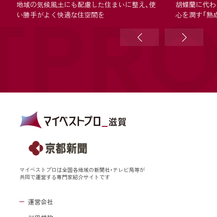
TPR
地域の気候風土にも配慮した住まいに整え、使
胡蝶蘭に代わ
い勝手がよく快適な住空間を
心を潤す「熟
マイベストプロは全国各地域の新聞社・テレビ局等が
共同で運営する専門家紹介サイトです
運営会社