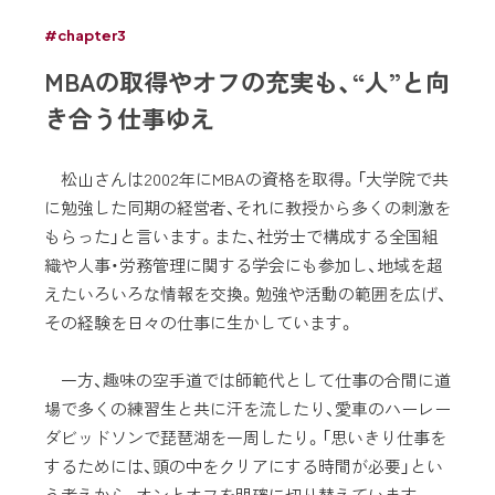
#chapter3
MBAの取得やオフの充実も、“人”と向
き合う仕事ゆえ
松山さんは2002年にMBAの資格を取得。「大学院で共
に勉強した同期の経営者、それに教授から多くの刺激を
もらった」と言います。また、社労士で構成する全国組
織や人事・労務管理に関する学会にも参加し、地域を超
えたいろいろな情報を交換。勉強や活動の範囲を広げ、
その経験を日々の仕事に生かしています。
一方、趣味の空手道では師範代として仕事の合間に道
場で多くの練習生と共に汗を流したり、愛車のハーレー
ダビッドソンで琵琶湖を一周したり。「思いきり仕事を
するためには、頭の中をクリアにする時間が必要」とい
う考えから、オンとオフを明確に切り替えています。