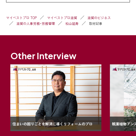
マイベストプロ TOP
マイベストプロ滋賀
滋賀のビジネス
滋賀の人事労務・労務管理
松山延寿
取材記事
Other Interview
住まいの困りごとを解消に導くリフォームのプロ
観葉植物アン