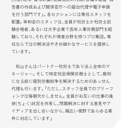
告書の作成および関係官庁への届出代理や電子申請
を行う部門です」。各セクションには専任スタッフを
配置。幸和会のスタッフは、全員が社労士か社労士試
験合格者、あるいは大手企業で長年人事労務部門を経
験しており、それぞれが得意分野を持つプロ集団。専
任ならではの解決法やきめ細かなサービスを提供し
ています。
松山さんはパートナー社労士であり法人全体のマ
ネージャー。そして特定社会保険労務士として、裁判
になる前に個別労働紛争を解決するためのあっせん
代理も行います。「ただし、スタッフ全員でのブリーフ
ィングは毎朝欠かしません。全員がお互いの仕事の進
捗(ちょく)状況を共有し、問題解決に対する意見やア
イディアを出し合いながら、幅広い視野であらゆる案
件に対応しています」